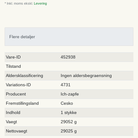
* Inkl. moms ekskl.
Levering
Flere detaljer
Ceres::Template.singleItemTechnicalDataAttribute
Ceres::Template.singleItemTechnicalDataValue
Vare-ID
452938
Tilstand
Aldersklassificering
Ingen aldersbegraensning
Variations-ID
4731
Producent
Ich-zapfe
Fremstillingsland
Cesko
Indhold
1 stykke
Vaegt
29052 g
Nettovaegt
29025 g