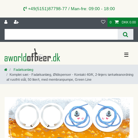
+49(5151)87798-77 / Man-fre: 09:00 - 18:00
0
DKK 0.00
☰
Fadølsanlæg
Komplet sæt - Fadølsanlæg, Øldispenser - Kontakt 40/K, 2-linjers tørkøleanordning
af rustfrit stål, 50 liter/t, med membranpumpe, Green Line