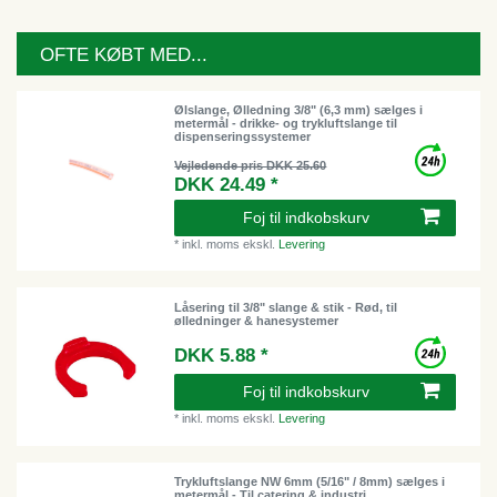
OFTE KØBT MED...
Ølslange, Ølledning 3/8" (6,3 mm) sælges i
metermål - drikke- og trykluftslange til
dispenseringssystemer
Vejledende pris DKK 25.60
DKK 24.49 *
Foj til indkobskurv
*
inkl. moms
ekskl.
Levering
Låsering til 3/8" slange & stik - Rød, til
ølledninger & hanesystemer
DKK 5.88 *
Foj til indkobskurv
*
inkl. moms
ekskl.
Levering
Trykluftslange NW 6mm (5/16" / 8mm) sælges i
metermål - Til catering & industri