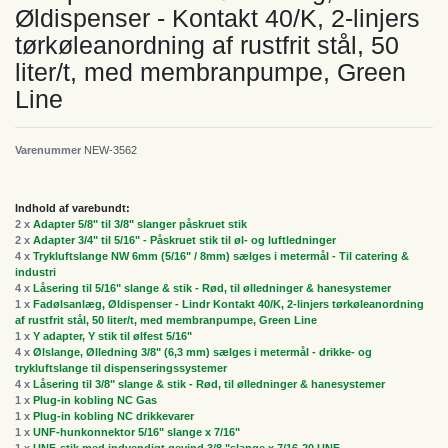
Øldispenser - Kontakt 40/K, 2-linjers
tørkøleanordning af rustfrit stål, 50
liter/t, med membranpumpe, Green
Line
Varenummer
NEW-3562
Indhold af varebundt:
2 x
Adapter 5/8" til 3/8" slanger påskruet stik
2 x
Adapter 3/4" til 5/16" - Påskruet stik til øl- og luftledninger
4 x
Trykluftslange NW 6mm (5/16" / 8mm) sælges i metermål - Til catering &
industri
4 x
Låsering til 5/16" slange & stik - Rød, til ølledninger & hanesystemer
1 x
Fadølsanlæg, Øldispenser - Lindr Kontakt 40/K, 2-linjers tørkøleanordning
af rustfrit stål, 50 liter/t, med membranpumpe, Green Line
1 x
Y adapter, Y stik til ølfest 5/16"
4 x
Ølslange, Ølledning 3/8" (6,3 mm) sælges i metermål - drikke- og
trykluftslange til dispenseringssystemer
4 x
Låsering til 3/8" slange & stik - Rød, til ølledninger & hanesystemer
1 x
Plug-in kobling NC Gas
1 x
Plug-in kobling NC drikkevarer
1 x
UNF-hunkonnektor 5/16" slange x 7/16"
1 x
UNF-stik med indvendigt gevind 3/8 "slange x 7/16-20 UNF