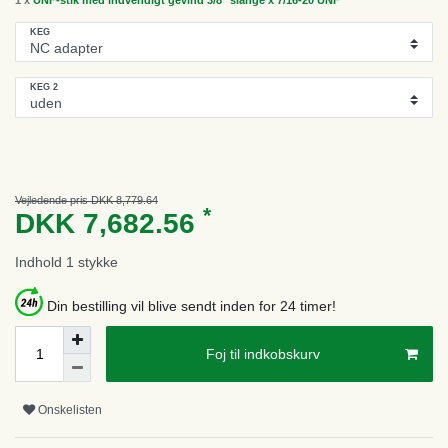
KEG
KEG 2
Vejledende pris DKK 8,779.64
*
DKK 7,682.56
Indhold
1
stykke
Din bestilling vil blive sendt inden for 24 timer!
Foj til indkobskurv
Onskelisten