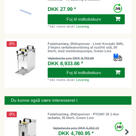
DKK 27.99 *
Foj til indkobskurv
*
inkl. moms
ekskl.
Levering
-9%
Fadølsanlæg, Øldispenser - Lindr Kontakt 40/K,
2-linjers tørkøleanordning af rustfrit stål, 50
liter/t, med membranpumpe, Green Line
Vejledende pris DKK 9,783.69
DKK 8,933.86 *
Foj til indkobskurv
*
inkl. moms
ekskl.
Levering
Du kunne også være interesseret i:
-9%
Fadølsanlæg, Øldispenser - PYGMY 25 1-line
tørkøler, 35 liter/t, Green Line
Vejledende pris DKK 5,262.13
DKK 4,780.95 *