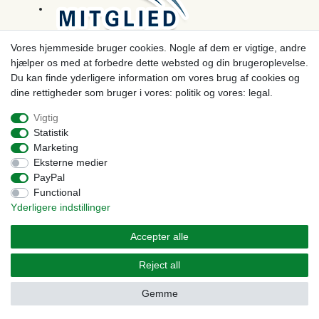
Vores hjemmeside bruger cookies. Nogle af dem er vigtige, andre
hjælper os med at forbedre dette websted og din brugeroplevelse.
Betaling
Du kan finde yderligere information om vores brug af cookies og
dine rettigheder som bruger i vores: politik og vores: legal.
Vigtig
Statistik
Marketing
Eksterne medier
PayPal
Functional
Yderligere indstillinger
© Copyright 2026 | Alle rettigheder forbeholdes. - Prices incl. VAT. 19% VAT Basic prices see
article detail | * Applies to deliveries to the UK!
Accepter alle
Kontakt
Withdraw from contract here
Reject all
Gemme