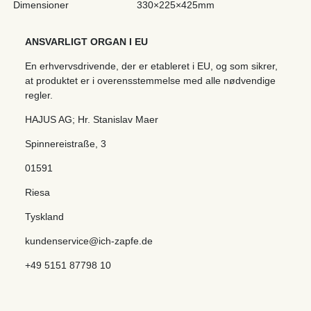
Dimensioner
330×225×425mm
ANSVARLIGT ORGAN I EU
En erhvervsdrivende, der er etableret i EU, og som sikrer,
at produktet er i overensstemmelse med alle nødvendige
regler.
HAJUS AG; Hr. Stanislav Maer
Spinnereistraße
,
3
01591
Riesa
Tyskland
kundenservice@ich-zapfe.de
+49 5151 87798 10