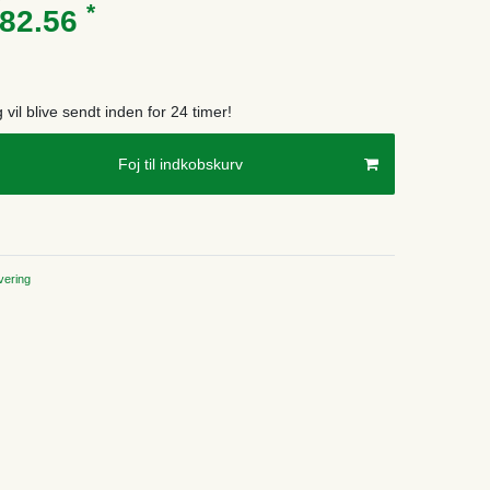
*
682.56
g vil blive sendt inden for 24 timer!
Foj til indkobskurv
ering