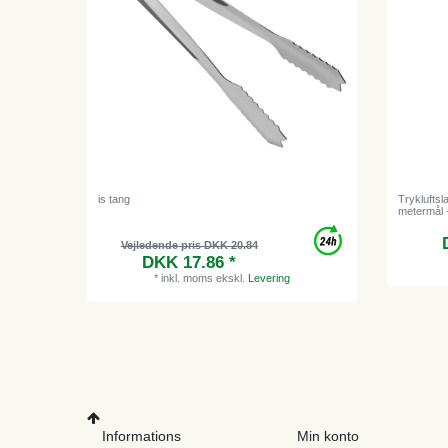
is tang
Tryklufts
metermål -
Vejledende pris DKK 20.84
DKK 17.86 *
*
inkl. moms
ekskl.
Levering
Informations
Min konto