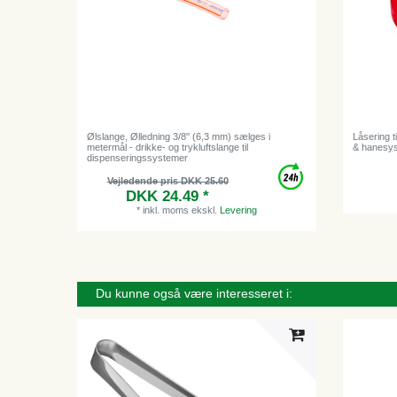
Ølslange, Ølledning 3/8" (6,3 mm) sælges i
Låsering ti
metermål - drikke- og trykluftslange til
& hanesy
dispenseringssystemer
Vejledende pris DKK 25.60
DKK 24.49 *
*
inkl. moms
ekskl.
Levering
Du kunne også være interesseret i: