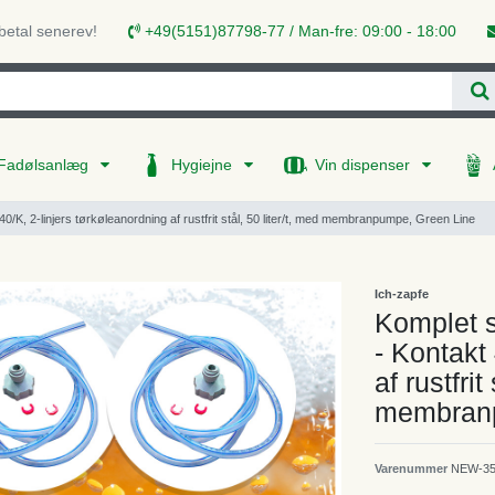
 betal senerev!
+49(5151)87798-77 / Man-fre: 09:00 - 18:00
Fadølsanlæg
Hygiejne
Vin dispenser
/K, 2-linjers tørkøleanordning af rustfrit stål, 50 liter/t, med membranpumpe, Green Line
Ich-zapfe
Komplet s
- Kontakt
af rustfrit
membranp
Varenummer
NEW-35