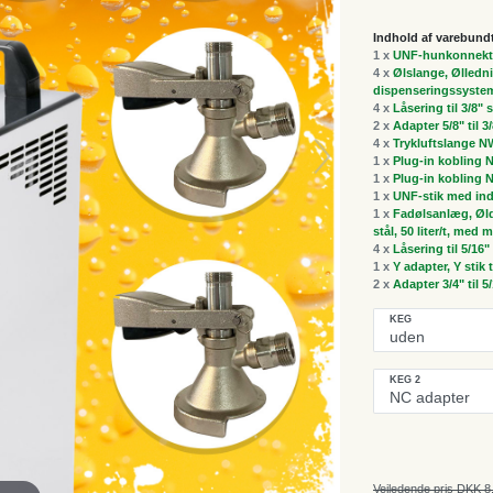
Indhold af varebund
1 x
UNF-hunkonnektor
4 x
Ølslange, Ølledni
dispenseringssyste
4 x
Låsering til 3/8"
2 x
Adapter 5/8" til 3
4 x
Trykluftslange NW
1 x
Plug-in kobling 
1 x
Plug-in kobling 
1 x
UNF-stik med ind
1 x
Fadølsanlæg, Øldi
stål, 50 liter/t, me
4 x
Låsering til 5/16
1 x
Y adapter, Y stik t
2 x
Adapter 3/4" til 5
KEG
KEG 2
Vejledende pris DKK 8