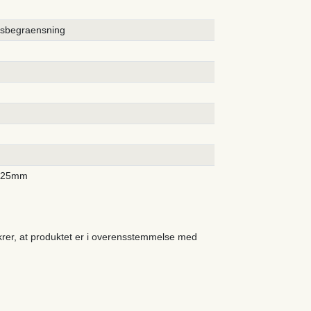
rsbegraensning
425mm
ikrer, at produktet er i overensstemmelse med