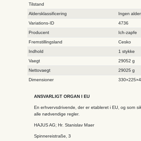
Tilstand
Aldersklassificering
Ingen alde
Variations-ID
4736
Producent
Ich-zapfe
Fremstillingsland
Cesko
Indhold
1 stykke
Vaegt
29052 g
Nettovaegt
29025 g
Dimensioner
330×225×
ANSVARLIGT ORGAN I EU
En erhvervsdrivende, der er etableret i EU, og som s
alle nødvendige regler.
HAJUS AG; Hr. Stanislav Maer
Spinnereistraße
,
3