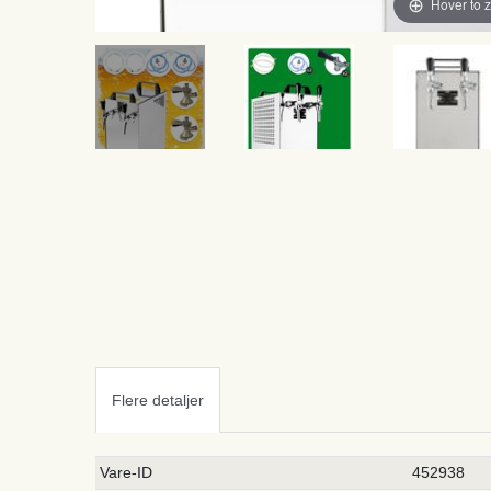
Hover to 
Flere detaljer
Ceres::Template.singleItemTechnicalDataAttribute
Ceres::Template.singleItemTechnicalDataValue
Vare-ID
452938