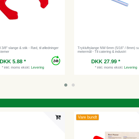
l 3/8" slange & stik - Rød, til ølledninger
Trykluftslange NW 6mm (5/16" / 8mm) s
stemer
metermål - Til catering & industri
DKK 5.88 *
DKK 27.99 *
*
inkl. moms
ekskl.
Levering
*
inkl. moms
ekskl.
Levering
Vare bundt