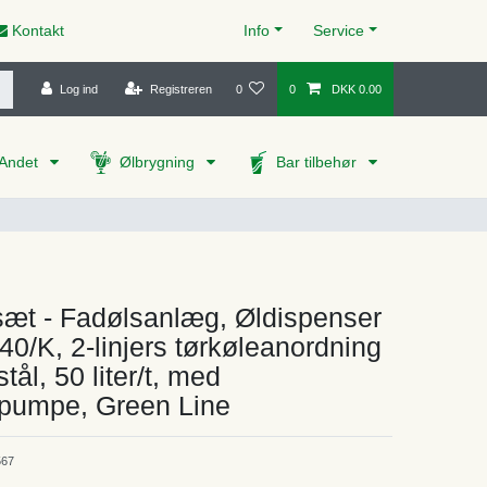
Kontakt
Info
Service
Log ind
Registreren
0
0
DKK 0.00
Andet
Ølbrygning
Bar tilbehør
æt - Fadølsanlæg, Øldispenser
 40/K, 2-linjers tørkøleanordning
 stål, 50 liter/t, med
umpe, Green Line
67