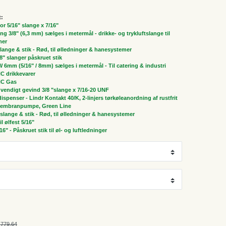
t:
 5/16" slange x 7/16"
ng 3/8" (6,3 mm) sælges i metermål - drikke- og trykluftslange til
mer
 slange & stik - Rød, til ølledninger & hanesystemer
/8" slanger påskruet stik
 6mm (5/16" / 8mm) sælges i metermål - Til catering & industri
NC drikkevarer
NC Gas
vendigt gevind 3/8 "slange x 7/16-20 UNF
spenser - Lindr Kontakt 40/K, 2-linjers tørkøleanordning af rustfrit
d membranpumpe, Green Line
" slange & stik - Rød, til ølledninger & hanesystemer
il ølfest 5/16"
/16" - Påskruet stik til øl- og luftledninger
,779.64