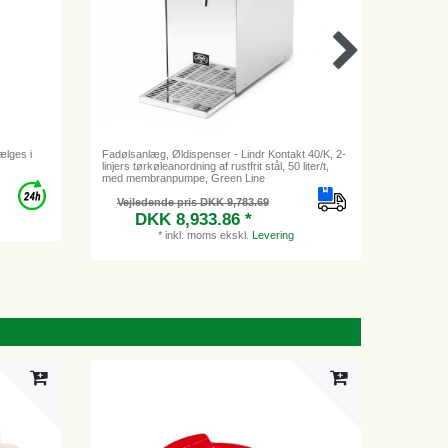
ælges i
Fadølsanlæg, Øldispenser - Lindr Kontakt 40/K, 2-
Y adapter,
linjers tørkøleanordning af rustfrit stål, 50 liter/t,
med membranpumpe, Green Line
Vejl
Vejledende pris DKK 9,783.69
DKK 8,933.86 *
*
inkl. moms
ekskl.
Levering
Vare bu