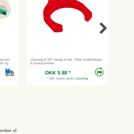
og fad -
Låsering til 3/8" slange & stik - Rød, til ølledninger
[Bundle] 
ter og
& hanesystemer
5/16" til 3
DKK 5.88 *
Vejl
*
inkl. moms
ekskl.
Levering
ember of: