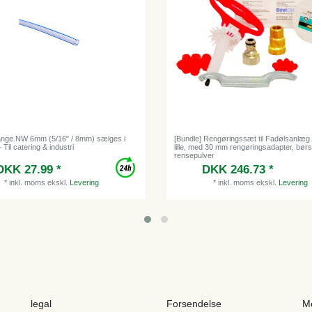
lange NW 6mm (5/16" / 8mm) sælges i
[Bundle] Rengøringssæt til Fadølsanlæg 
 Til catering & industri
lille, med 30 mm rengøringsadapter, børs
rensepulver
DKK 27.99 *
DKK 246.73 *
*
inkl. moms
ekskl.
Levering
*
inkl. moms
ekskl.
Levering
legal
Forsendelse
M