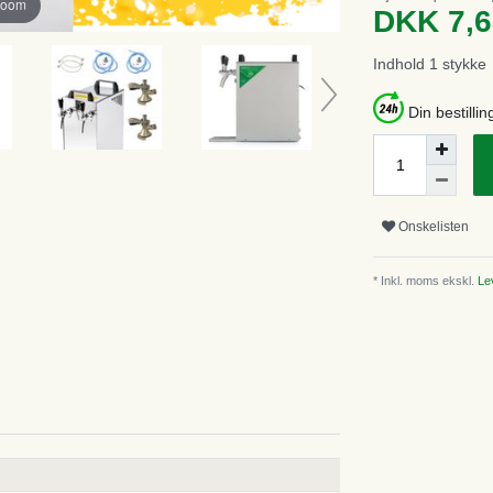
zoom
DKK 7,
Indhold
1
stykke
Din bestillin
Onskelisten
* Inkl. moms ekskl.
Lev