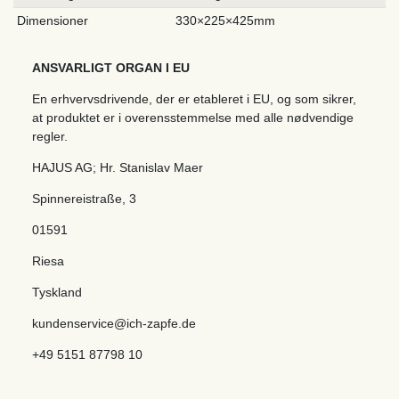
Dimensioner
330×225×425mm
ANSVARLIGT ORGAN I EU
En erhvervsdrivende, der er etableret i EU, og som sikrer,
at produktet er i overensstemmelse med alle nødvendige
regler.
HAJUS AG; Hr. Stanislav Maer
Spinnereistraße
,
3
01591
Riesa
Tyskland
kundenservice@ich-zapfe.de
+49 5151 87798 10