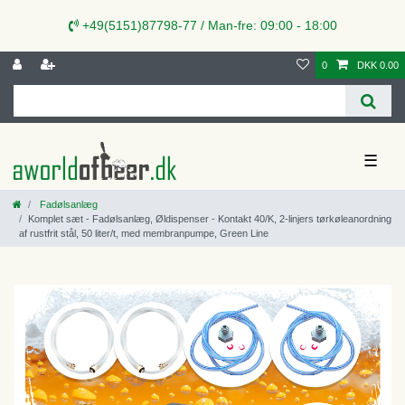
+49(5151)87798-77 / Man-fre: 09:00 - 18:00
0
DKK 0.00
☰
Fadølsanlæg
Komplet sæt - Fadølsanlæg, Øldispenser - Kontakt 40/K, 2-linjers tørkøleanordning
af rustfrit stål, 50 liter/t, med membranpumpe, Green Line