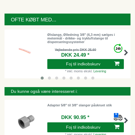
OFTE KØBT MED...
Ølslange, Ølledning 3/8" (6,3 mm) sælges i
metermål - drikke- og trykluftslange til
dispenseringssystemer
Vejledende pris DKK 25.60
DKK 24.49 *
Foj til indkobskurv
*
inkl. moms
ekskl.
Levering
Du kunne også være interesseret i:
Adapter 5/8" til 3/8" slanger påskruet stik
DKK 90.95 *
Foj til indkobskurv
*
inkl. moms
ekskl.
Levering