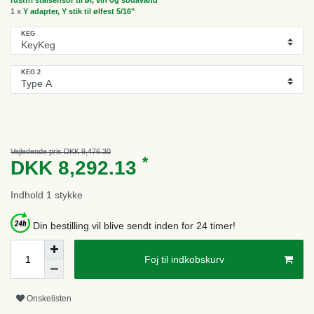
1 x
Y adapter, Y stik til ølfest 5/16"
KEG
KEG 2
Vejledende pris DKK 9,476.30
*
DKK 8,292.13
Indhold
1
stykke
Din bestilling vil blive sendt inden for 24 timer!
Foj til indkobskurv
Onskelisten