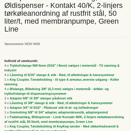
Øldispenser - Kontakt 40/K, 2-linjers
tørkøleanordning af rustfrit stål, 50
liter/t, med membranpumpe, Green
Line
Varenummer
NEW-4606
Indhold af varebundt:
4 x
Trykluftslange NW 6mm (5/16" / 8mm) sælges i metermål - Til catering &
industri
4 x
Låsering til 5/16" slange & stik - Rød, til ølledninger & hanesystemer
1 x
Keg Coupler, Tøndekobling - til type A armatur, øverste udgang - Keller
rømning
4 x
Ølslange, Ølledning 3/8" (6,3 mm) sælges i metermål - drikke- og
trykluftslange til dispenseringssystemer
2 x
Adapter 5/8" til 3/8" slanger påskruet stik
4 x
Låsering til 3/8" slange & stik - Rød, til ølledninger & hanesystemer
2 x
Adapter 3/4" til 5/16" - Påskruet stik til øl- og luftledninger
1 x
Gevindring 5/8" til 3/4" adapter, adapterskruestik, adaptergevind
1 x
Fadølsanlæg, Øldispenser - Lindr Kontakt 40/K, 2-linjers tørkøleanordning
af rustfrit stål, 50 liter/t, med membranpumpe, Green Line
1 x
Keg Coupler, Tøndekobling til KeyKeg-tønder - Med sikkerhedsventil &
rustfri stålsensor til øl, vin og sodavand