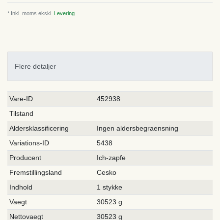
* Inkl. moms ekskl.
Levering
Flere detaljer
Ceres::Template.singleItemTechnicalDataAttribute
Ceres::Template.singleItemTechnicalDataValue
Vare-ID
452938
Tilstand
Aldersklassificering
Ingen aldersbegraensning
Variations-ID
5438
Producent
Ich-zapfe
Fremstillingsland
Cesko
Indhold
1 stykke
Vaegt
30523 g
Nettovaegt
30523 g