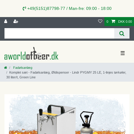
+49(5151)87798-77 / Man-fre: 09:00 - 18:00
0
DKK 0.00
☰
Fadølsanlæg
Komplet sæt - Fadølsanlæg, Øldispenser - Lindr PYGMY 25 LE, 1-linjes tørkøler,
30 liter/t, Green Line