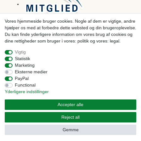
Vores hjemmeside bruger cookies. Nogle af dem er vigtige, andre
hjælper os med at forbedre dette websted og din brugeroplevelse.
Betaling
Du kan finde yderligere information om vores brug af cookies og
dine rettigheder som bruger i vores: politik og vores: legal.
Vigtig
Statistik
Marketing
Eksterne medier
PayPal
Functional
Yderligere indstillinger
© Copyright 2026 | Alle rettigheder forbeholdes. - Prices incl. VAT. 19% VAT Basic prices see
article detail | * Applies to deliveries to the UK!
Accepter alle
Kontakt
Withdraw from contract here
Reject all
Gemme