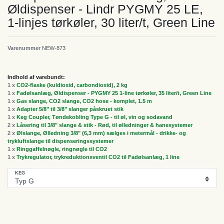
Øldispenser - Lindr PYGMY 25 LE,
1-linjes tørkøler, 30 liter/t, Green Line
Varenummer
NEW-873
Indhold af varebundt:
1 x
CO2-flaske (kuldioxid, carbondioxid), 2 kg
1 x
Fadølsanlæg, Øldispenser - PYGMY 25 1-line tørkøler, 35 liter/t, Green Line
1 x
Gas slange, CO2 slange, CO2 hose - komplet, 1.5 m
1 x
Adapter 5/8" til 3/8" slanger påskruet stik
1 x
Keg Coupler, Tøndekobling Type G - til øl, vin og sodavand
2 x
Låsering til 3/8" slange & stik - Rød, til ølledninger & hanesystemer
2 x
Ølslange, Ølledning 3/8" (6,3 mm) sælges i metermål - drikke- og
trykluftslange til dispenseringssystemer
1 x
Ringgaffelnøgle, ringnøgle til CO2
1 x
Trykregulator, trykreduktionsventil CO2 til Fadølsanlæg, 1 line
KEG