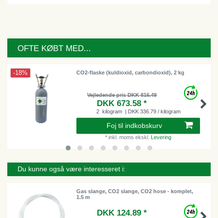
OFTE KØBT MED...
-18%
CO2-flaske (kuldioxid, carbondioxid), 2 kg
Vejledende pris DKK 816.49
DKK 673.58 *
2
kilogram
| DKK 336.79 / kilogram
Foj til indkobskurv
*
inkl. moms
ekskl.
Levering
Du kunne også være interesseret i:
Gas slange, CO2 slange, CO2 hose - komplet,
1.5 m
DKK 124.89 *