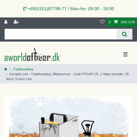
+49(5151)87798-77 / Man-fre: 09:00 - 18:00
0
DKK 0.00
☰
Fadølsanlæg
Komplet sæt - Fadølsanlæg, Øldispenser - Lindr PYGMY 25, 1-linjes tørkøler, 35
liter/t, Green Line