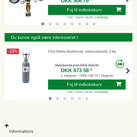
DKK 506.79 *
Foj til indkobskurv
*
inkl. moms
ekskl.
Levering
Du kunne også være interesseret i:
-18%
CO2-flaske (kuldioxid, carbondioxid), 2 kg
Vejledende pris DKK 816.49
DKK 673.58 *
2
kilogram
| DKK 336.79 / kilogram
Foj til indkobskurv
*
inkl. moms
ekskl.
Levering
Informations