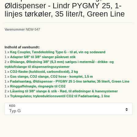
Øldispenser - Lindr PYGMY 25, 1-
linjes tørkøler, 35 liter/t, Green Line
Varenummer
NEW-547
Indhold af varebundt:
1 x
Keg Coupler, Tøndekobling Type G - til øl, vin og sodavand
1 x
Adapter 5/8" til 3/8" slanger påskruet stik
2 x
Ølslange, Ølledning 3/8" (6,3 mm) sælges i metermål - drikke- og
trykluftslange til dispenseringssystemer
1 x
CO2-flaske (kuldioxid, carbondioxid), 2 kg
1 x
Gas slange, CO2 slange, CO2 hose - komplet, 1.5 m
1 x
Fadølsanlæg, Øldispenser - PYGMY 25 1-line tørkøler, 35 liter/t, Green Line
1 x
Ringgaffelnøgle, ringnøgle til CO2
2 x
Låsering til 3/8" slange & stik - Rød, til ølledninger & hanesystemer
1 x
Trykregulator, trykreduktionsventil CO2 til Fadølsanlæg, 1 line
KEG