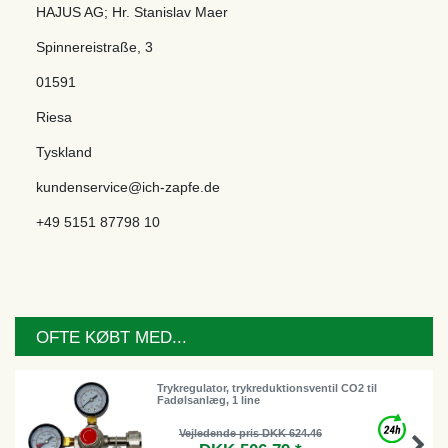
HAJUS AG; Hr. Stanislav Maer
Spinnereistraße
,
3
01591
Riesa
Tyskland
kundenservice@ich-zapfe.de
+49 5151 87798 10
OFTE KØBT MED...
Trykregulator, trykreduktionsventil CO2 til
Fadølsanlæg, 1 line
Vejledende pris DKK 624.46