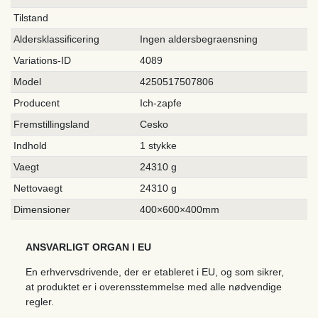
Tilstand
Aldersklassificering
Ingen aldersbegraensning
Variations-ID
4089
Model
4250517507806
Producent
Ich-zapfe
Fremstillingsland
Cesko
Indhold
1 stykke
Vaegt
24310 g
Nettovaegt
24310 g
Dimensioner
400×600×400mm
ANSVARLIGT ORGAN I EU
En erhvervsdrivende, der er etableret i EU, og som sikrer,
at produktet er i overensstemmelse med alle nødvendige
regler.