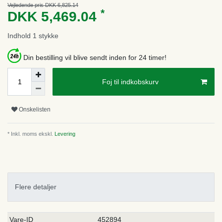
Vejledende pris DKK 6,825.14
*
DKK 5,469.04
Indhold
1
stykke
Din bestilling vil blive sendt inden for 24 timer!
Foj til indkobskurv
Onskelisten
* Inkl. moms ekskl.
Levering
Flere detaljer
Ceres::Template.singleItemTechnicalDataAttribute
Ceres::Template.singleItemTechnicalDataValue
Vare-ID
452894