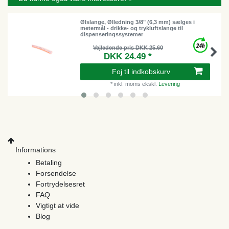
Ølslange, Ølledning 3/8" (6,3 mm) sælges i
metermål - drikke- og trykluftslange til
dispenseringssystemer
Vejledende pris DKK 25.60
DKK 24.49 *
Foj til indkobskurv
*
inkl. moms
ekskl.
Levering
Informations
Betaling
Forsendelse
Fortrydelsesret
FAQ
Vigtigt at vide
Blog