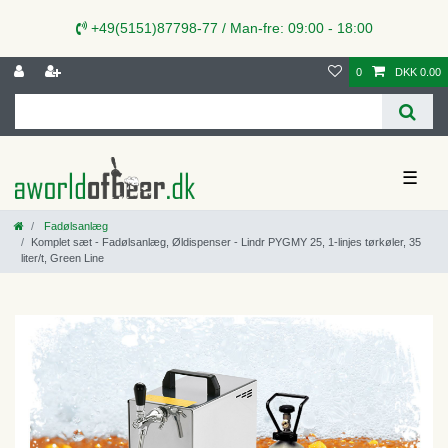
+49(5151)87798-77 / Man-fre: 09:00 - 18:00
0
DKK 0.00
☰
Fadølsanlæg
Komplet sæt - Fadølsanlæg, Øldispenser - Lindr PYGMY 25, 1-linjes tørkøler, 35
liter/t, Green Line