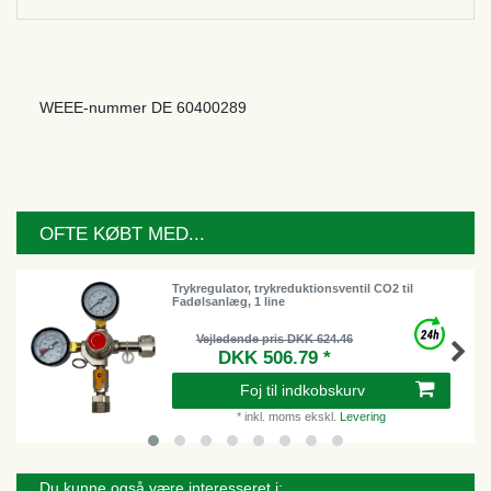
WEEE-nummer
DE 60400289
OFTE KØBT MED...
Trykregulator, trykreduktionsventil CO2 til
Fadølsanlæg, 1 line
Vejledende pris DKK 624.46
DKK 506.79 *
Foj til indkobskurv
*
inkl. moms
ekskl.
Levering
Du kunne også være interesseret i: