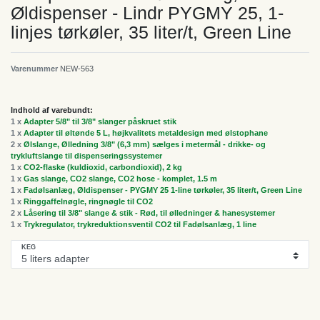
Øldispenser - Lindr PYGMY 25, 1-
linjes tørkøler, 35 liter/t, Green Line
Varenummer
NEW-563
Indhold af varebundt:
1 x
Adapter 5/8" til 3/8" slanger påskruet stik
1 x
Adapter til øltønde 5 L, højkvalitets metaldesign med ølstophane
2 x
Ølslange, Ølledning 3/8" (6,3 mm) sælges i metermål - drikke- og
trykluftslange til dispenseringssystemer
1 x
CO2-flaske (kuldioxid, carbondioxid), 2 kg
1 x
Gas slange, CO2 slange, CO2 hose - komplet, 1.5 m
1 x
Fadølsanlæg, Øldispenser - PYGMY 25 1-line tørkøler, 35 liter/t, Green Line
1 x
Ringgaffelnøgle, ringnøgle til CO2
2 x
Låsering til 3/8" slange & stik - Rød, til ølledninger & hanesystemer
1 x
Trykregulator, trykreduktionsventil CO2 til Fadølsanlæg, 1 line
KEG