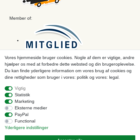
Member of:
Vores hjemmeside bruger cookies. Nogle af dem er vigtige, andre
hjælper os med at forbedre dette websted og din brugeroplevelse.
Betaling
Du kan finde yderligere information om vores brug af cookies og
dine rettigheder som bruger i vores: politik og vores: legal.
Vigtig
Statistik
Marketing
Eksterne medier
PayPal
Functional
Yderligere indstillinger
© Copyright 2026 | Alle rettigheder forbeholdes. - Prices incl. VAT. 19% VAT Basic prices see
article detail | * Applies to deliveries to the UK!