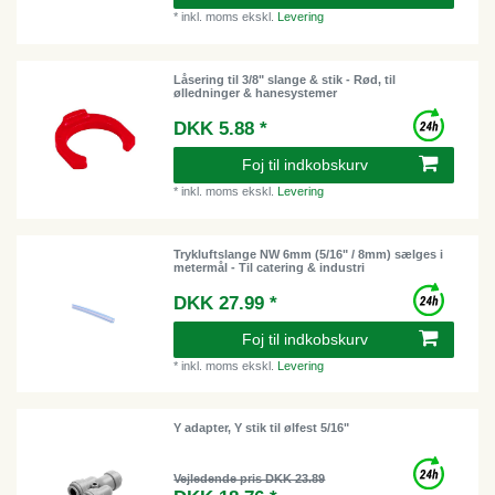
*
inkl. moms
ekskl.
Levering
Låsering til 3/8" slange & stik - Rød, til
ølledninger & hanesystemer
DKK 5.88 *
Foj til indkobskurv
*
inkl. moms
ekskl.
Levering
Trykluftslange NW 6mm (5/16" / 8mm) sælges i
metermål - Til catering & industri
DKK 27.99 *
Foj til indkobskurv
*
inkl. moms
ekskl.
Levering
Y adapter, Y stik til ølfest 5/16"
Vejledende pris DKK 23.89