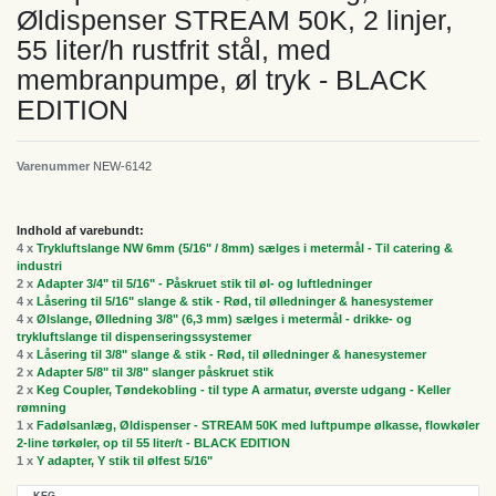
Øldispenser STREAM 50K, 2 linjer,
55 liter/h rustfrit stål, med
membranpumpe, øl tryk - BLACK
EDITION
Varenummer
NEW-6142
Indhold af varebundt:
4 x
Trykluftslange NW 6mm (5/16" / 8mm) sælges i metermål - Til catering &
industri
2 x
Adapter 3/4" til 5/16" - Påskruet stik til øl- og luftledninger
4 x
Låsering til 5/16" slange & stik - Rød, til ølledninger & hanesystemer
4 x
Ølslange, Ølledning 3/8" (6,3 mm) sælges i metermål - drikke- og
trykluftslange til dispenseringssystemer
4 x
Låsering til 3/8" slange & stik - Rød, til ølledninger & hanesystemer
2 x
Adapter 5/8" til 3/8" slanger påskruet stik
2 x
Keg Coupler, Tøndekobling - til type A armatur, øverste udgang - Keller
rømning
1 x
Fadølsanlæg, Øldispenser - STREAM 50K med luftpumpe ølkasse, flowkøler
2-line tørkøler, op til 55 liter/t - BLACK EDITION
1 x
Y adapter, Y stik til ølfest 5/16"
KEG