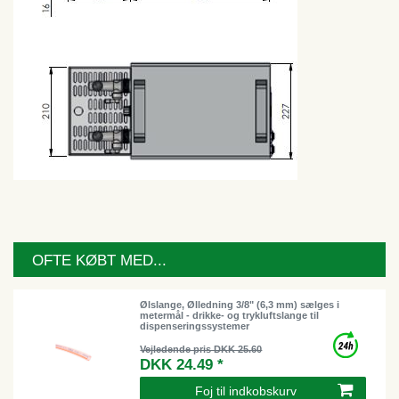
OFTE KØBT MED...
Ølslange, Ølledning 3/8" (6,3 mm) sælges i
metermål - drikke- og trykluftslange til
dispenseringssystemer
Vejledende pris DKK 25.60
DKK 24.49 *
Foj til indkobskurv