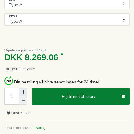
KEG 2
Vejledende pris DKK 8,514.68
*
DKK 8,269.06
Indhold
1
stykke
Din bestilling vil blive sendt inden for 24 timer!
Foj til indkobskurv
Onskelisten
* Inkl. moms ekskl.
Levering