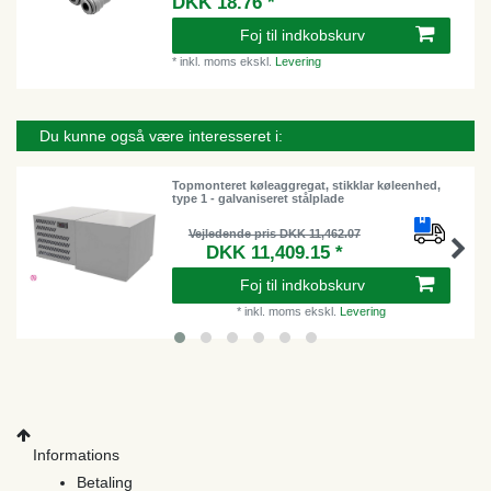
DKK 18.76 *
Foj til indkobskurv
*
inkl. moms
ekskl.
Levering
Du kunne også være interesseret i:
Topmonteret køleaggregat, stikklar køleenhed,
type 1 - galvaniseret stålplade
Vejledende pris DKK 11,462.07
DKK 11,409.15 *
Foj til indkobskurv
*
inkl. moms
ekskl.
Levering
Informations
Betaling