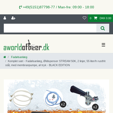
+49(5151)87798-77 / Man-fre: 09:00 - 18:00
0
DKK 0.00
☰
Fadølsanlæg
Komplet sæt - Fadølsanlæg, Øldispenser STREAM 50K, 2 linjer, 55 liter/h rustfrit
stål, med membranpumpe, øl tryk - BLACK EDITION