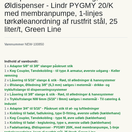
Øldispenser - Lindr PYGMY 20/K
med membranpumpe, 1-linjes
tørkøleanordning af rustfrit stål, 25
liter/t, Green Line
Varenummer
NEW-100850
Indhold af varebundt:
1 x
Adapter 5/8" til 3/8" slanger påskruet stik
1 x
Keg Coupler, Tøndekobling - til type A armatur, øverste udgang - Keller
rømning
2 x
Låsering til 5/16" slange & stik - Rød, til ølledninger & hanesystemer
2 x
Ølslange, Ølledning 3/8" (6,3 mm) sælges i metermål - drikke- og
trykluftslange til dispenseringssystemer
2 x
Låsering til 3/8" slange & stik - Rød, til ølledninger & hanesystemer
2 x
Trykluftslange NW 6mm (5/16" / 8mm) sælges i metermål - Til catering &
industri
1 x
Adapter 3/4" til 5/16" - Påskruet stik til øl- og luftledninger
1 x
Kobling til fadøl, fadlukning, type D-fitting, øverste udløb (kælderhane)
1 x
Keg Coupler, Tøndekobling - type M, øvre udløb (kælderhane)
1 x
Kobling til fadøl - keglukning, type s, øverste udløb (kælderhane)
1 x
Fadølsanlæg, Øldispenser - PYGMY 20/K, med membranpumpe, 1-linje
tørkøleanordning, lavet af rustfrit stål, 25 liter/t, Green Line