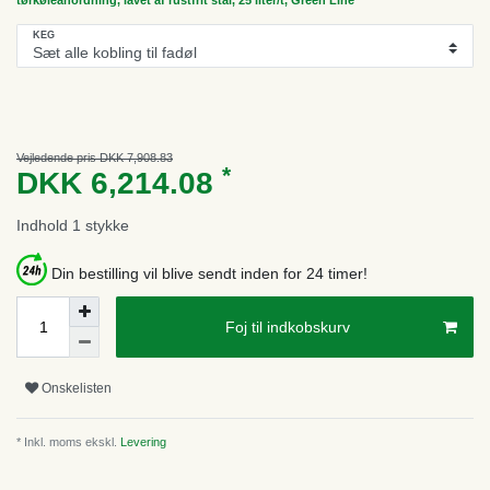
KEG
Vejledende pris DKK 7,908.83
*
DKK 6,214.08
Indhold
1
stykke
Din bestilling vil blive sendt inden for 24 timer!
Foj til indkobskurv
Onskelisten
* Inkl. moms ekskl.
Levering