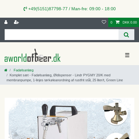
+49(5151)87798-77 / Man-fre: 09:00 - 18:00
0
DKK 0.00
☰
Fadølsanlæg
Komplet sæt - Fadølsanlæg, Øldispenser - Lindr PYGMY 20/K med
membranpumpe, 1-linjes tørkøleanordning af rustfrit stål, 25 liter/t, Green Line