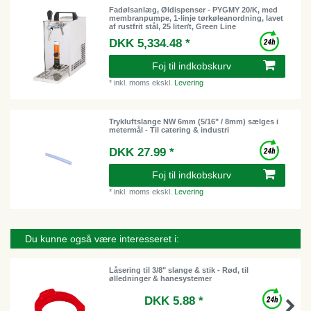
Fadølsanlæg, Øldispenser - PYGMY 20/K, med
membranpumpe, 1-linje tørkøleanordning, lavet
af rustfrit stål, 25 liter/t, Green Line
DKK 5,334.48 *
Foj til indkobskurv
*
inkl. moms
ekskl.
Levering
Trykluftslange NW 6mm (5/16" / 8mm) sælges i
metermål - Til catering & industri
DKK 27.99 *
Foj til indkobskurv
*
inkl. moms
ekskl.
Levering
Du kunne også være interesseret i:
Låsering til 3/8" slange & stik - Rød, til
ølledninger & hanesystemer
DKK 5.88 *