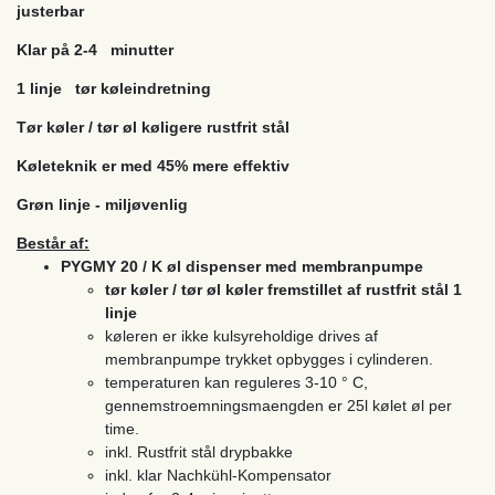
justerbar
Klar på 2-4 minutter
1 linje tør køleindretning
Tør køler / tør øl køligere rustfrit stål
Køleteknik er med 45% mere effektiv
Grøn linje - miljøvenlig
Består af:
PYGMY 20 / K øl dispenser med membranpumpe
tør køler / tør øl køler fremstillet af rustfrit stål 1
linje
køleren er ikke kulsyreholdige drives af
membranpumpe trykket opbygges i cylinderen.
temperaturen kan reguleres 3-10 ° C,
gennemstroemningsmaengden er 25l kølet øl per
time.
inkl. Rustfrit stål drypbakke
inkl. klar Nachkühl-Kompensator