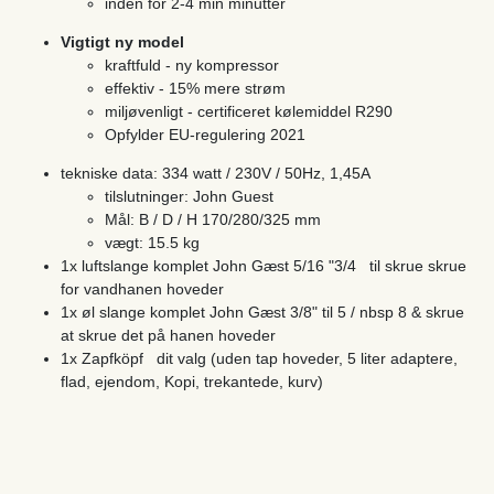
inden for 2-4 min minutter
Vigtigt ny model
kraftfuld - ny kompressor
effektiv - 15% mere strøm
miljøvenligt - certificeret kølemiddel R290
Opfylder EU-regulering 2021
tekniske data: 334 watt / 230V / 50Hz, 1,45A
tilslutninger: John Guest
Mål: B / D / H 170/280/325 mm
vægt: 15.5 kg
1x luftslange komplet John Gæst 5/16 "3/4 til skrue skrue
for vandhanen hoveder
1x øl slange komplet John Gæst 3/8" til 5 / nbsp 8 & skrue
at skrue det på hanen hoveder
1x Zapfköpf dit valg (uden tap hoveder, 5 liter adaptere,
flad, ejendom, Kopi, trekantede, kurv)