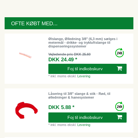
OFTE KØBT MED...
Ølslange, Ølledning 3/8" (6,3 mm) sælges i
metermål - drikke- og trykluftslange til
dispenseringssystemer
Vejledende pris DKK 25.60
DKK 24.49 *
Foj til indkobskurv
*
inkl. moms
ekskl.
Levering
Låsering til 3/8" slange & stik - Rød, til
ølledninger & hanesystemer
DKK 5.88 *
Foj til indkobskurv
*
inkl. moms
ekskl.
Levering