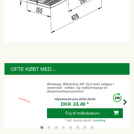
OFTE KØBT MED...
Ølslange, Ølledning 3/8" (6,3 mm) sælges i
metermål - drikke- og trykluftslange til
dispenseringssystemer
Vejledende pris DKK 25.60
DKK 24.49 *
Foj til indkobskurv
*
inkl. moms
ekskl.
Levering