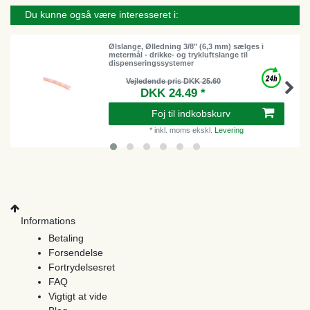
Du kunne også være interesseret i:
Ølslange, Ølledning 3/8" (6,3 mm) sælges i
metermål - drikke- og trykluftslange til
dispenseringssystemer
Vejledende pris DKK 25.60
DKK 24.49 *
Foj til indkobskurv
*
inkl. moms
ekskl.
Levering
Informations
Betaling
Forsendelse
Fortrydelsesret
FAQ
Vigtigt at vide