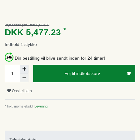
Vejledende pris DKK 5,619.39
*
DKK 5,477.23
Indhold
1
stykke
Din bestilling vil blive sendt inden for 24 timer!
Foj til indkobskurv
Onskelisten
* Inkl. moms ekskl.
Levering
Tekniske data