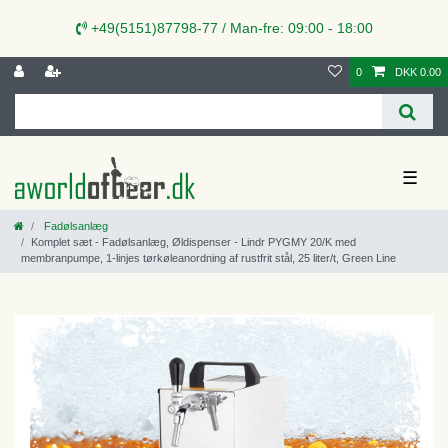
+49(5151)87798-77 / Man-fre: 09:00 - 18:00
0
DKK 0.00
☰
Fadølsanlæg
Komplet sæt - Fadølsanlæg, Øldispenser - Lindr PYGMY 20/K med
membranpumpe, 1-linjes tørkøleanordning af rustfrit stål, 25 liter/t, Green Line