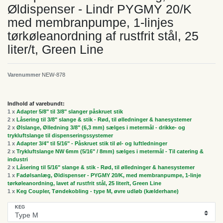
Øldispenser - Lindr PYGMY 20/K
med membranpumpe, 1-linjes
tørkøleanordning af rustfrit stål, 25
liter/t, Green Line
Varenummer
NEW-878
Indhold af varebundt:
1 x
Adapter 5/8" til 3/8" slanger påskruet stik
2 x
Låsering til 3/8" slange & stik - Rød, til ølledninger & hanesystemer
2 x
Ølslange, Ølledning 3/8" (6,3 mm) sælges i metermål - drikke- og
trykluftslange til dispenseringssystemer
1 x
Adapter 3/4" til 5/16" - Påskruet stik til øl- og luftledninger
2 x
Trykluftslange NW 6mm (5/16" / 8mm) sælges i metermål - Til catering &
industri
2 x
Låsering til 5/16" slange & stik - Rød, til ølledninger & hanesystemer
1 x
Fadølsanlæg, Øldispenser - PYGMY 20/K, med membranpumpe, 1-linje
tørkøleanordning, lavet af rustfrit stål, 25 liter/t, Green Line
1 x
Keg Coupler, Tøndekobling - type M, øvre udløb (kælderhane)
KEG