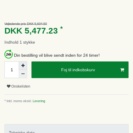
Vejledende pris DKK 5,604.50
*
DKK 5,477.23
Indhold
1
stykke
Din bestilling vil blive sendt inden for 24 timer!
Foj til indkobskurv
Onskelisten
* Inkl. moms ekskl.
Levering
Tekniske data