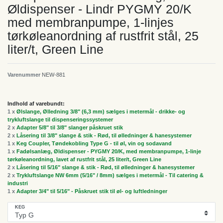
Øldispenser - Lindr PYGMY 20/K
med membranpumpe, 1-linjes
tørkøleanordning af rustfrit stål, 25
liter/t, Green Line
Varenummer
NEW-881
Indhold af varebundt:
1 x
Ølslange, Ølledning 3/8" (6,3 mm) sælges i metermål - drikke- og
trykluftslange til dispenseringssystemer
2 x
Adapter 5/8" til 3/8" slanger påskruet stik
2 x
Låsering til 3/8" slange & stik - Rød, til ølledninger & hanesystemer
1 x
Keg Coupler, Tøndekobling Type G - til øl, vin og sodavand
1 x
Fadølsanlæg, Øldispenser - PYGMY 20/K, med membranpumpe, 1-linje
tørkøleanordning, lavet af rustfrit stål, 25 liter/t, Green Line
2 x
Låsering til 5/16" slange & stik - Rød, til ølledninger & hanesystemer
2 x
Trykluftslange NW 6mm (5/16" / 8mm) sælges i metermål - Til catering &
industri
1 x
Adapter 3/4" til 5/16" - Påskruet stik til øl- og luftledninger
KEG