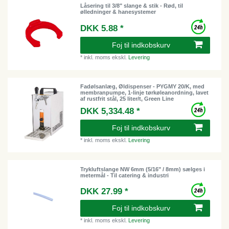
Låsering til 3/8" slange & stik - Rød, til
ølledninger & hanesystemer
DKK 5.88 *
Foj til indkobskurv
*
inkl. moms
ekskl.
Levering
Fadølsanlæg, Øldispenser - PYGMY 20/K, med
membranpumpe, 1-linje tørkøleanordning, lavet
af rustfrit stål, 25 liter/t, Green Line
DKK 5,334.48 *
Foj til indkobskurv
*
inkl. moms
ekskl.
Levering
Trykluftslange NW 6mm (5/16" / 8mm) sælges i
metermål - Til catering & industri
DKK 27.99 *
Foj til indkobskurv
*
inkl. moms
ekskl.
Levering