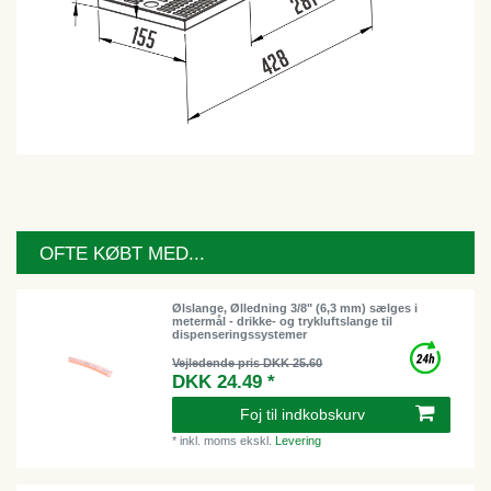
OFTE KØBT MED...
Ølslange, Ølledning 3/8" (6,3 mm) sælges i
metermål - drikke- og trykluftslange til
dispenseringssystemer
Vejledende pris DKK 25.60
DKK 24.49 *
Foj til indkobskurv
*
inkl. moms
ekskl.
Levering