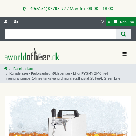
+49(5151)87798-77 / Man-fre: 09:00 - 18:00
0
DKK 0.00
☰
Fadølsanlæg
Komplet sæt - Fadølsanlæg, Øldispenser - Lindr PYGMY 20/K med
membranpumpe, 1-linjes tørkøleanordning af rustfrit stål, 25 liter/t, Green Line