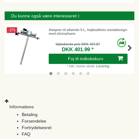
Du kunne også være interesseret i:
-1%
Adapter til øltønde 5 L, højkvalitets metaldesign
med ølstophane
Vejledende pris DKK 407.87
DKK 401.99 *
Foj til indkobskurv
*
inkl. moms
ekskl.
Levering
Informations
Betaling
Forsendelse
Fortrydelsesret
FAQ