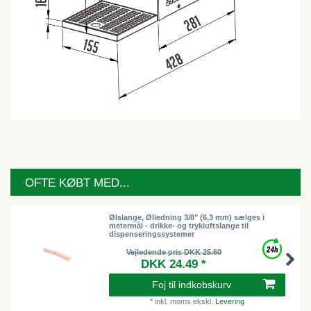
OFTE KØBT MED...
Ølslange, Ølledning 3/8" (6,3 mm) sælges i
metermål - drikke- og trykluftslange til
dispenseringssystemer
Vejledende pris DKK 25.60
DKK 24.49 *
Foj til indkobskurv
*
inkl. moms
ekskl.
Levering