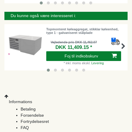
Du kunne også være interesseret i:
Topmonteret køleaggregat, stikklar køleenhed,
type 1 - galvaniseret stålplade
Vejledende pris DKK 11,462.07
DKK 11,409.15 *
Foj til indkobskurv
*
inkl. moms
ekskl.
Levering
Informations
Betaling
Forsendelse
Fortrydelsesret
FAQ