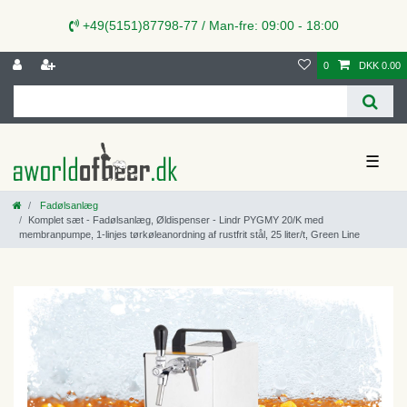
+49(5151)87798-77 / Man-fre: 09:00 - 18:00
0
DKK 0.00
☰
Fadølsanlæg
Komplet sæt - Fadølsanlæg, Øldispenser - Lindr PYGMY 20/K med
membranpumpe, 1-linjes tørkøleanordning af rustfrit stål, 25 liter/t, Green Line