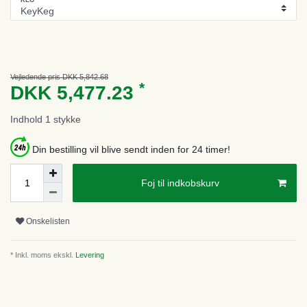
Vejledende pris DKK 5,842.68
*
DKK 5,477.23
Indhold
1
stykke
Din bestilling vil blive sendt inden for 24 timer!
Foj til indkobskurv
Onskelisten
* Inkl. moms ekskl.
Levering