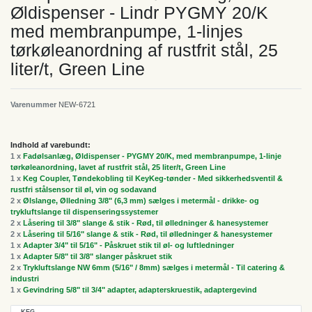
Øldispenser - Lindr PYGMY 20/K
med membranpumpe, 1-linjes
tørkøleanordning af rustfrit stål, 25
liter/t, Green Line
Varenummer
NEW-6721
Indhold af varebundt:
1 x
Fadølsanlæg, Øldispenser - PYGMY 20/K, med membranpumpe, 1-linje
tørkøleanordning, lavet af rustfrit stål, 25 liter/t, Green Line
1 x
Keg Coupler, Tøndekobling til KeyKeg-tønder - Med sikkerhedsventil &
rustfri stålsensor til øl, vin og sodavand
2 x
Ølslange, Ølledning 3/8" (6,3 mm) sælges i metermål - drikke- og
trykluftslange til dispenseringssystemer
2 x
Låsering til 3/8" slange & stik - Rød, til ølledninger & hanesystemer
2 x
Låsering til 5/16" slange & stik - Rød, til ølledninger & hanesystemer
1 x
Adapter 3/4" til 5/16" - Påskruet stik til øl- og luftledninger
1 x
Adapter 5/8" til 3/8" slanger påskruet stik
2 x
Trykluftslange NW 6mm (5/16" / 8mm) sælges i metermål - Til catering &
industri
1 x
Gevindring 5/8" til 3/4" adapter, adapterskruestik, adaptergevind
KEG