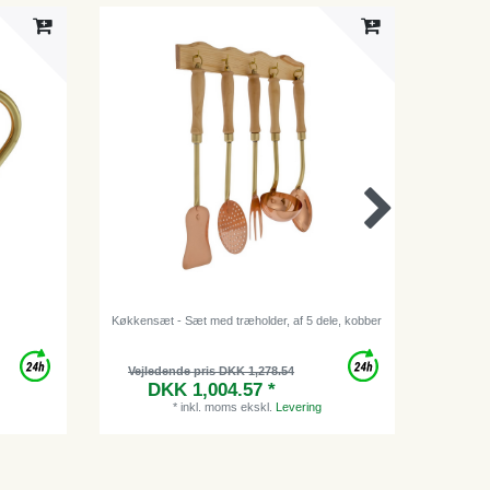
Køkkensæt - Sæt med træholder, af 5 dele, kobber
Tragt - 
Vejledende pris DKK 1,278.54
Vejl
DKK 1,004.57 *
*
inkl. moms
ekskl.
Levering