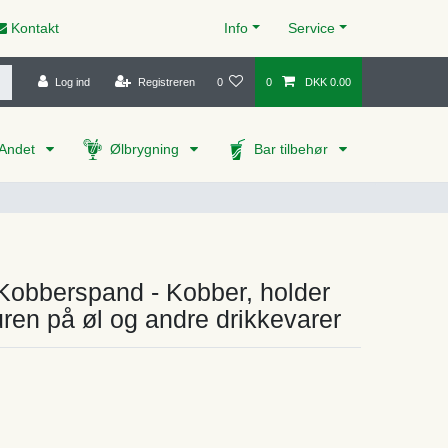
Kontakt
Info
Service
Log ind
Registreren
0
0
DKK 0.00
Andet
Ølbrygning
Bar tilbehør
Kobberspand - Kobber, holder
ren på øl og andre drikkevarer