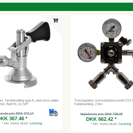
er, Tøndekobling type A, med øvre udløb
Trykregulator, trykreduktionsventil CO2 ti
), fladt fit | 2x 5/8"
Fadølsanlæg, 2 line
dende pris DKK 372.14
Vejledende pris DKK 739.08
KK 367.46 *
DKK 662.42 *
*
inkl. moms
ekskl.
Levering
*
inkl. moms
ekskl.
Levering