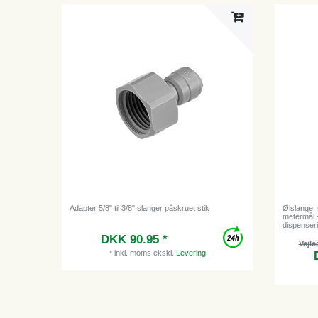
Adapter 5/8" til 3/8" slanger påskruet stik
Ølslange, 
metermål -
dispenser
DKK 90.95 *
Vejle
*
inkl. moms
ekskl.
Levering