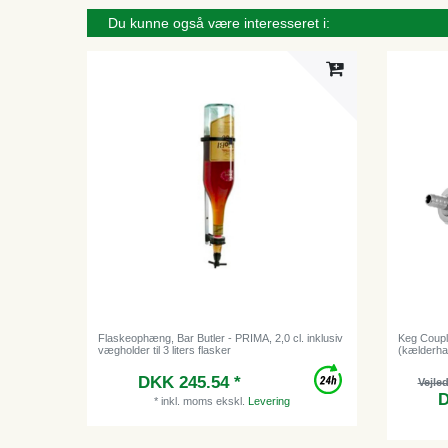
Du kunne også være interesseret i:
Flaskeophæng, Bar Butler - PRIMA, 2,0 cl. inklusiv
Keg Coupl
vægholder til 3 liters flasker
(kælderhane
DKK 245.54 *
Vejle
D
*
inkl. moms
ekskl.
Levering