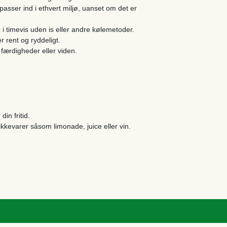
sser ind i ethvert miljø, uanset om det er
 i timevis uden is eller andre kølemetoder.
er rent og ryddeligt.
 færdigheder eller viden.
in fritid.
ikkevarer såsom limonade, juice eller vin.