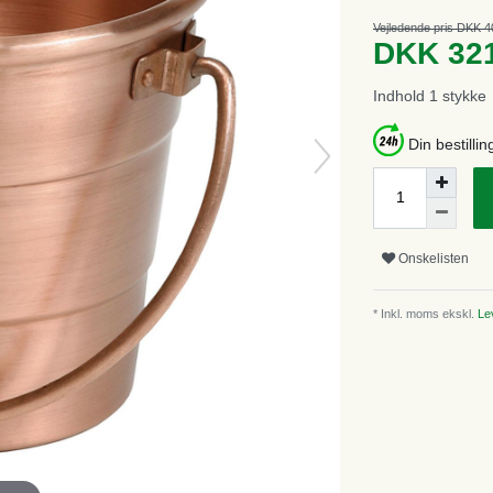
Vejledende pris DKK 4
DKK 32
Indhold
1
stykke
Din bestillin
Onskelisten
* Inkl. moms ekskl.
Lev