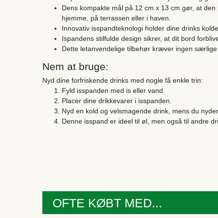
Dens kompakte mål på 12 cm x 13 cm gør, at den pa
hjemme, på terrassen eller i haven.
Innovativ isspandteknologi holder dine drinks kolde
Ispandens stilfulde design sikrer, at dit bord forbliv
Dette letanvendelige tilbehør kræver ingen særlige
Nem at bruge:
Nyd dine forfriskende drinks med nogle få enkle trin:
Fyld isspanden med is eller vand.
Placer dine drikkevarer i isspanden.
Nyd en kold og velsmagende drink, mens du nyder d
Denne isspand er ideel til øl, men også til andre dr
OFTE KØBT MED...