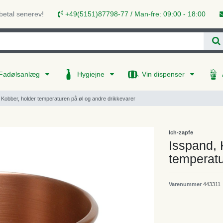
 betal senerev!
+49(5151)87798-77 / Man-fre: 09:00 - 18:00
Fadølsanlæg
Hygiejne
Vin dispenser
Kobber, holder temperaturen på øl og andre drikkevarer
Ich-zapfe
Isspand, 
temperatu
Varenummer
443311