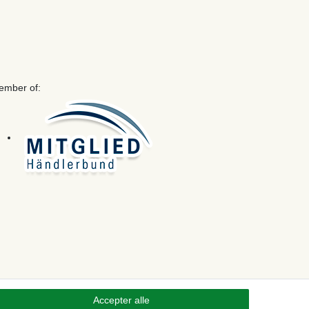
ember of:
Accepter alle