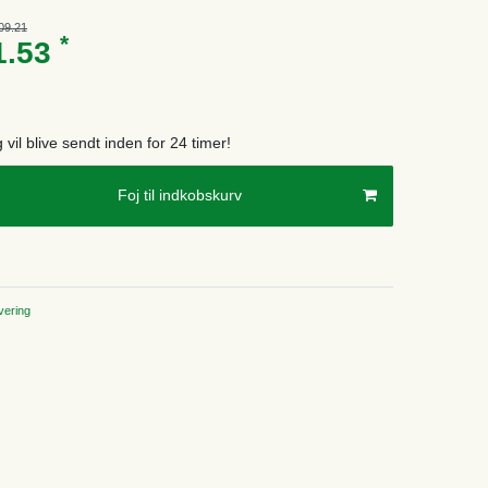
09.21
*
1.53
g vil blive sendt inden for 24 timer!
Foj til indkobskurv
ering