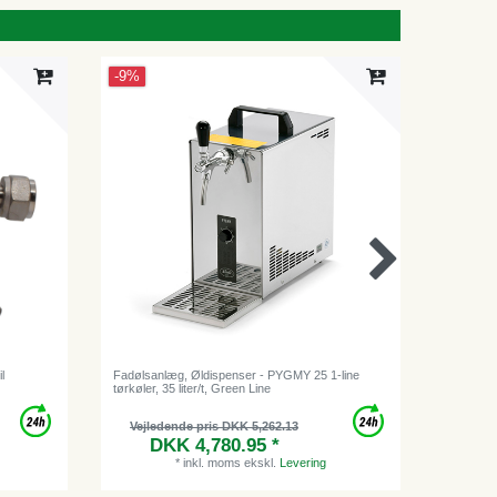
-9%
l
Fadølsanlæg, Øldispenser - PYGMY 25 1-line
Moussere
tørkøler, 35 liter/t, Green Line
Champagne
Vejledende pris DKK 5,262.13
DKK 4,780.95 *
*
inkl. moms
ekskl.
Levering