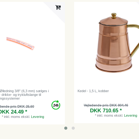
Ølledning 3/8" (6,3 mm) sælges i
Kedel - 1,5 L, kobber
 drikke- og trykluftslange til
ingssystemer
Vejledende pris DKK 904.46
dende pris DKK 25.60
DKK 710.65 *
DKK 24.49 *
*
inkl. moms
ekskl.
Levering
*
inkl. moms
ekskl.
Levering