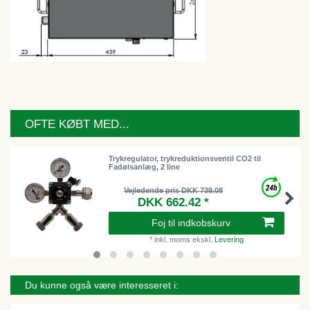
OFTE KØBT MED...
Trykregulator, trykreduktionsventil CO2 til
Fadølsanlæg, 2 line
Vejledende pris DKK 739.08
DKK 662.42 *
Foj til indkobskurv
*
inkl. moms
ekskl.
Levering
Du kunne også være interesseret i: