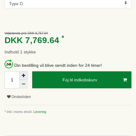
Vejledende pris DKK 9,757.64
*
DKK 7,769.64
Indhold
1
stykke
Din bestilling vil blive sendt inden for 24 timer!
Foj til indkobskurv
Onskelisten
* Inkl. moms ekskl.
Levering