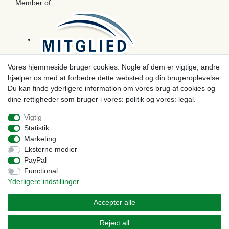
Member of:
Vores hjemmeside bruger cookies. Nogle af dem er vigtige, andre
hjælper os med at forbedre dette websted og din brugeroplevelse.
Betaling
Du kan finde yderligere information om vores brug af cookies og
dine rettigheder som bruger i vores: politik og vores: legal.
Vigtig
Statistik
Marketing
Eksterne medier
PayPal
Functional
Yderligere indstillinger
© Copyright 2026 | Alle rettigheder forbeholdes. - Prices incl. VAT. 19% VAT Basic prices see
article detail | * Applies to deliveries to the UK!
Accepter alle
Kontakt
Withdraw from contract here
Reject all