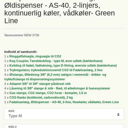
Øldispenser - AS-40, 2-linjers,
kontinuerlig køler, vådkøler- Green
Line
Varenummer
NEW-3736
Indhold af varebundt:
1 x
Ringgaffelnøgle, ringnøgle til CO2
1 x
Keg Coupler, Tøndekobling - type M, øvre udløb (kælderhane)
1 x
Kobling til fadøl, fadlukning, type D-fitting, øverste udløb (kælderhane)
1 x
Trykregulator, trykreduktionsventil CO2 til Fadølsanlæg, 2 line
4 x
Ølslange, Ølledning 3/8" (6,3 mm) sælges i metermål - drikke- og
trykluftslange til dispenseringssystemer
2 x
Adapter 5/8" til 3/8" slanger påskruet stik
4 x
Låsering til 3/8" slange & stik - Rød, til ølledninger & hanesystemer
2 x
Gas slange, CO2 slange, CO2 hose - komplet, 1.5 m
1 x
CO2-flaske (kuldioxid, carbondioxid), 2 kg
1 x
Fadølsanlæg, Øldispenser - AS-40, 2-line, flowkøler, vådkøler, Green Line
KEG
KEG 2