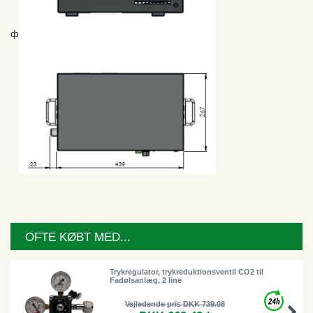
ф
OFTE KØBT MED...
Trykregulator, trykreduktionsventil CO2 til
Fadølsanlæg, 2 line
Vejledende pris DKK 739.08