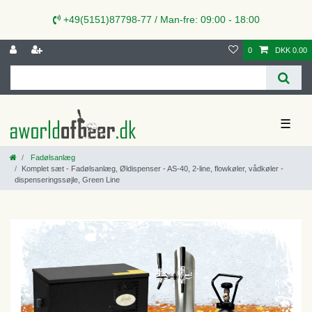
+49(5151)87798-77 / Man-fre: 09:00 - 18:00
0
DKK 0.00
☰
Fadølsanlæg
Komplet sæt - Fadølsanlæg, Øldispenser - AS-40, 2-line, flowkøler, vådkøler -
dispenseringssøjle, Green Line