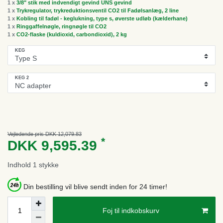
1 x
3/8" stik med indvendigt gevind UNS gevind
1 x
Trykregulator, trykreduktionsventil CO2 til Fadølsanlæg, 2 line
1 x
Kobling til fadøl - keglukning, type s, øverste udløb (kælderhane)
1 x
Ringgaffelnøgle, ringnøgle til CO2
1 x
CO2-flaske (kuldioxid, carbondioxid), 2 kg
KEG
KEG 2
Vejledende pris DKK 12,079.83
*
DKK 9,595.39
Indhold
1
stykke
Din bestilling vil blive sendt inden for 24 timer!
Foj til indkobskurv