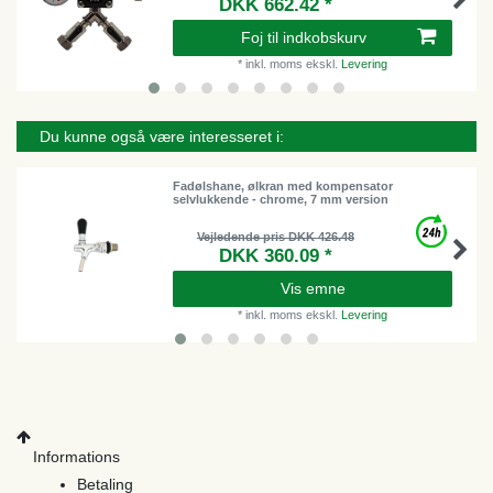
DKK 662.42 *
Foj til indkobskurv
*
inkl. moms
ekskl.
Levering
Du kunne også være interesseret i:
Fadølshane, ølkran med kompensator
selvlukkende - chrome, 7 mm version
Vejledende pris DKK 426.48
DKK 360.09 *
Vis emne
*
inkl. moms
ekskl.
Levering
Informations
Betaling