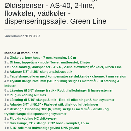
Øldispenser - AS-40, 2-line,
flowkøler, vådkøler -
dispenseringssøjle, Green Line
Varenummer
NEW-3803
Indhold af varebundt:
2 x
Ølslange, beer hose - 7 mm, komplet, 3.0 m
1 x
Øl tårn, tappetårn - model Tower, matbørstet, 2 linjer
1 x
Fadølsanlæg, Øldispenser - AS-40, 2-line, flowkøler, vådkøler, Green Line
2 x
Adapter 5/8" til 3/8" slanger påskruet stik
2 x
Fadølshane, ølkran med kompensator selvlukkende - chrome, 7 mm version
4 x
Trykluftslange NW 6mm (5/16" / 8mm) sælges i metermål - Til catering &
industri
8 x
Låsering til 3/8" slange & stik - Rød, til ølledninger & hanesystemer
1 x
Plug-in kobling NC Gas
4 x
Låsering til 5/16" slange & stik - Rød, til ølledninger & hanesystemer
2 x
Adapter 3/4" til 5/16" - Påskruet stik til øl- og luftledninger
4 x
Ølslange, Ølledning 3/8" (6,3 mm) sælges i metermål - drikke- og
trykluftslange til dispenseringssystemer
1 x
Plug-in kobling NC drikkevarer
2 x
Gas slange, CO2 slange, CO2 hose - komplet, 1.5 m
1 x
5/16" stik med indvendigt gevind UNS gevind