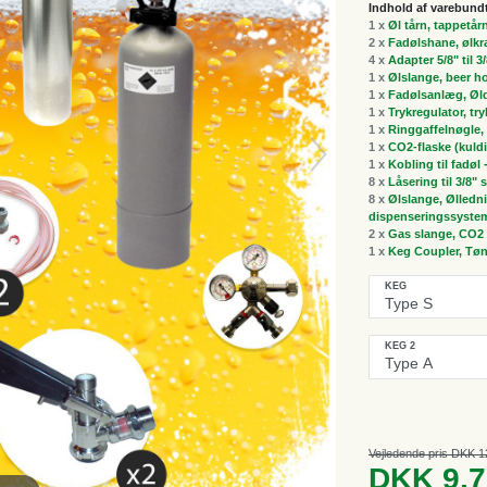
Indhold af varebund
1 x
Øl tårn, tappetår
2 x
Fadølshane, ølk
4 x
Adapter 5/8" til 3
1 x
Ølslange, beer h
1 x
Fadølsanlæg, Øldi
1 x
Trykregulator, tr
1 x
Ringgaffelnøgle, 
1 x
CO2-flaske (kuldi
1 x
Kobling til fadøl
8 x
Låsering til 3/8"
8 x
Ølslange, Ølledni
dispenseringssyste
2 x
Gas slange, CO2 
1 x
Keg Coupler, Tønd
KEG
KEG 2
Vejledende pris DKK 1
DKK 9,