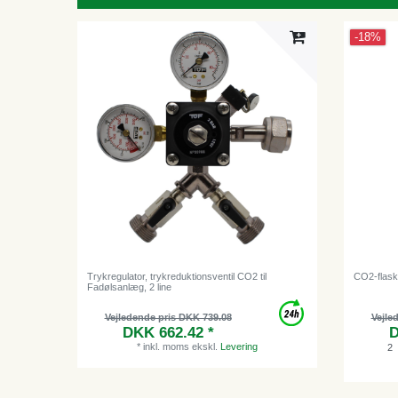
-18%
Trykregulator, trykreduktionsventil CO2 til
CO2-flaske
Fadølsanlæg, 2 line
Vejledende pris DKK 739.08
Vejle
DKK 662.42 *
D
*
inkl. moms
ekskl.
Levering
2