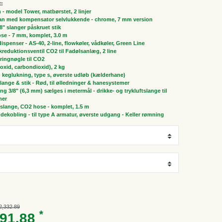
t:
n - model Tower, matbørstet, 2 linjer
ran med kompensator selvlukkende - chrome, 7 mm version
/8" slanger påskruet stik
ose - 7 mm, komplet, 3.0 m
spenser - AS-40, 2-line, flowkøler, vådkøler, Green Line
ykreduktionsventil CO2 til Fadølsanlæg, 2 line
ringnøgle til CO2
oxid, carbondioxid), 2 kg
 - keglukning, type s, øverste udløb (kælderhane)
 slange & stik - Rød, til ølledninger & hanesystemer
ng 3/8" (6,3 mm) sælges i metermål - drikke- og trykluftslange til
mer
slange, CO2 hose - komplet, 1.5 m
ekobling - til type A armatur, øverste udgang - Keller rømning
2,332.89
*
791.88