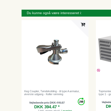
Du kunne også være interesseret i:
Keg Coupler, Tøndekobling - til type A armatur,
Topmonter
øverste udgang - Keller rømning
type 1 - g
Vejled
Vejledende pris DKK 446.57
DK
DKK 394.47 *
*
inkl. moms
ekskl.
Levering