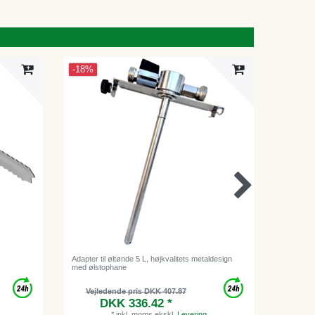
-18%
Adapter til øltønde 5 L, højkvalitets metaldesign
Øl tårn, 
med ølstophane
linjer
Vejle
Vejledende pris DKK 407.87
D
DKK 336.42 *
*
inkl. moms
ekskl.
Levering