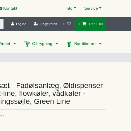
Kontakt
Info
Service
Log ind
Registreren
0
0
DKK 0.00
Andet
Ølbrygning
Bar tilbehør
æt - Fadølsanlæg, Øldispenser
-line, flowkøler, vådkøler -
ingssøjle, Green Line
27