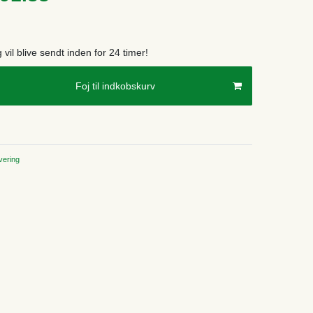
g vil blive sendt inden for 24 timer!
Foj til indkobskurv
ering