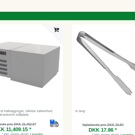
et køleaggregat, stikklar køleenhed,
is tang
alvaniseret stålplade
ende pris DKK 11,462.07
Vejledende pris DKK 20.84
K 11,409.15 *
DKK 17.86 *
*
inkl. moms
ekskl.
Levering
*
inkl. moms
ekskl.
Levering