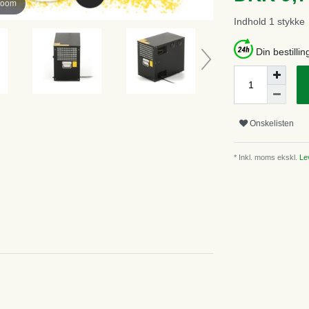
zoom
Indhold
1
stykke
Din bestillin
Onskelisten
* Inkl. moms ekskl.
Lev