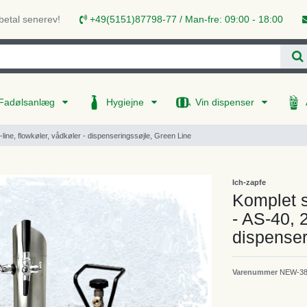
 betal senerev!
+49(5151)87798-77 / Man-fre: 09:00 - 18:00
Fadølsanlæg
Hygiejne
Vin dispenser
ine, flowkøler, vådkøler - dispenseringssøjle, Green Line
Ich-zapfe
Komplet s
- AS-40, 2
dispenser
Varenummer
NEW-38