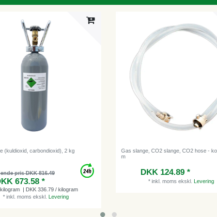
 (kuldioxid, carbondioxid), 2 kg
Gas slange, CO2 slange, CO2 hose - ko
m
DKK 124.89 *
dende pris DKK 816.49
KK 673.58 *
*
inkl. moms
ekskl.
Levering
kilogram
| DKK 336.79 / kilogram
*
inkl. moms
ekskl.
Levering