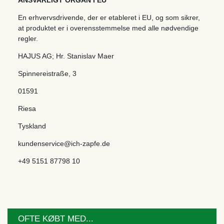
ANSVARLIGT ORGAN I EU
En erhvervsdrivende, der er etableret i EU, og som sikrer,
at produktet er i overensstemmelse med alle nødvendige
regler.
HAJUS AG; Hr. Stanislav Maer
Spinnereistraße
,
3
01591
Riesa
Tyskland
kundenservice@ich-zapfe.de
+49 5151 87798 10
OFTE KØBT MED...