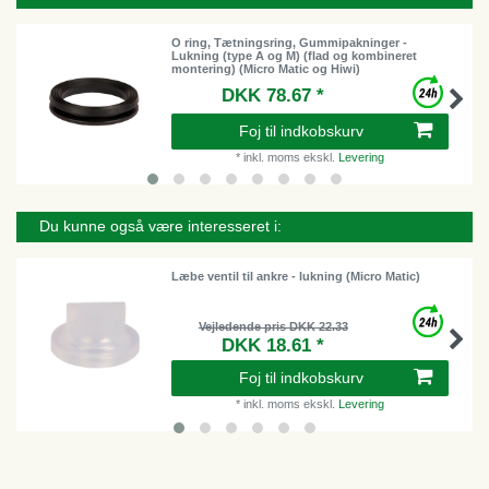
O ring, Tætningsring, Gummipakninger -
Lukning (type A og M) (flad og kombineret
montering) (Micro Matic og Hiwi)
DKK 78.67 *
Foj til indkobskurv
*
inkl. moms
ekskl.
Levering
Du kunne også være interesseret i:
Læbe ventil til ankre - lukning (Micro Matic)
Vejledende pris DKK 22.33
DKK 18.61 *
Foj til indkobskurv
*
inkl. moms
ekskl.
Levering