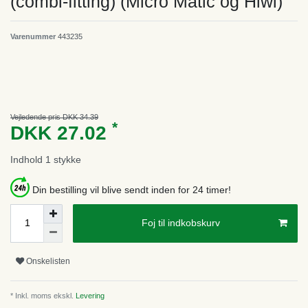
(combi-fitting) (Micro Matic og Hiwi)
Varenummer
443235
Vejledende pris DKK 34.39
*
DKK 27.02
Indhold
1
stykke
Din bestilling vil blive sendt inden for 24 timer!
Foj til indkobskurv
Onskelisten
* Inkl. moms ekskl.
Levering