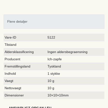
Flere detaljer
Ceres::Template.singleItemTechnicalDataAttribute
Ceres::Template.singleItemTechnicalDataValue
Vare-ID
5122
Tilstand
Aldersklassificering
Ingen aldersbegraensning
Producent
Ich-zapfe
Fremstillingsland
Tyskland
Indhold
1 stykke
Vaegt
10 g
Nettovaegt
10 g
Dimensioner
10×10×10mm