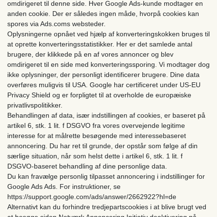
omdirigeret til denne side. Hver Google Ads-kunde modtager en
anden cookie. Der er således ingen måde, hvorpå cookies kan
spores via Ads.coms websteder.
Oplysningerne opnået ved hjælp af konverteringskokken bruges til
at oprette konverteringsstatistikker. Her er det samlede antal
brugere, der klikkede på en af ​​vores annoncer og blev
omdirigeret til en side med konverteringssporing. Vi modtager dog
ikke oplysninger, der personligt identificerer brugere. Dine data
overføres muligvis til USA. Google har certificeret under US-EU
Privacy Shield og er forpligtet til at overholde de europæiske
privatlivspolitikker.
Behandlingen af ​​data, især indstillingen af ​​cookies, er baseret på
artikel 6, stk. 1 lit. f DSGVO fra vores overvejende legitime
interesse for at målrette besøgende med interessebaseret
annoncering. Du har ret til grunde, der opstår som følge af din
særlige situation, når som helst dette i artikel 6, stk. 1 lit. f
DSGVO-baseret behandling af dine personlige data.
Du kan fravælge personlig tilpasset annoncering i indstillinger for
Google Ads Ads. For instruktioner, se
https://support.google.com/ads/answer/2662922?hl=de
Alternativt kan du forhindre tredjepartscookies i at blive brugt ved
at besøge siden Netværk Annoncering Initiativ deaktivering på