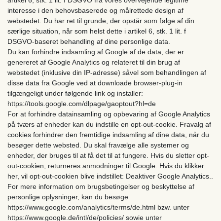
interesse i den behovsbaserede og målrettede design af
webstedet. Du har ret til grunde, der opstår som følge af din
særlige situation, når som helst dette i artikel 6, stk. 1 lit. f
DSGVO-baseret behandling af dine personlige data.
Du kan forhindre indsamling af Google af de data, der er
genereret af Google Analytics og relateret til din brug af
webstedet (inklusive din IP-adresse) såvel som behandlingen af ​​
disse data fra Google ved at downloade browser-plug-in
tilgængeligt under følgende link og installer:
https://tools.google.com/dlpage/gaoptout?hl=de
For at forhindre datainsamling og opbevaring af Google Analytics
på tværs af enheder kan du indstille en opt-out-cookie. Fravalg af
cookies forhindrer den fremtidige indsamling af dine data, når du
besøger dette websted. Du skal fravælge alle systemer og
enheder, der bruges til at få det til at fungere. Hvis du sletter opt-
out-cookien, returneres anmodninger til Google. Hvis du klikker
her, vil opt-out-cookien blive indstillet: Deaktiver Google Analytics..
For mere information om brugsbetingelser og beskyttelse af
personlige oplysninger, kan du besøge
https://www.google.com/analytics/terms/de.html bzw. unter
https://www.google.de/intl/de/policies/ sowie unter