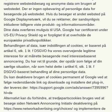
registrere webstedsbesøg og anonyme data om brugen af ​​
webstedet. Der er ingen opbevaring af personlige data for
besøgende på webstedet. Hvis du besøger et andet websted på
Google Displaynetværk, vil du se reklamer, der sandsynligvis
inkluderer tidligere viste produkt- og informationsområder.
Dine data overføres muligvis til USA. Google har certificeret under
US-EU Privacy Shield og er forpligtet til at overholde de
europæiske privatlivspolitikker.
Behandlingen af data, især indstillingen af cookies, er baseret på
artikel 6, stk. 1 lit. f DSGVO fra vores overvejende legitime
interesse for at målrette besøgende med interessebaseret
annoncering. Du har ret til grunde, der opstår som følge af din
særlige situation, når som helst dette i artikel 6, stk. 1 lit. f
DSGVO-baseret behandling af dine personlige data.
Du kan deaktivere brugen af cookies permanent af Google ved at
følge nedenstående link og downloade og installere det plug-in,
der leveres der: https://support.google.com/ads/answer/7395996?
hl=de
Alternativt kan du forhindre, at tredjepartscookies bruges ved at
besøge siden Netværk Annoncering Initiativ deaktivering på
https://www.networkadvertising.org/choices/ og implementere de