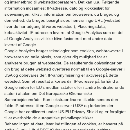
og internetbrug til webstedsoperatøren. Det kan u.a. Følgende
information indsamles: IP-adresse, dato og klokkeslæt for
sidevisningen, kliksti, information om browseren, du bruger, og
den enhed, du bruger, besøgt sider, henvisnings-URL (websted,
hvor du har adgang til vores websted ), Placeringsdata,
købsaktivitet. IP-adressen leveret af Google Analytics som en del
af Google Analytics vil ikke blive fusioneret med andre data
leveret af Google.
Google Analytics bruger teknologier som cookies, webbrowsere i
browseren og tælle pixels, som giver dig mulighed for at
analysere brugen af ​​webstedet. De resulterende oplysninger om
din brug af dette websted overføres normalt til en Google-server i
USA og opbevares der. IP-anonymisering er aktiveret på dette
websted. Som et resultat afkortes din IP-adresse på forhånd af
Google inden for EU's medlemsstater eller i andre kontraherende
stater i aftalen om Det Europæiske Økonomiske
Samarbejdsområde. Kun i ekstraordinære tilfælde sendes den
fulde IP-adresse til en Google-server i USA og forkortes der.
Google har certificeret under US-EU Privacy Shield og er forpligtet
til at overholde de europæiske privatlivspolitikker.
Behandlingen af ​​data, især indstillingen af ​​cookies, er baseret på
artikel 6, stk. 1 lit. f DSGVO fra vores overvejende legitime