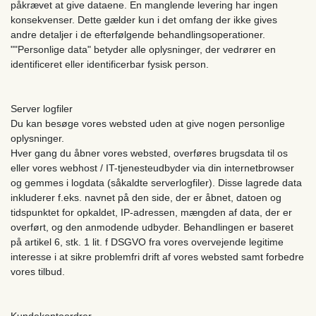
påkrævet at give dataene. En manglende levering har ingen
konsekvenser. Dette gælder kun i det omfang der ikke gives
andre detaljer i de efterfølgende behandlingsoperationer.
""Personlige data" betyder alle oplysninger, der vedrører en
identificeret eller identificerbar fysisk person.
Server logfiler
Du kan besøge vores websted uden at give nogen personlige
oplysninger.
Hver gang du åbner vores websted, overføres brugsdata til os
eller vores webhost / IT-tjenesteudbyder via din internetbrowser
og gemmes i logdata (såkaldte serverlogfiler). Disse lagrede data
inkluderer f.eks. navnet på den side, der er åbnet, datoen og
tidspunktet for opkaldet, IP-adressen, mængden af ​​data, der er
overført, og den anmodende udbyder. Behandlingen er baseret
på artikel 6, stk. 1 lit. f DSGVO fra vores overvejende legitime
interesse i at sikre problemfri drift af vores websted samt forbedre
vores tilbud.
Kundekontoordrer