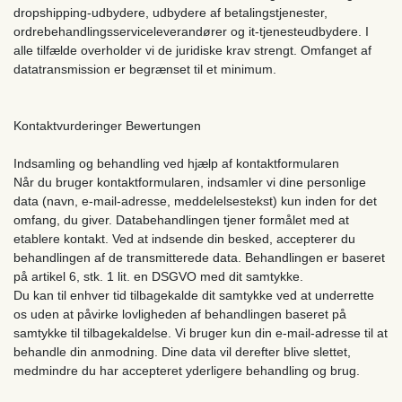
dropshipping-udbydere, udbydere af betalingstjenester,
ordrebehandlingsserviceleverandører og it-tjenesteudbydere. I
alle tilfælde overholder vi de juridiske krav strengt. Omfanget af
datatransmission er begrænset til et minimum.
Kontaktvurderinger Bewertungen
Indsamling og behandling ved hjælp af kontaktformularen
Når du bruger kontaktformularen, indsamler vi dine personlige
data (navn, e-mail-adresse, meddelelsestekst) kun inden for det
omfang, du giver. Databehandlingen tjener formålet med at
etablere kontakt. Ved at indsende din besked, accepterer du
behandlingen af ​​de transmitterede data. Behandlingen er baseret
på artikel 6, stk. 1 lit. en DSGVO med dit samtykke.
Du kan til enhver tid tilbagekalde dit samtykke ved at underrette
os uden at påvirke lovligheden af ​​behandlingen baseret på
samtykke til tilbagekaldelse. Vi bruger kun din e-mail-adresse til at
behandle din anmodning. Dine data vil derefter blive slettet,
medmindre du har accepteret yderligere behandling og brug.