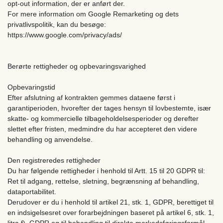
opt-out information, der er anført der.
For mere information om Google Remarketing og dets
privatlivspolitik, kan du besøge:
https://www.google.com/privacy/ads/
Berørte rettigheder og opbevaringsvarighed
Opbevaringstid
Efter afslutning af kontrakten gemmes dataene først i
garantiperioden, hvorefter der tages hensyn til lovbestemte, især
skatte- og kommercielle tilbageholdelsesperioder og derefter
slettet efter fristen, medmindre du har accepteret den videre
behandling og anvendelse.
Den registreredes rettigheder
Du har følgende rettigheder i henhold til Artt. 15 til 20 GDPR til:
Ret til adgang, rettelse, sletning, begrænsning af behandling,
dataportabilitet.
Derudover er du i henhold til artikel 21, stk. 1, GDPR, berettiget til
en indsigelsesret over forarbejdningen baseret på artikel 6, stk. 1,
litra f), GDPR og til behandling til direkte markedsføringsformål.