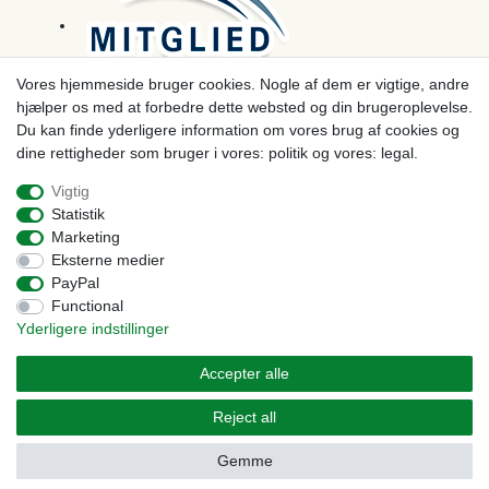
Vores hjemmeside bruger cookies. Nogle af dem er vigtige, andre
hjælper os med at forbedre dette websted og din brugeroplevelse.
Betaling
Du kan finde yderligere information om vores brug af cookies og
dine rettigheder som bruger i vores: politik og vores: legal.
Vigtig
Statistik
Marketing
Eksterne medier
PayPal
Functional
Yderligere indstillinger
© Copyright 2026 | Alle rettigheder forbeholdes. - Prices incl. VAT. 19% VAT Basic prices see
article detail | * Applies to deliveries to the UK!
Accepter alle
Kontakt
Withdraw from contract here
Reject all
Gemme