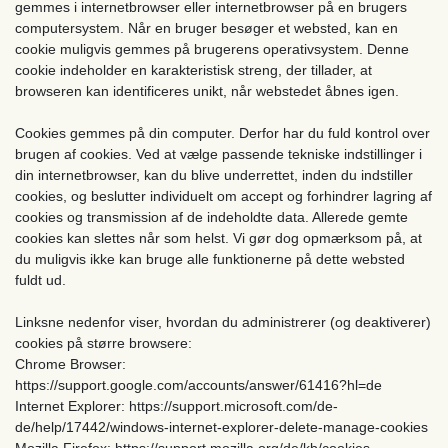
gemmes i internetbrowser eller internetbrowser på en brugers
computersystem. Når en bruger besøger et websted, kan en
cookie muligvis gemmes på brugerens operativsystem. Denne
cookie indeholder en karakteristisk streng, der tillader, at
browseren kan identificeres unikt, når webstedet åbnes igen.
Cookies gemmes på din computer. Derfor har du fuld kontrol over
brugen af ​​cookies. Ved at vælge passende tekniske indstillinger i
din internetbrowser, kan du blive underrettet, inden du indstiller
cookies, og beslutter individuelt om accept og forhindrer lagring af
cookies og transmission af de indeholdte data. Allerede gemte
cookies kan slettes når som helst. Vi gør dog opmærksom på, at
du muligvis ikke kan bruge alle funktionerne på dette websted
fuldt ud.
Linksne nedenfor viser, hvordan du administrerer (og deaktiverer)
cookies på større browsere:
Chrome Browser:
https://support.google.com/accounts/answer/61416?hl=de
Internet Explorer: https://support.microsoft.com/de-
de/help/17442/windows-internet-explorer-delete-manage-cookies
Mozilla Firefox: https://support.mozilla.org/de/kb/cookies-