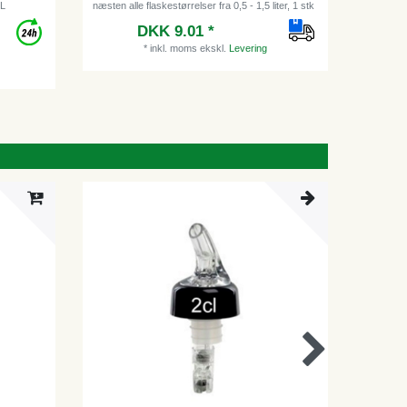
 L
næsten alle flaskestørrelser fra 0,5 - 1,5 liter, 1 stk
gennemsi
DKK 9.01 *
Vejl
*
inkl. moms
ekskl.
Levering