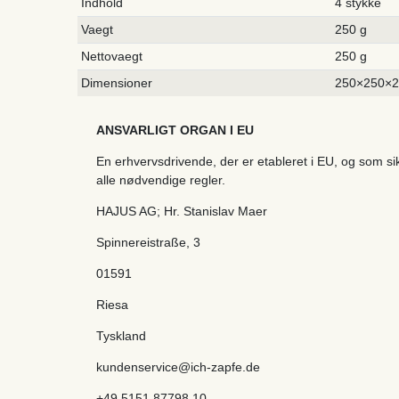
Indhold
4 stykke
Vaegt
250 g
Nettovaegt
250 g
Dimensioner
250×250×
ANSVARLIGT ORGAN I EU
En erhvervsdrivende, der er etableret i EU, og som s
alle nødvendige regler.
HAJUS AG; Hr. Stanislav Maer
Spinnereistraße
,
3
01591
Riesa
Tyskland
kundenservice@ich-zapfe.de
+49 5151 87798 10