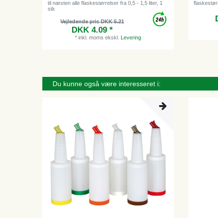
til næsten alle flaskestørrelser fra 0,5 - 1,5 liter, 1
flaskestørr
stk
Vejledende pris DKK 5.21
DKK 4.09 *
*
inkl. moms
ekskl.
Levering
Du kunne også være interesseret i: