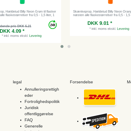
p, Hældetud Billy Neon Grøn til flasker
Skænkeprop, Hældetud Billy Neon Orange
alle flaskestørrelser fra 0,5 - 1,5 liter, 1
næsten alle flaskestørrelser fra 0,5 - 1,5 l
DKK 9.01 *
edende pris DKK 5.21
*
inkl. moms
ekskl.
Levering
DKK 4.09 *
*
inkl. moms
ekskl.
Levering
legal
Forsendelse
M
Annulleringsrettigh
eder
Fortrolighedspolitik
Juridisk
offentliggørelse
FAQ
Generelle