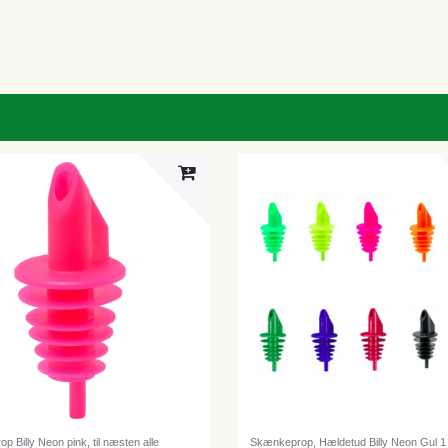
 Billy Neon pink, til næsten alle
Skænkeprop, Hældetud Billy Neon Gul 1 s