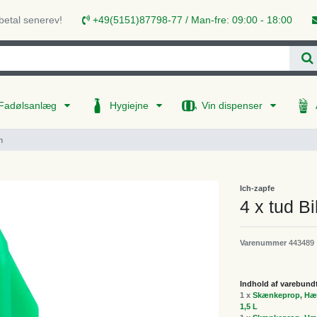
 betal senerev!
+49(5151)87798-77 / Man-fre: 09:00 - 18:00
Fadølsanlæg
Hygiejne
Vin dispenser
n
Ich-zapfe
4 x tud Bi
Varenummer
443489
Indhold af varebund
1 x
Skænkeprop, Hælde
1,5 L