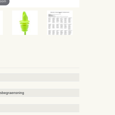
zoom
rsbegraensning