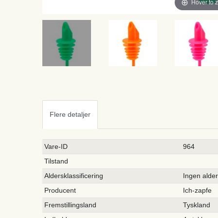
Hover to 
Flere detaljer
Ceres::Template.singleItemTechnicalDataAttribute
Ceres::Template.singleItemTechnicalDataValue
Vare-ID
964
Tilstand
Aldersklassificering
Ingen alde
Producent
Ich-zapfe
Fremstillingsland
Tyskland