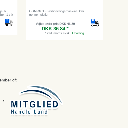
, til
COMPACT - Portioneringsmaskine, klar
Moussere
iter, 1 stk
gennemsigtig
Champagne
Vejledende pris DKK 46.89
DKK 36.84 *
*
inkl. moms
ekskl.
Levering
ember of: