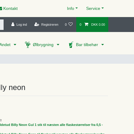
Kontakt
Info
Service
Log ind
Registreren
0
0
DKK 0.00
Andet
Ølbrygning
Bar tilbehør
lly neon
t:
tud Billy Neon Gul 1 stk til næsten alle flaskestørrelser fra 0,5 -