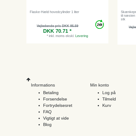
Flaske-Hæld hovedcylinder 1 liter
Skænkepro
til næsten 
stk
Vejledende pris DKK 85.59
Vejl
DKK 70.71 *
*
inkl. moms
ekskl.
Levering
Informations
Min konto
Betaling
Log på
Forsendelse
Tilmeld
Fortrydelsesret
Kurv
FAQ
Vigtigt at vide
Blog