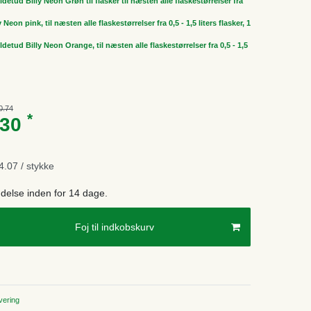
tud Billy Neon Grøn til flasker til næsten alle flaskestørrelser fra
eon pink, til næsten alle flaskestørrelser fra 0,5 - 1,5 liters flasker, 1
tud Billy Neon Orange, til næsten alle flaskestørrelser fra 0,5 - 1,5
0.74
*
.30
.07 / stykke
endelse inden for 14 dage.
Foj til indkobskurv
ering