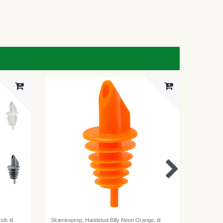
tk til
Skænkeprop, Hældetud Billy Neon Orange, til
COMPACT 