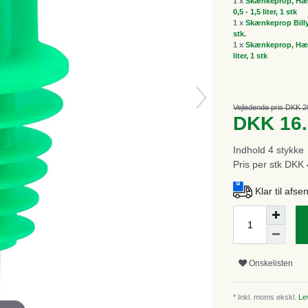
1 x
Skænkeprop, Hælde
0,5 - 1,5 liter, 1 stk
1 x
Skænkeprop Billy N
stk.
1 x
Skænkeprop, Hælde
liter, 1 stk
Vejledende pris DKK 2
DKK 16
Indhold
4
stykke
Pris per stk
DKK 4
Klar til afs
Onskelisten
* Inkl. moms ekskl.
Lev