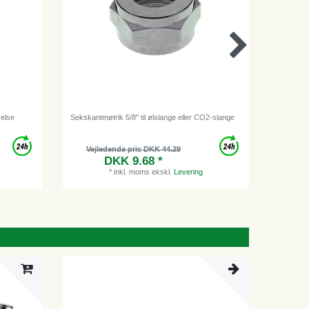
velse
Sekskantmøtrik 5/8" til ølslange eller CO2-slange
1 x O rin
polyethyl
Vejledende pris DKK 44.29
Vej
DKK 9.68 *
*
inkl. moms
ekskl.
Levering