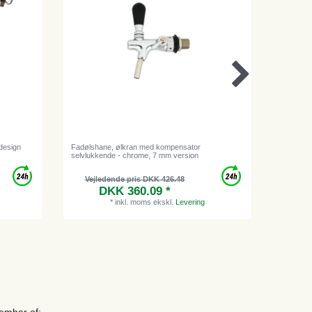
ldesign
Fadølshane, ølkran med kompensator
Buet dyse
selvlukkende - chrome, 7 mm version
Vejledende pris DKK 426.48
Vejl
DKK 360.09 *
*
inkl. moms
ekskl.
Levering