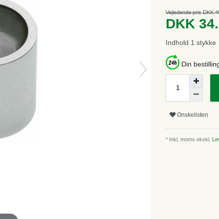
Vejledende pris DKK 4
DKK 34
Indhold
1
stykke
Din bestillin
Onskelisten
* Inkl. moms ekskl.
Lev