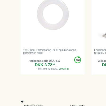
1 x O ring, Tætningsring - til øl og CO2 slange,
Fadølsanl
polyethylen ringe
tørkøler, 3
Vejledende pris DKK 4.17
Vejled
DKK 3.72 *
DK
*
inkl. moms
ekskl.
Levering