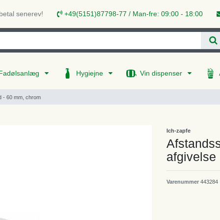
 betal senerev!
+49(5151)87798-77 / Man-fre: 09:00 - 18:00
Fadølsanlæg
Hygiejne
Vin dispenser
nd - 60 mm, chrom
Ich-zapfe
Afstandss
afgivelse
Varenummer
443284