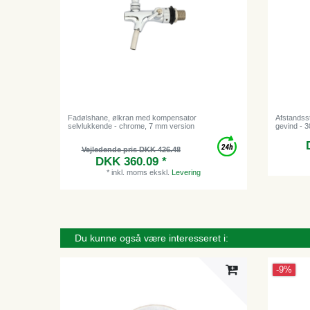
Fadølshane, ølkran med kompensator
Afstandsst
selvlukkende - chrome, 7 mm version
gevind - 
Vejledende pris DKK 426.48
DKK 360.09 *
*
inkl. moms
ekskl.
Levering
Du kunne også være interesseret i:
-9%