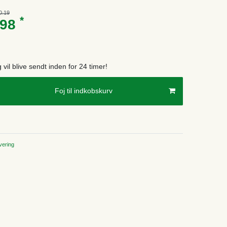
0.19
*
.98
g vil blive sendt inden for 24 timer!
Foj til indkobskurv
ering