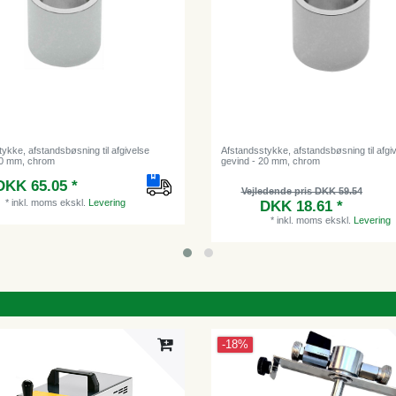
ykke, afstandsbøsning til afgivelse
Afstandsstykke, afstandsbøsning til afgi
30 mm, chrom
gevind - 20 mm, chrom
DKK 65.05 *
Vejledende pris DKK 59.54
*
inkl. moms
ekskl.
Levering
DKK 18.61 *
*
inkl. moms
ekskl.
Levering
-18%