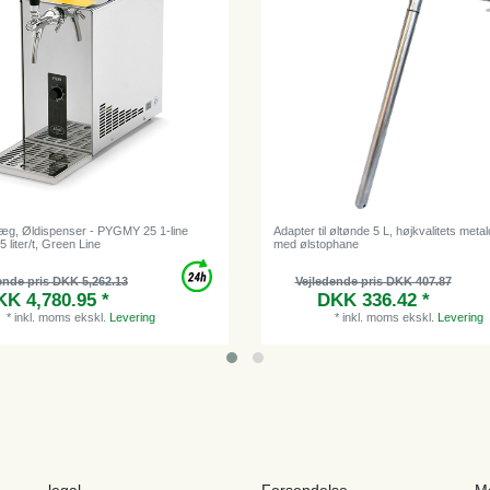
æg, Øldispenser - PYGMY 25 1-line
Adapter til øltønde 5 L, højkvalitets meta
5 liter/t, Green Line
med ølstophane
ende pris DKK 5,262.13
Vejledende pris DKK 407.87
K 4,780.95 *
DKK 336.42 *
*
inkl. moms
ekskl.
Levering
*
inkl. moms
ekskl.
Levering