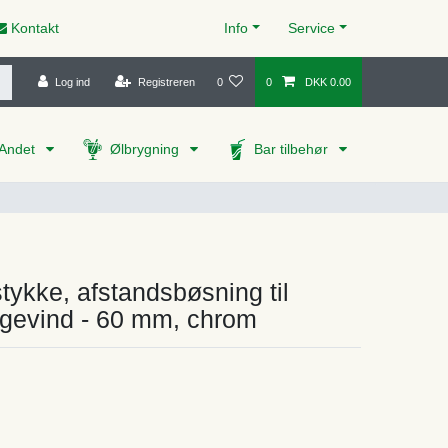
Kontakt
Info
Service
Log ind
Registreren
0
0
DKK 0.00
Andet
Ølbrygning
Bar tilbehør
tykke, afstandsbøsning til
 gevind - 60 mm, chrom