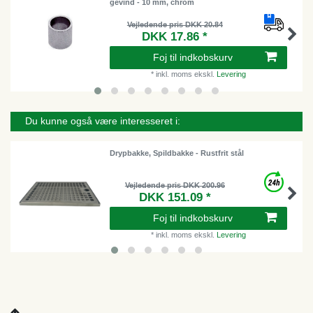
gevind - 10 mm, chrom
Vejledende pris DKK 20.84
DKK 17.86 *
Foj til indkobskurv
*
inkl. moms
ekskl.
Levering
Du kunne også være interesseret i:
Drypbakke, Spildbakke - Rustfrit stål
Vejledende pris DKK 200.96
DKK 151.09 *
Foj til indkobskurv
*
inkl. moms
ekskl.
Levering