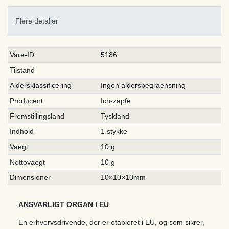
Flere detaljer
Ceres::Template.singleItemTechnicalDataAttribute
Ceres::Template.singleItemTechnicalDataValue
Vare-ID
5186
Tilstand
Aldersklassificering
Ingen aldersbegraensning
Producent
Ich-zapfe
Fremstillingsland
Tyskland
Indhold
1 stykke
Vaegt
10 g
Nettovaegt
10 g
Dimensioner
10×10×10mm
ANSVARLIGT ORGAN I EU
En erhvervsdrivende, der er etableret i EU, og som sikrer,