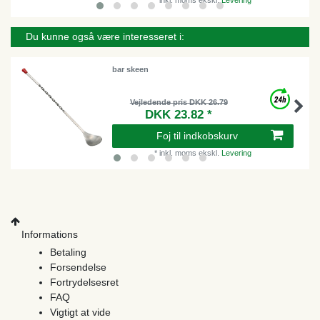
*
inkl. moms
ekskl.
Levering
Du kunne også være interesseret i:
bar skeen
Vejledende pris DKK 26.79
DKK 23.82 *
Foj til indkobskurv
*
inkl. moms
ekskl.
Levering
Informations
Betaling
Forsendelse
Fortrydelsesret
FAQ
Vigtigt at vide