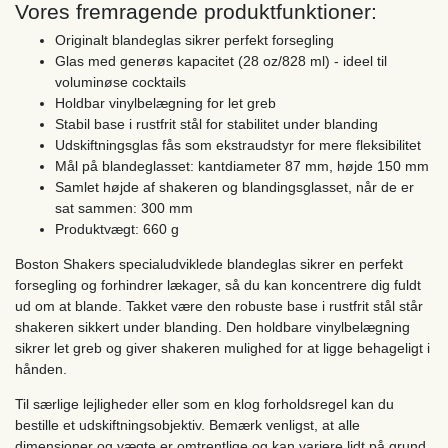
Vores fremragende produktfunktioner:
Originalt blandeglas sikrer perfekt forsegling
Glas med generøs kapacitet (28 oz/828 ml) - ideel til
voluminøse cocktails
Holdbar vinylbelægning for let greb
Stabil base i rustfrit stål for stabilitet under blanding
Udskiftningsglas fås som ekstraudstyr for mere fleksibilitet
Mål på blandeglasset: kantdiameter 87 mm, højde 150 mm
Samlet højde af shakeren og blandingsglasset, når de er
sat sammen: 300 mm
Produktvægt: 660 g
Boston Shakers specialudviklede blandeglas sikrer en perfekt
forsegling og forhindrer lækager, så du kan koncentrere dig fuldt
ud om at blande. Takket være den robuste base i rustfrit stål står
shakeren sikkert under blanding. Den holdbare vinylbelægning
sikrer let greb og giver shakeren mulighed for at ligge behageligt i
hånden.
Til særlige lejligheder eller som en klog forholdsregel kan du
bestille et udskiftningsobjektiv. Bemærk venligst, at alle
dimensioner og vægte er omtrentlige og kan variere lidt på grund