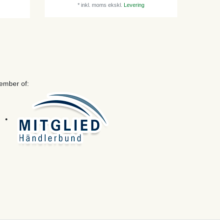
*
inkl. moms
ekskl.
Levering
ember of: