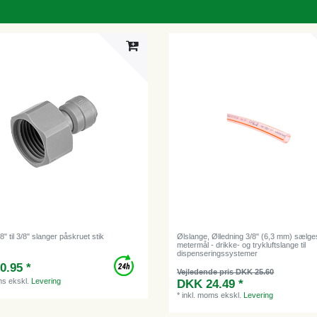
8" til 3/8" slanger påskruet stik
Ølslange, Ølledning 3/8" (6,3 mm) sælges
metermål - drikke- og trykluftslange til
dispenseringssystemer
0.95 *
Vejledende pris DKK 25.60
ms
ekskl.
Levering
DKK 24.49 *
*
inkl. moms
ekskl.
Levering