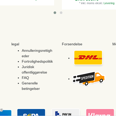
*
inkl. moms
ekskl.
Levering
legal
Forsendelse
M
Annulleringsrettigh
eder
Fortrolighedspolitik
Juridisk
offentliggørelse
FAQ
Generelle
betingelser