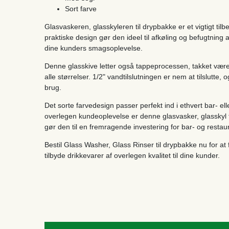
Sort farve
Glasvaskeren, glasskyleren til drypbakke er et vigtigt tilb
praktiske design gør den ideel til afkøling og befugtning a
dine kunders smagsoplevelse.
Denne glasskive letter også tappeprocessen, takket være
alle størrelser. 1/2" vandtilslutningen er nem at tilslutte
brug.
Det sorte farvedesign passer perfekt ind i ethvert bar- el
overlegen kundeoplevelse er denne glasvasker, glasskyl t
gør den til en fremragende investering for bar- og restaur
Bestil Glass Washer, Glass Rinser til drypbakke nu for at 
tilbyde drikkevarer af overlegen kvalitet til dine kunder.