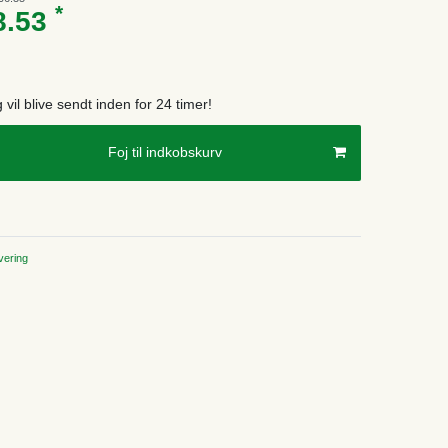
*
8.53
g vil blive sendt inden for 24 timer!
Foj til indkobskurv
ering