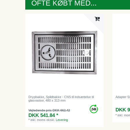
OFTE KØBT MED...
Drypbakke, Spildbakke - CNS til indsættelse til
Adapter 5/
glasvasker, 480 x 313 mm
DKK 9
Vejledende pris DKK 662.42
DKK 541.84 *
*
inkl. mo
*
inkl. moms
ekskl.
Levering