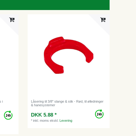
 i
Låsering til 3/8" slange & stik - Rød, til ølledninger
& hanesystemer
DKK 5.88 *
*
inkl. moms
ekskl.
Levering