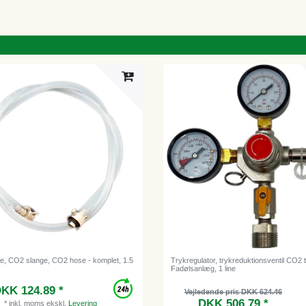
e, CO2 slange, CO2 hose - komplet, 1.5
Trykregulator, trykreduktionsventil CO2 ti
Fadølsanlæg, 1 line
KK 124.89 *
Vejledende pris DKK 624.46
DKK 506.79 *
*
inkl. moms
ekskl.
Levering