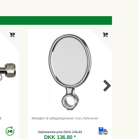
l
Medaljon til udtagningshaner, kort, forkromet
Afløbsrør 
Vejledende pris DKK 145.81
DKK 136.80 *