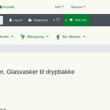
Kontakt
Info
Service
Log ind
Registreren
0
0
DKK 0.00
Andet
Ølbrygning
Bar tilbehør
r, Glasvasker til drypbakke
06.35