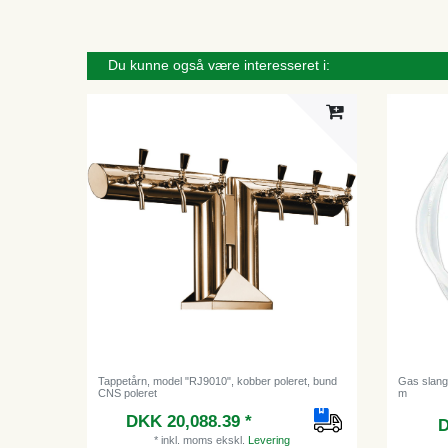
Du kunne også være interesseret i:
Tappetårn, model "RJ9010", kobber poleret, bund
Gas slang
CNS poleret
m
DKK 20,088.39 *
D
*
inkl. moms
ekskl.
Levering