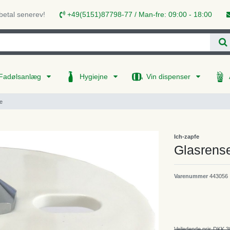
 betal senerev!
+49(5151)87798-77 / Man-fre: 09:00 - 18:00
Fadølsanlæg
Hygiejne
Vin dispenser
e
Ich-zapfe
Glasrense
Varenummer
443056
Vejledende pris DKK 3