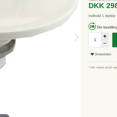
DKK 29
Indhold
1
stykke
Din bestillin
Onskelisten
* Inkl. moms ekskl.
Lev