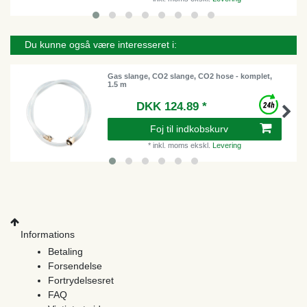
Du kunne også være interesseret i:
Gas slange, CO2 slange, CO2 hose - komplet,
1.5 m
DKK 124.89 *
Foj til indkobskurv
*
inkl. moms
ekskl.
Levering
Informations
Betaling
Forsendelse
Fortrydelsesret
FAQ