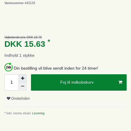
Varenummer
443133
Vejledende pris DKK 18.76
*
DKK 15.63
Indhold
1
stykke
Din bestilling vil blive sendt inden for 24 timer!
Foj til indkobskurv
Onskelisten
* Inkl. moms ekskl.
Levering