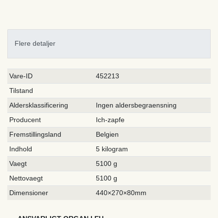
Flere detaljer
Ceres::Template.singleItemTechnicalDataAttribute
Ceres::Template.singleItemTechnicalDataValue
Vare-ID
452213
Tilstand
Aldersklassificering
Ingen aldersbegraensning
Producent
Ich-zapfe
Fremstillingsland
Belgien
Indhold
5 kilogram
Vaegt
5100 g
Nettovaegt
5100 g
Dimensioner
440×270×80mm