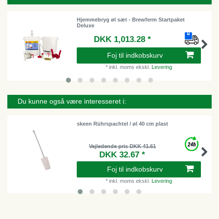
Hjemmebryg øl sæt - Brewferm Startpaket
Deluxe
DKK 1,013.28 *
Foj til indkobskurv
*
inkl. moms
ekskl.
Levering
Du kunne også være interesseret i:
skeen Rührspachtel / øl 40 cm plast
Vejledende pris DKK 41.61
DKK 32.67 *
Foj til indkobskurv
*
inkl. moms
ekskl.
Levering