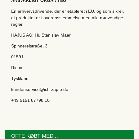
ANSVARLIGT ORGAN I EU
En erhvervsdrivende, der er etableret i EU, og som sikrer,
at produktet er i overensstemmelse med alle nødvendige
regler.
HAJUS AG; Hr. Stanislav Maer
Spinnereistraße
,
3
01591
Riesa
Tyskland
kundenservice@ich-zapfe.de
+49 5151 87798 10
OFTE KØBT MED...