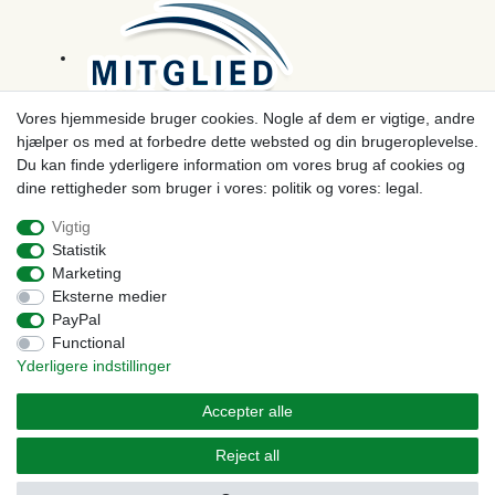
Vores hjemmeside bruger cookies. Nogle af dem er vigtige, andre
hjælper os med at forbedre dette websted og din brugeroplevelse.
Betaling
Du kan finde yderligere information om vores brug af cookies og
dine rettigheder som bruger i vores: politik og vores: legal.
Vigtig
Statistik
Marketing
Eksterne medier
PayPal
Functional
Yderligere indstillinger
© Copyright 2026 | Alle rettigheder forbeholdes. - Prices incl. VAT. 19% VAT Basic prices see
article detail | * Applies to deliveries to the UK!
Accepter alle
Kontakt
Withdraw from contract here
Reject all