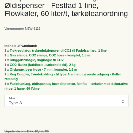
Øldispenser - Festfad 1-line,
Flowkøler, 60 liter/t, tørkøleanordning
Varenummer
NEW-3115
Indhold af varebundt:
1 x
Trykregulator, trykreduktionsventil CO2 til Fadølsanlæg, 1 line
1 x
Gas slange, CO2 slange, CO2 hose - komplet, 1.5 m
1 x
Ringgaffelnøgle, ringnøgle til CO2
1 x
CO2-flaske (kuldioxid, carbondioxid), 2 kg
1 x
Ølslange, beer hose - 7 mm, komplet, 1.5 m
1 x
Keg Coupler, Tøndekobling - til type A armatur, øverste udgang - Keller
rømning
1 x
Fadølsanlæg, øldispenser, beer dispenser, festfad - tørkøler med dekorative
ringe, 1 hane, 60 l/time
KEG
Vejledende pris DKK 10,420.06