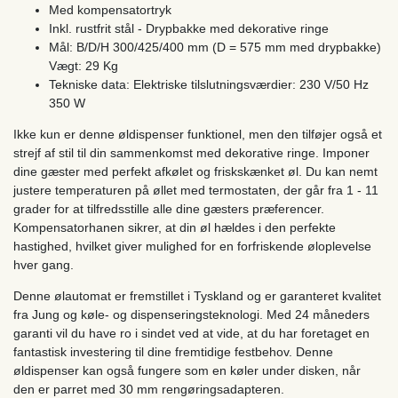
Med kompensatortryk
Inkl. rustfrit stål - Drypbakke med dekorative ringe
Mål: B/D/H 300/425/400 mm (D = 575 mm med drypbakke)
Vægt: 29 Kg
Tekniske data: Elektriske tilslutningsværdier: 230 V/50 Hz
350 W
Ikke kun er denne øldispenser funktionel, men den tilføjer også et
strejf af stil til din sammenkomst med dekorative ringe. Imponer
dine gæster med perfekt afkølet og friskskænket øl. Du kan nemt
justere temperaturen på øllet med termostaten, der går fra 1 - 11
grader for at tilfredsstille alle dine gæsters præferencer.
Kompensatorhanen sikrer, at din øl hældes i den perfekte
hastighed, hvilket giver mulighed for en forfriskende øloplevelse
hver gang.
Denne ølautomat er fremstillet i Tyskland og er garanteret kvalitet
fra Jung og køle- og dispenseringsteknologi. Med 24 måneders
garanti vil du have ro i sindet ved at vide, at du har foretaget en
fantastisk investering til dine fremtidige festbehov. Denne
øldispenser kan også fungere som en køler under disken, når
den er parret med 30 mm rengøringsadapteren.