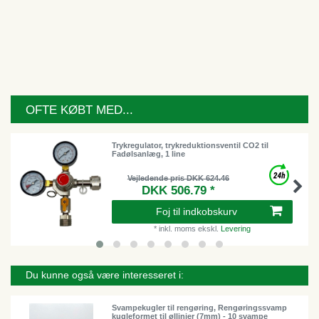
OFTE KØBT MED...
Trykregulator, trykreduktionsventil CO2 til
Fadølsanlæg, 1 line
Vejledende pris DKK 624.46
DKK 506.79 *
Foj til indkobskurv
*
inkl. moms
ekskl.
Levering
Du kunne også være interesseret i:
Svampekugler til rengøring, Rengøringssvamp
kugleformet til øllinjer (7mm) - 10 svampe