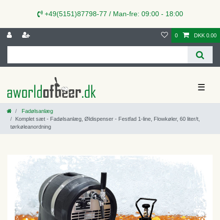
+49(5151)87798-77 / Man-fre: 09:00 - 18:00
0
DKK 0.00
☰
Fadølsanlæg
Komplet sæt - Fadølsanlæg, Øldispenser - Festfad 1-line, Flowkøler, 60 liter/t,
tørkøleanordning