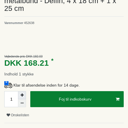
metalbund - Delfin, 4 x 18 cm + 1 x
25 cm
Varenummer
452638
Vejledende pris DKK 192.03
*
DKK 168.21
Indhold
1
stykke
Klar til afsendelse inden for 14 dage.
Foj til indkobskurv
Onskelisten