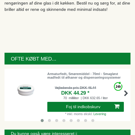
rengøringen af ​​dine glas i dit køkken. Bestil nu og sørg for, at dine
briller altid er rene og skinnende med minimal indsats!
OFTE KØBT MED...
Armaturfedt, Smøremiddel - 70ml - Smagløst
madfedt til ølhaner og dispenseringssystemer
Vejledende pris DKK 46.44
DKK 44.29 *
70
milliliter
| DKK 632.65 / liter
Foj til indkobskurv
*
inkl. moms
ekskl.
Levering
Du kunne også være interesseret i: