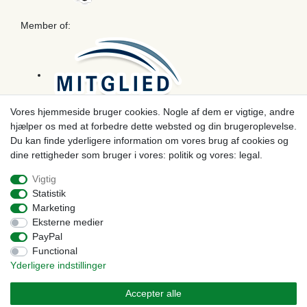
Member of:
Vores hjemmeside bruger cookies. Nogle af dem er vigtige, andre
hjælper os med at forbedre dette websted og din brugeroplevelse.
Betaling
Du kan finde yderligere information om vores brug af cookies og
dine rettigheder som bruger i vores: politik og vores: legal.
Vigtig
Statistik
Marketing
Eksterne medier
PayPal
Functional
Yderligere indstillinger
© Copyright 2026 | Alle rettigheder forbeholdes. - Prices incl. VAT. 19% VAT Basic prices see
article detail | * Applies to deliveries to the UK!
Accepter alle