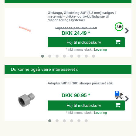
Ølslange, Ølledning 3/8" (6,3 mm) sælges i
metermål - drikke- og trykluftslange til
dispenseringssystemer
Vejledende pris DKK 25.60
DKK 24.49 *
Foj til indkobskurv
*
inkl. moms
ekskl.
Levering
Du kunne også være interesseret i:
Adapter 5/8" til 3/8" slanger påskruet stik
DKK 90.95 *
Foj til indkobskurv
*
inkl. moms
ekskl.
Levering