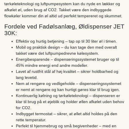
tørkøleteknologi og luftpumpesystem kan du nyde en lækker og
afkølet øl, uden brug af CO2. Takket være den indbyggede
flowkøler kommer din øl altid ud perfekt tempereret og skummet.
Fordele ved Fadølsanlæg, Øldispenser JET
30K:
Effektiv og hurtig betjening – tap op til 30 liter øl i timen.
Mobil og praktisk design – du kan tage den med overalt
takket være det luftpumpedrevne kølesystem.
Energibesparende – dispenseringssystemet bruger op til
45% mindre energi end andre modeller.
Lavet af rustfrit stål af høj kvalitet – sikrer holdbarhed og
lang levetid.
Nem at rengøre og vedligeholde – dispenseringssystemet
er nemt at rengøre og kan hurtigt gøres klar til brug igen.
Kontinuerlig kølning og tørkøleteknologi – dispenseren er
klar til brug på et øjeblik og holder øllen afkølet uden behov
for CO2.
Indbygget termostat – sikrer, at øllet altid holdes på den
rette temperatur.
Perfekt til hjemmebrug og små begivenheder – med en