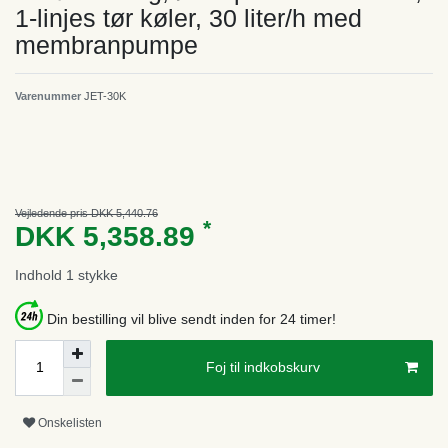
1-linjes tør køler, 30 liter/h med
membranpumpe
Varenummer
JET-30K
Vejledende pris DKK 5,440.76
*
DKK 5,358.89
Indhold
1
stykke
Din bestilling vil blive sendt inden for 24 timer!
Foj til indkobskurv
Onskelisten