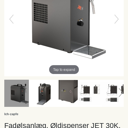
Tap to expand
Ich-zapfe
Fadølsanlæg, Øldispenser JET 30K,