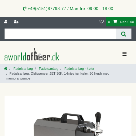
+49(5151)87798-77 / Man-fre: 09:00 - 18:00
0
DKK 0.00
☰
Fadølsanlæg
Fadølsanlæg
Fadølsanlæg - køler
Fadølsanlæg, Øldispenser JET 30K, 1-linjes tør køler, 30 liter/h med
membranpumpe