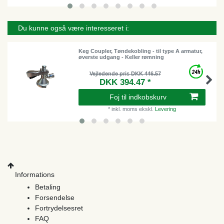
Du kunne også være interesseret i:
Keg Coupler, Tøndekobling - til type A armatur,
øverste udgang - Keller rømning
Vejledende pris DKK 446.57
DKK 394.47 *
Foj til indkobskurv
*
inkl. moms
ekskl.
Levering
Informations
Betaling
Forsendelse
Fortrydelsesret
FAQ