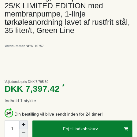
25/K LIMITED EDITION med
membranpumpe, 1-linje
tørkøleanordning lavet af rustfrit stål,
35 liter/t, Green Line
Varenummer
NEW-10757
Vejledende pris DKK 7,795.69
*
DKK 7,397.42
Indhold
1
stykke
Din bestilling vil blive sendt inden for 24 timer!
Foj til indkobskurv