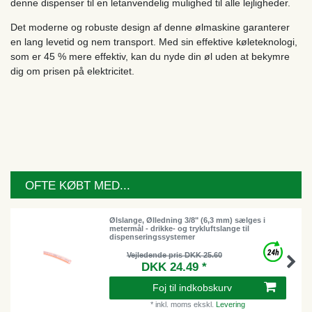
denne dispenser til en letanvendelig mulighed til alle lejligheder.
Det moderne og robuste design af denne ølmaskine garanterer
en lang levetid og nem transport. Med sin effektive køleteknologi,
som er 45 % mere effektiv, kan du nyde din øl uden at bekymre
dig om prisen på elektricitet.
OFTE KØBT MED...
Ølslange, Ølledning 3/8" (6,3 mm) sælges i
metermål - drikke- og trykluftslange til
dispenseringssystemer
Vejledende pris DKK 25.60
DKK 24.49 *
Foj til indkobskurv
*
inkl. moms
ekskl.
Levering