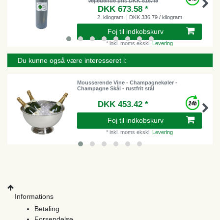
Vejledende pris DKK 816.49
DKK 673.58 *
2
kilogram
| DKK 336.79 / kilogram
Foj til indkobskurv
*
inkl. moms
ekskl.
Levering
Du kunne også være interesseret i:
Mousserende Vine - Champagnekøler -
Champagne Skål - rustfrit stål
DKK 453.42 *
Foj til indkobskurv
*
inkl. moms
ekskl.
Levering
Informations
Betaling
Forsendelse