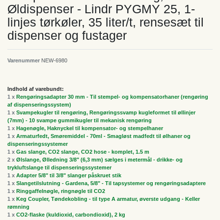
Øldispenser - Lindr PYGMY 25, 1-
linjes tørkøler, 35 liter/t, rensesæt til
dispenser og fustager
Varenummer
NEW-6980
Indhold af varebundt:
1 x
Rengøringsadapter 30 mm - Til stempel- og kompensatorhaner (rengøring
af dispenseringssystem)
1 x
Svampekugler til rengøring, Rengøringssvamp kugleformet til øllinjer
(7mm) - 10 svampe gummikugler til mekanisk rengøring
1 x
Hagenøgle, Haknyckel til kompensator- og stempelhaner
1 x
Armaturfedt, Smøremiddel - 70ml - Smagløst madfedt til ølhaner og
dispenseringssystemer
1 x
Gas slange, CO2 slange, CO2 hose - komplet, 1.5 m
2 x
Ølslange, Ølledning 3/8" (6,3 mm) sælges i metermål - drikke- og
trykluftslange til dispenseringssystemer
1 x
Adapter 5/8" til 3/8" slanger påskruet stik
1 x
Slangetilslutning - Gardena, 5/8" - Til tapsystemer og rengøringsadaptere
1 x
Ringgaffelnøgle, ringnøgle til CO2
1 x
Keg Coupler, Tøndekobling - til type A armatur, øverste udgang - Keller
rømning
1 x
CO2-flaske (kuldioxid, carbondioxid), 2 kg