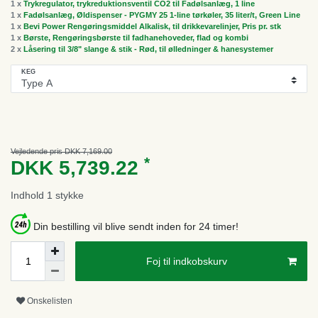
1 x
Trykregulator, trykreduktionsventil CO2 til Fadølsanlæg, 1 line
1 x
Fadølsanlæg, Øldispenser - PYGMY 25 1-line tørkøler, 35 liter/t, Green Line
1 x
Bevi Power Rengøringsmiddel Alkalisk, til drikkevarelinjer, Pris pr. stk
1 x
Børste, Rengøringsbørste til fadhanehoveder, flad og kombi
2 x
Låsering til 3/8" slange & stik - Rød, til ølledninger & hanesystemer
KEG
Vejledende pris DKK 7,169.00
*
DKK 5,739.22
Indhold
1
stykke
Din bestilling vil blive sendt inden for 24 timer!
Foj til indkobskurv
Onskelisten