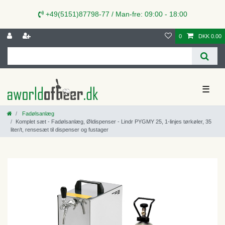
+49(5151)87798-77 / Man-fre: 09:00 - 18:00
0
DKK 0.00
☰
Fadølsanlæg
Komplet sæt - Fadølsanlæg, Øldispenser - Lindr PYGMY 25, 1-linjes tørkøler, 35
liter/t, rensesæt til dispenser og fustager