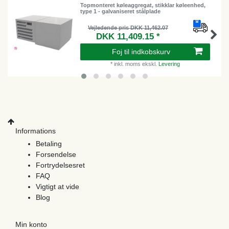
Topmonteret køleaggregat, stikklar køleenhed,
type 1 - galvaniseret stålplade
Vejledende pris DKK 11,462.07
DKK 11,409.15 *
Foj til indkobskurv
*
inkl. moms
ekskl.
Levering
Informations
Betaling
Forsendelse
Fortrydelsesret
FAQ
Vigtigt at vide
Blog
Min konto