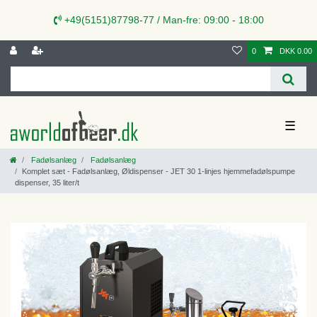
+49(5151)87798-77 / Man-fre: 09:00 - 18:00
0
DKK 0.00
☰
Fadølsanlæg
Fadølsanlæg
Komplet sæt - Fadølsanlæg, Øldispenser - JET 30 1-linjes hjemmefadølspumpe
dispenser, 35 liter/t