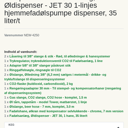
Øldispenser - JET 30 1-linjes
hjemmefadølspumpe dispenser, 35
liter/t
Varenummer
NEW-4250
Indhold af varebundt:
2 x
Låsering til 3/8" slange & stik - Rød, til ølledninger & hanesystemer
1 x
Trykregulator, trykreduktionsventil CO2 til Fadølsanlæg, 1 line
1 x
Adapter 5/8" til 3/8" slanger påskruet stik
1 x
Ringgaffelnøgle, ringnøgle til CO2
2 x
Ølslange, Ølledning 3/8" (6,3 mm) sælges i metermål - drikke- og
trykluftslange til dispenseringssystemer
1 x
CO2-flaske (kuldioxid, carbondioxid), 2 kg
1 x
Rengøringsadapter 30 mm - Til stempel- og kompensatorhaner (rengøring
af dispenseringssystem)
1 x
Gas slange, CO2 slange, CO2 hose - komplet, 1.5 m
1 x
Øl tårn, tappetårn - model Tower, matbørstet, 1 linje
1 x
Ølslange, beer hose - 7 mm, komplet, 3.0 m
1 x
Fadølshane, ølkran med kompensator selvlukkende - chrome, 7 mm version
1 x
Fadølsanlæg, Øldispenser - JET 30, 1 hane, 35 liter/t
KEG