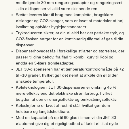
medfølgende 30 mm rengøringsadapter og rengøringssæt
- din øldispenser vil altid være skinnende ren.
Sættet leveres klar til brug med komplette, brugsklare
ølslanger og CO2-slanger, som er lavet af materialer af høj
kvalitet og opfylder hygiejnestandarder.
Trykreduceren sikrer, at din øl altid har det perfekte tryk, og
CO2-flasken sørger for en kontinuerlig tilførsel af gas til din
dispenser.
Dispenserhovedet fås i forskellige stilarter og størrelser, der
passer til dine behov, fra flad til kombi, kurv til Köpi og
endda en 5-liters tromleadapter.
JET 30-dispenseren har et temperaturkontrolområde på +2
til +10 grader, hvilket gør det nemt at afkøle din øl til den
ønskede temperatur.
Køleteknologien i JET 30-dispenseren er omkring 45 %
mere effektiv end det elektriske strømforbrug, hvilket
betyder, at den er energieffektiv og omkostningseffektiv.
Kølesløjferne er lavet af rustfrit stål, hvilket gør dem
holdbare og langtidsholdbare.
Med en kapacitet på op til 60 glas i timen vil din JET 30
ølautomat give dig et rigeligt udbud af kølet øl til at nyde