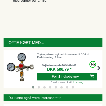
med venner og familie.
OFTE KØBT MED...
Trykregulator, trykreduktionsventil CO2 til
Fadølsanlæg, 1 line
Vejledende pris DKK 624.46
DKK 506.79 *
Foj til indkobskurv
*
inkl. moms
ekskl.
Levering
Du kunne også være interesseret i: