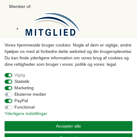
Member of:
Vores hjemmeside bruger cookies. Nogle af dem er vigtige, andre
hjælper os med at forbedre dette websted og din brugeroplevelse.
Betaling
Du kan finde yderligere information om vores brug af cookies og
dine rettigheder som bruger i vores: politik og vores: legal.
Vigtig
Statistik
Marketing
Eksterne medier
PayPal
Functional
Yderligere indstillinger
© Copyright 2026 | Alle rettigheder forbeholdes. - Prices incl. VAT. 19% VAT Basic prices see
article detail | * Applies to deliveries to the UK!
Accepter alle
Kontakt
Withdraw from contract here