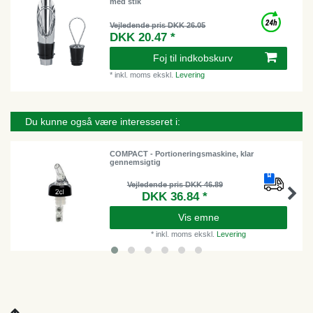
med stik
Vejledende pris DKK 26.05
DKK 20.47 *
Foj til indkobskurv
*
inkl. moms
ekskl.
Levering
Du kunne også være interesseret i:
COMPACT - Portioneringsmaskine, klar
gennemsigtig
Vejledende pris DKK 46.89
DKK 36.84 *
Vis emne
*
inkl. moms
ekskl.
Levering