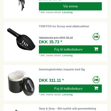
Vis emne
*
inkl. moms
ekskl.
Levering
TOM FOX Ice Scoop med afløbsslidser
Vejledende pris DKK 56.16
DKK 35.73 *
Foj til indkobskurv
*
inkl. moms
ekskl.
Levering
Isterningbeholder, Isspand med låg
DKK 311.11 *
Foj til indkobskurv
*
inkl. moms
ekskl.
Levering
Save & Stop - 304 rustfrit stål gennemføring