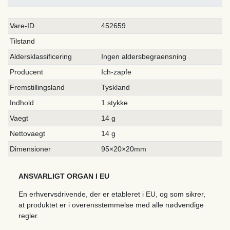
Ceres::Template.singleItemTechnicalDataAttribute
Ceres::Template.singleItemTechnicalDataValue
Vare-ID
452659
Tilstand
Aldersklassificering
Ingen aldersbegraensning
Producent
Ich-zapfe
Fremstillingsland
Tyskland
Indhold
1 stykke
Vaegt
14 g
Nettovaegt
14 g
Dimensioner
95×20×20mm
ANSVARLIGT ORGAN I EU
En erhvervsdrivende, der er etableret i EU, og som sikrer,
at produktet er i overensstemmelse med alle nødvendige
regler.