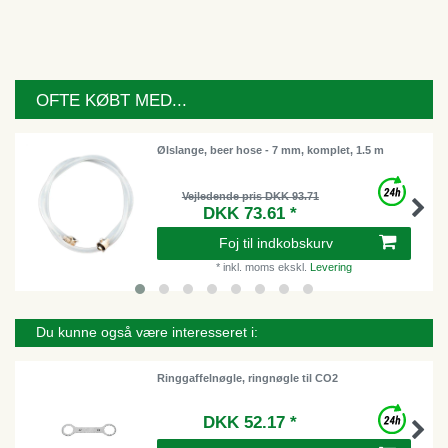
OFTE KØBT MED...
Ølslange, beer hose - 7 mm, komplet, 1.5 m
Vejledende pris DKK 93.71
DKK 73.61 *
Foj til indkobskurv
*
inkl. moms
ekskl.
Levering
Du kunne også være interesseret i:
Ringgaffelnøgle, ringnøgle til CO2
DKK 52.17 *