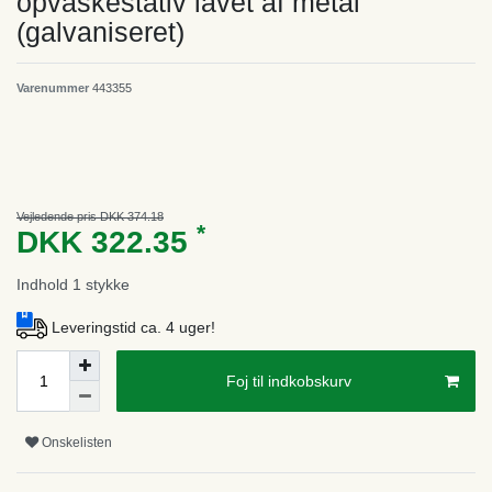
opvaskestativ lavet af metal
(galvaniseret)
Varenummer
443355
Vejledende pris DKK 374.18
*
DKK 322.35
Indhold
1
stykke
Leveringstid ca. 4 uger!
Foj til indkobskurv
Onskelisten