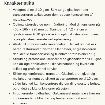
Karakteristika
Velegnet til op til 10 glas: Selv tunge glas kan nemt
transporteres takket være den robuste konstruktion af
metalstativet.
Optimal størrelse og nem håndtering: Med dimensioner på
400 × 165 × 290 mm og åbninger på 7,2 × 7 cm er
glasholderen til 10 glas ikke kun optimal i størrelsen, men
også pladsbesparende ved opbevaring.
Alsidig til professionelle anvendelser: Uanset om det er i
barer, restauranter, bistroer eller caféer, er glasholderen
den ideelle transportløsning til enhver professionel brug.
Stilfuld og professionel service: Med glasholderen til 10 glas
kan du øge effektiviteten i din virksomhed og levere en
stilfuld og professionel service.
Sikker og komfortabel transport: Glasholderen giver dig
mulighed for nemt og sikkert at transportere op til 10 glas,
så du fuldt ud kan koncentrere dig om dine gæsters behov,
og undgå spildte drikkevarer på vejen.
Imponerende holdbarhed: Galvaniseret materiale sikrer en
imponerende holdbarhed og beskyttelse mod rust og
korrosion.