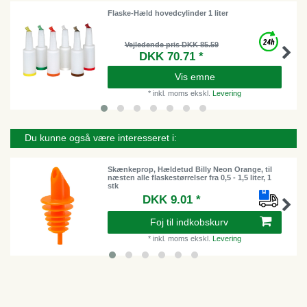
Flaske-Hæld hovedcylinder 1 liter
Vejledende pris DKK 85.59
DKK 70.71 *
Vis emne
*
inkl. moms
ekskl.
Levering
Du kunne også være interesseret i:
Skænkeprop, Hældetud Billy Neon Orange, til
næsten alle flaskestørrelser fra 0,5 - 1,5 liter, 1
stk
DKK 9.01 *
Foj til indkobskurv
*
inkl. moms
ekskl.
Levering