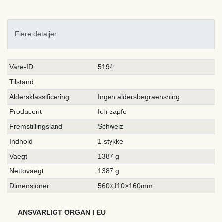
Flere detaljer
Ceres::Template.singleItemTechnicalDataAttribute
Ceres::Template.singleItemTechnicalDataValue
Vare-ID
5194
Tilstand
Aldersklassificering
Ingen aldersbegraensning
Producent
Ich-zapfe
Fremstillingsland
Schweiz
Indhold
1 stykke
Vaegt
1387 g
Nettovaegt
1387 g
Dimensioner
560×110×160mm
ANSVARLIGT ORGAN I EU