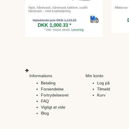
Vask, håndvask, håndvask køkken, rustfri
Afløbsrør t
håndvask - med knæbetjening
Vejledende pris DKK 1,143.23
DKK 1,000.33 *
*
inkl. moms
ekskl.
Levering
Informations
Min konto
Betaling
Log på
Forsendelse
Tilmeld
Fortrydelsesret
Kurv
FAQ
Vigtigt at vide
Blog