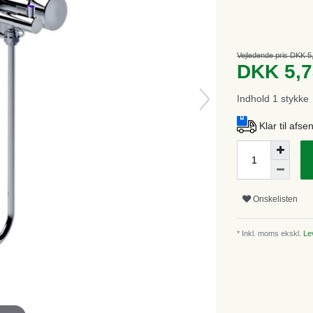
Vejledende pris DKK 5
DKK 5,
Indhold
1
stykke
Klar til afs
Onskelisten
* Inkl. moms ekskl.
Lev