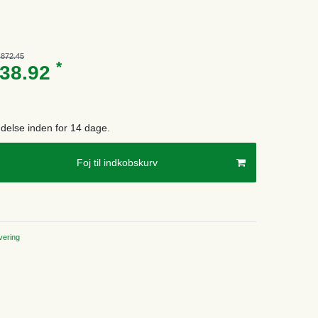
,872.45
*
738.92
endelse inden for 14 dage.
Foj til indkobskurv
ering