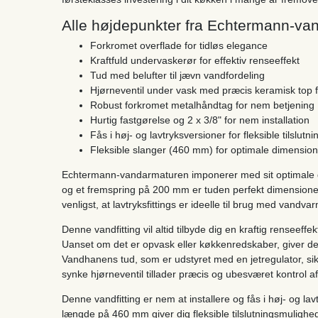
Alle højdepunkter fra Echtermann-van
Forkromet overflade for tidløs elegance
Kraftfuld undervaskerør for effektiv renseeffekt
Tud med belufter til jævn vandfordeling
Hjørneventil under vask med præcis keramisk top
Robust forkromet metalhåndtag for nem betjening
Hurtig fastgørelse og 2 x 3/8" for nem installation
Fås i høj- og lavtryksversioner for fleksible tilslut
Fleksible slanger (460 mm) for optimale dimensione
Echtermann-vandarmaturen imponerer med sit optimale
og et fremspring på 200 mm er tuden perfekt dimensioner
venligst, at lavtryksfittings er ideelle til brug med vandva
Denne vandfitting vil altid tilbyde dig en kraftig renseeff
Uanset om det er opvask eller køkkenredskaber, giver dett
Vandhanens tud, som er udstyret med en jetregulator, si
synke hjørneventil tillader præcis og ubesværet kontrol
Denne vandfitting er nem at installere og fås i høj- og la
længde på 460 mm giver dig fleksible tilslutningsmulighed