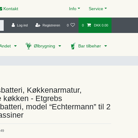
Kontakt
Info
Service
Log ind
Registreren
0
0
DKK 0.00
Andet
Ølbrygning
Bar tilbehør
batteri, Køkkenarmatur,
 køkken - Etgrebs
batteri, model “Echtermann” til 2
assiner
49