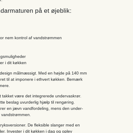
darmaturen på et øjeblik:
 for nem kontrol af vandstrømmen
ningsmuligheder
r i dit køkken
 design målmæssigt. Med en højde på 140 mm
et til at imponere i ethvert køkken. Bemærk
rmere.
ekt takket være det integrerede undervaskrør.
e beslag uvurderlig hjælp til rengøring.
krer en jævn vandfordeling, mens den under-
 af vandstrømmen.
vtryksversioner. De fleksible slanger med en
er. Invester i dit køkken i dag og oplev