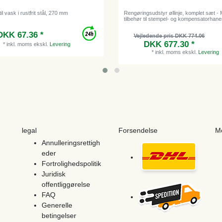
il vask i rustfrit stål, 270 mm
Rengøringsudstyr øllinje, komplet sæt -
tilbehør til stempel- og kompensatorhane
DKK 67.36 *
Vejledende pris DKK 774.06
DKK 677.30 *
*
inkl. moms
ekskl.
Levering
*
inkl. moms
ekskl.
Levering
legal
Forsendelse
M
Annulleringsrettigh
eder
Fortrolighedspolitik
Juridisk
offentliggørelse
FAQ
Generelle
betingelser