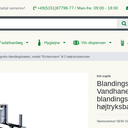
 betal senerev!
+49(5151)87798-77 / Man-fre: 09:00 - 18:00
Fadølsanlæg
Hygiejne
Vin dispenser
rebs blandingsbatteri, model “Echtermann” til 2 højtryksbassiner
Ich-zapfe
Blandings
Vandhane
blandings
højtryksb
Varenummer
NEW-31