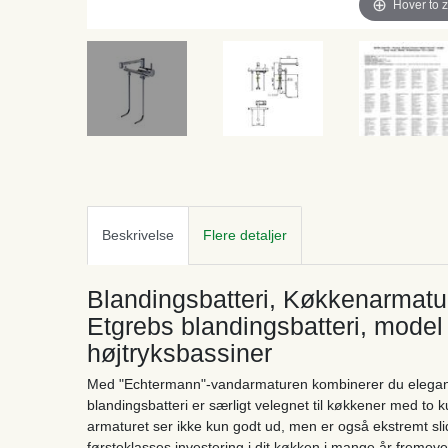
Hover to 
Beskrivelse
Flere detaljer
Blandingsbatteri, Køkkenarmatu
Etgrebs blandingsbatteri, model 
højtryksbassiner
Med "Echtermann"-vandarmaturen kombinerer du elegance 
blandingsbatteri er særligt velegnet til køkkener med t
armaturet ser ikke kun godt ud, men er også ekstremt s
førsteklasses investering i dit køkken i mange år fremove