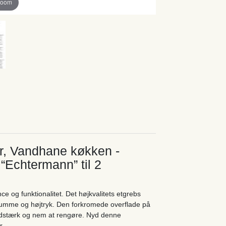
zoom
r, Vandhane køkken -
“Echtermann” til 2
og funktionalitet. Det højkvalitets etgrebs
o kumme og højtryk. Den forkromede overflade på
lidstærk og nem at rengøre. Nyd denne
r.