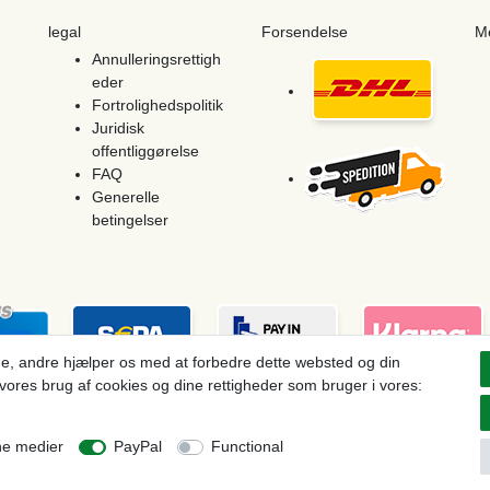
legal
Forsendelse
M
Annulleringsrettigh
eder
Fortrolighedspolitik
Juridisk
offentliggørelse
FAQ
Generelle
betingelser
e, andre hjælper os med at forbedre dette websted og din
vores brug af cookies og dine rettigheder som bruger i vores:
ces see article detail | * Applies to deliveries to the UK!
ne medier
PayPal
Functional
Withdraw