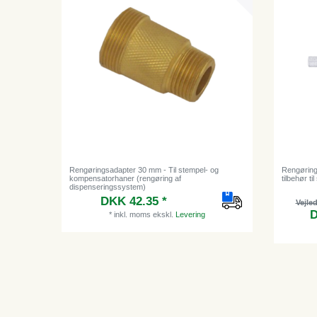
Rengøringsadapter 30 mm - Til stempel- og
Rengøring
kompensatorhaner (rengøring af
tilbehør t
dispenseringssystem)
DKK 42.35 *
Vejle
D
*
inkl. moms
ekskl.
Levering