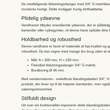
De medfølgende tilslutningsslanger med 3/4" Ü-møtrikker gø
monteres hurtigt. Dette muliggør hurtig idriftsættelse.
Plidelig ydeevne
Vandhanen tilbyder enestående ydeevne, der er pålidelig
bartender eller nybegynder, vil denne hane opfylde dine 
Holdbarhed og robusthed
Denne vandhane er lavet af materiale af høj kvalitet og
robusthed. Du kan regne med mange års brug uden at sk
Mål: A = 300 mm; H = 230 mm;
Fleksibel tilslutningsslanger 3/4" Ü-møtrik;
Bordboring Ø 46 mm.
Med vandarmaturen - enkelthuls blandingsbatteri 3/4", H 
produkt, der lever op til de højeste standarder, men også 
cateringvirksomhed.
Stilfuldt design
Ud over sin funktionalitet imponerer dette blandingsbatter