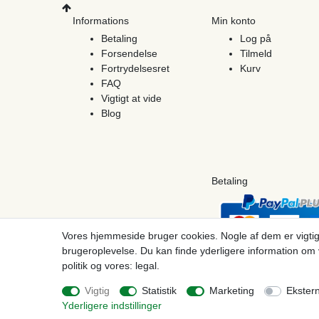
Informations
Min konto
Betaling
Log på
Forsendelse
Tilmeld
Fortrydelsesret
Kurv
FAQ
Vigtigt at vide
Blog
Betaling
Vores hjemmeside bruger cookies. Nogle af dem er vigtig
brugeroplevelse. Du kan finde yderligere information om 
politik og vores: legal.
© Copyright 2026 | Alle rettigheder forbeholdes. - Prices incl. VAT. 19% VAT Basic pri
Vigtig
Statistik
Marketing
Ekster
Yderligere indstillinger