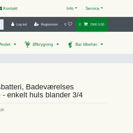
Kontakt
Info
Service
Log ind
Registreren
0
0
DKK 0.00
Andet
Ølbrygning
Bar tilbehør
batteri, Badeværelses
- enkelt huls blander 3/4
20