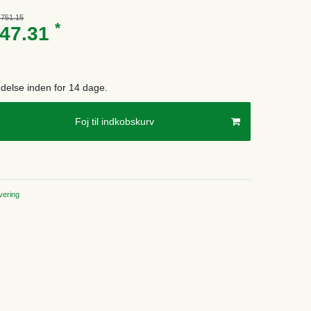
,751.15
*
947.31
endelse inden for 14 dage.
Foj til indkobskurv
ering