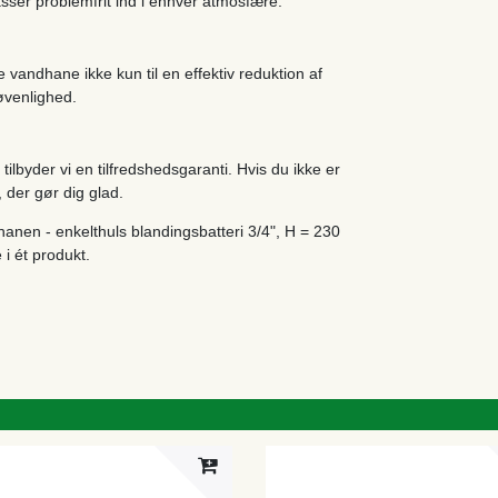
asser problemfrit ind i enhver atmosfære.
andhane ikke kun til en effektiv reduktion af
øvenlighed.
 tilbyder vi en tilfredshedsgaranti. Hvis du ikke er
g, der gør dig glad.
dhanen - enkelthuls blandingsbatteri 3/4", H = 230
i ét produkt.