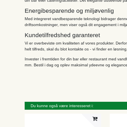
din bar eller cateringfaciliteter. Det elegante udseende p
Energibesparende og miljøvenlig
Med integreret vandbesparende teknologi bidrager denne v
driftsomkostninger, men viser også dit engagement i milj
Kundetilfredshed garanteret
Vi er overbeviste om kvaliteten af ​​vores produkter. Derfor
helt tilfreds, skal du blot kontakte os - vi finder en løsnin
Invester i fremtiden for din bar eller restaurant med van
mm. Bestil i dag og oplev maksimal ydeevne og elegance 
Du kunne også være interesseret i: