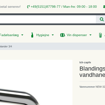
 betal senerev!
+49(5151)87798-77 / Man-fre: 09:00 - 18:00
Fadølsanlæg
Hygiejne
Vin dispenser
blander 3/4
Ich-zapfe
Blandings
vandhane 
Varenummer
NEW-32