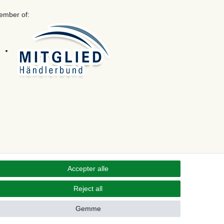
ember of:
Accepter alle
Reject all
Kontakt
 from contract here
Gemme