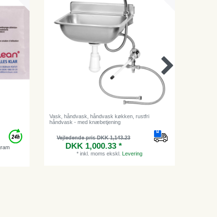
l
Vask, håndvask, håndvask køkken, rustfri
Vandfilt
håndvask - med knæbetjening
kolde dri
Vejledende pris DKK 1,143.23
DKK 1,000.33 *
gram
*
inkl. moms
ekskl.
Levering