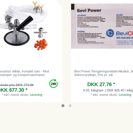
sudstyr øllinje, komplet sæt - Med
Bevi Power Rengøringsmiddel Alkalisk, ti
il stempel- og kompensatorhaner
drikkevarelinjer, Pris pr. stk
DKK 27.76 *
dende pris DKK 774.06
KK 677.30 *
0.03
kilogram
| DKK 925.40 / kilo
*
inkl. moms
ekskl.
Levering
*
inkl. moms
ekskl.
Levering