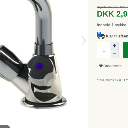
Vejledende pris DKK 3
DKK 2,
Indhold
1
stykke
Klar til afs
Onskelisten
* Inkl. moms ekskl.
Lev