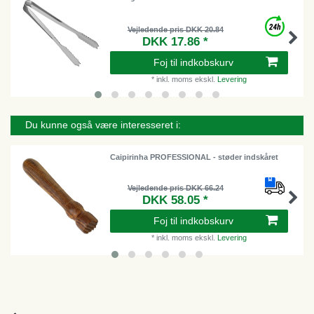
Vejledende pris DKK 20.84
DKK 17.86 *
Foj til indkobskurv
*
inkl. moms
ekskl.
Levering
Du kunne også være interesseret i:
Caipirinha PROFESSIONAL - støder indskåret
Vejledende pris DKK 66.24
DKK 58.05 *
Foj til indkobskurv
*
inkl. moms
ekskl.
Levering