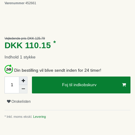
Varenummer
452661
Vejledende pris DKK 125.79
*
DKK 110.15
Indhold
1
stykke
Din bestilling vil blive sendt inden for 24 timer!
Foj til indkobskurv
Onskelisten
* Inkl. moms ekskl.
Levering