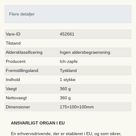
Flere detaljer
Ceres::Template.singleItemTechnicalDataAttribute
Ceres::Template.singleItemTechnicalDataValue
Vare-ID
452661
Tilstand
Aldersklassificering
Ingen aldersbegraensning
Producent
Ich-zapfe
Fremstillingsland
Tyskland
Indhold
1 stykke
Vaegt
360 g
Nettovaegt
360 g
Dimensioner
175×100×100mm
ANSVARLIGT ORGAN I EU
En erhvervsdrivende, der er etableret i EU, og som sikrer,