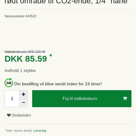
rødt område til CO2-ende, 1/4" hane
Varenummer
443522
Vejledende pris DKK 103.46
*
DKK 85.59
Indhold
1
stykke
Din bestilling vil blive sendt inden for 24 timer!
Foj til indkobskurv
Onskelisten
* Inkl. moms ekskl.
Levering