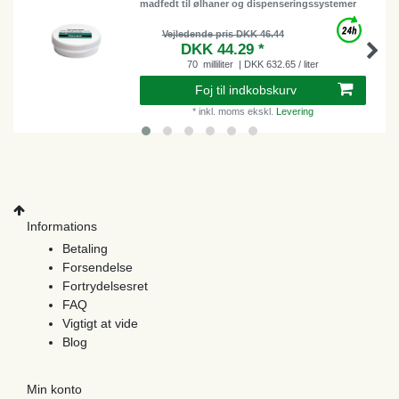
madfedt til ølhaner og dispenseringssystemer
Vejledende pris DKK 46.44
DKK 44.29 *
70
milliliter
| DKK 632.65 / liter
Foj til indkobskurv
*
inkl. moms
ekskl.
Levering
Informations
Betaling
Forsendelse
Fortrydelsesret
FAQ
Vigtigt at vide
Blog
Min konto