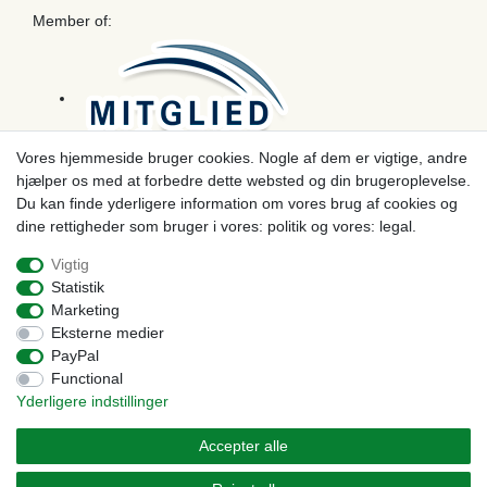
Member of:
Vores hjemmeside bruger cookies. Nogle af dem er vigtige, andre
hjælper os med at forbedre dette websted og din brugeroplevelse.
Betaling
Du kan finde yderligere information om vores brug af cookies og
dine rettigheder som bruger i vores: politik og vores: legal.
Vigtig
Statistik
Marketing
Eksterne medier
PayPal
Functional
Yderligere indstillinger
© Copyright 2026 | Alle rettigheder forbeholdes. - Prices incl. VAT. 19% VAT Basic prices see
article detail | * Applies to deliveries to the UK!
Accepter alle
Kontakt
Withdraw from contract here