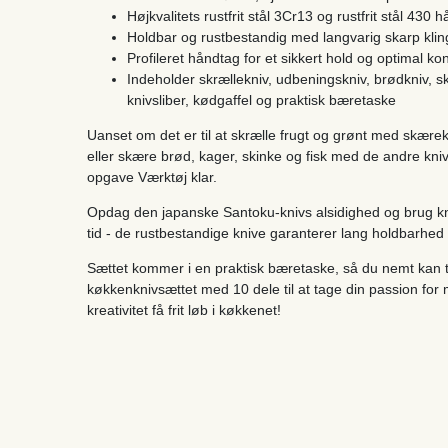
Højkvalitets rustfrit stål 3Cr13 og rustfrit stål 4
Holdbar og rustbestandig med langvarig skarp klin
Profileret håndtag for et sikkert hold og optimal kon
Indeholder skrællekniv, udbeningskniv, brødkniv, sk
knivsliber, kødgaffel og praktisk bæretaske
Uanset om det er til at skrælle frugt og grønt med skær
eller skære brød, kager, skinke og fisk med de andre kniv
opgave Værktøj klar.
Opdag den japanske Santoku-knivs alsidighed og brug knivs
tid - de rustbestandige knive garanterer lang holdbarhe
Sættet kommer i en praktisk bæretaske, så du nemt kan tr
køkkenknivsættet med 10 dele til at tage din passion for 
kreativitet få frit løb i køkkenet!