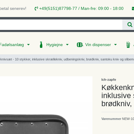
 betal senerev!
+49(5151)87798-77 / Man-fre: 09:00 - 18:00
Fadølsanlæg
Hygiejne
Vin dispenser
knivsæt - 10 stykker, inklusive skrællekniv, udbeningskniv, brødkniv, santoku kniv og slibe
Ich-zapfe
Køkkenkni
inklusive
brødkniv,
Varenummer
NEW-10