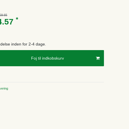
59.65
*
4.57
endelse inden for 2-4 dage.
Foj til indkobskurv
ering