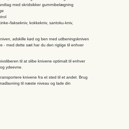
30 håndtag med skridsikker gummibelægning
ge
trol
inke-/laksekniv, kokkekniv, santoku-kniv,
ekniven, adskille kød og ben med udbeningskniven
e - med dette sæt har du den rigtige til enhver
liberen til at slibe knivene optimalt til enhver
d og ydeevne.
ansportere knivene fra et sted til et andet. Brug
madlavning til næste niveau og lade din