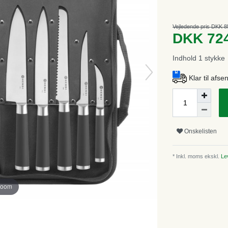
Vejledende pris DKK 8
DKK 72
Indhold
1
stykke
Klar til afs
Onskelisten
* Inkl. moms ekskl.
Lev
zoom