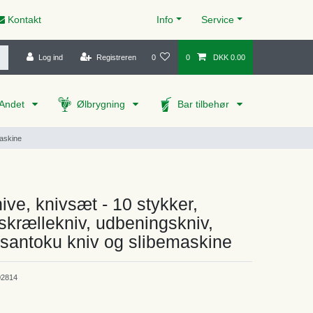
Kontakt
Info
Service
Log ind
Registreren
0
0
DKK 0.00
Andet
Ølbrygning
Bar tilbehør
maskine
ve, knivsæt - 10 stykker,
 skrællekniv, udbeningskniv,
 santoku kniv og slibemaskine
2814