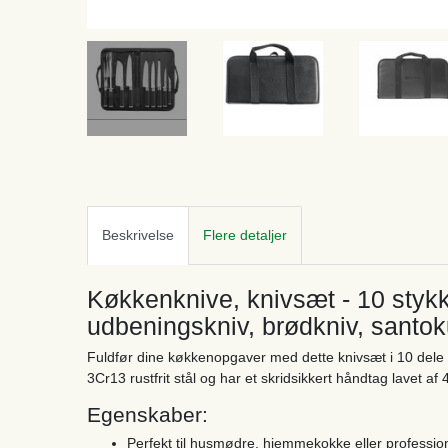
Beskrivelse
Flere detaljer
Køkkenknive, knivsæt - 10 stykke
udbeningskniv, brødkniv, santok
Fuldfør dine køkkenopgaver med dette knivsæt i 10 dele af 
3Cr13 rustfrit stål og har et skridsikkert håndtag lavet af 
Egenskaber:
Perfekt til husmødre, hjemmekokke eller professione