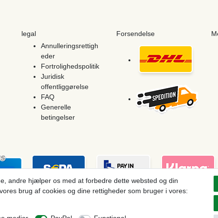
legal
Forsendelse
M
Annulleringsrettigh
eder
Fortrolighedspolitik
Juridisk
offentliggørelse
FAQ
Generelle
betingelser
e, andre hjælper os med at forbedre dette websted og din
vores brug af cookies og dine rettigheder som bruger i vores:
ces see article detail | * Applies to deliveries to the UK!