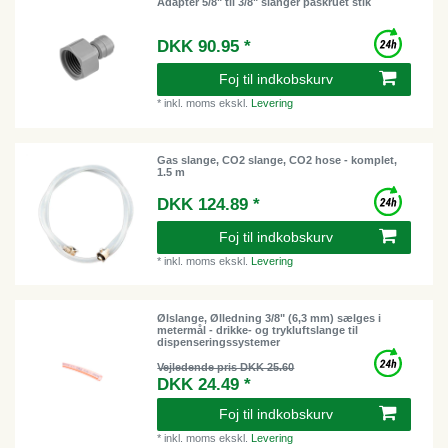
Adapter 5/8" til 3/8" slanger påskruet stik
DKK 90.95 *
Foj til indkobskurv
*
inkl. moms
ekskl.
Levering
Gas slange, CO2 slange, CO2 hose - komplet,
1.5 m
DKK 124.89 *
Foj til indkobskurv
*
inkl. moms
ekskl.
Levering
Ølslange, Ølledning 3/8" (6,3 mm) sælges i
metermål - drikke- og trykluftslange til
dispenseringssystemer
Vejledende pris DKK 25.60
DKK 24.49 *
Foj til indkobskurv
*
inkl. moms
ekskl.
Levering