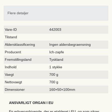
Flere detaljer
Ceres::Template.singleItemTechnicalDataAttribute
Ceres::Template.singleItemTechnicalDataValue
Vare-ID
442003
Tilstand
Aldersklassificering
Ingen aldersbegraensning
Producent
Ich-zapfe
Fremstillingsland
Tyskland
Indhold
1 stykke
Vaegt
700 g
Nettovaegt
700 g
Dimensioner
160×50×100mm
ANSVARLIGT ORGAN I EU
En erhvervsdrivende, der er etableret i EU, og som sikrer,