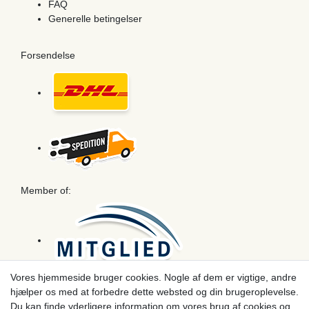
FAQ
Generelle betingelser
Forsendelse
Member of:
Vores hjemmeside bruger cookies. Nogle af dem er vigtige, andre
hjælper os med at forbedre dette websted og din brugeroplevelse.
Betaling
Du kan finde yderligere information om vores brug af cookies og