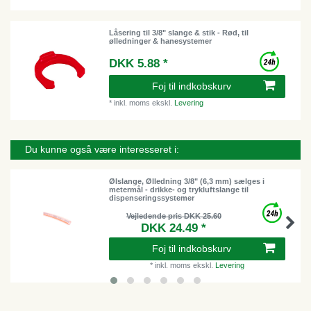
Låsering til 3/8" slange & stik - Rød, til
ølledninger & hanesystemer
DKK 5.88 *
Foj til indkobskurv
*
inkl. moms
ekskl.
Levering
Du kunne også være interesseret i:
Ølslange, Ølledning 3/8" (6,3 mm) sælges i
metermål - drikke- og trykluftslange til
dispenseringssystemer
Vejledende pris DKK 25.60
DKK 24.49 *
Foj til indkobskurv
*
inkl. moms
ekskl.
Levering