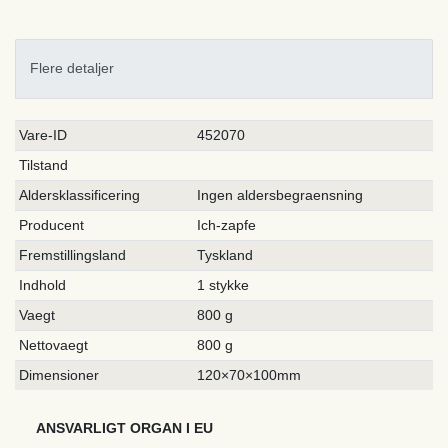
Flere detaljer
Ceres::Template.singleItemTechnicalDataAttribute
Ceres::Template.singleItemTechnicalDataValue
Vare-ID
452070
Tilstand
Aldersklassificering
Ingen aldersbegraensning
Producent
Ich-zapfe
Fremstillingsland
Tyskland
Indhold
1 stykke
Vaegt
800 g
Nettovaegt
800 g
Dimensioner
120×70×100mm
ANSVARLIGT ORGAN I EU