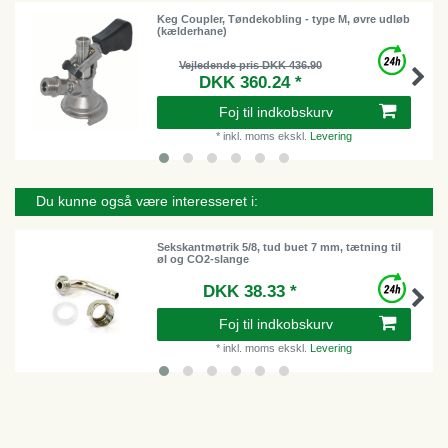
Keg Coupler, Tøndekobling - type M, øvre udløb
(kælderhane)
Vejledende pris DKK 436.90
DKK 360.24 *
Foj til indkobskurv
*
inkl. moms
ekskl.
Levering
Du kunne også være interesseret i:
Sekskantmøtrik 5/8, tud buet 7 mm, tætning til
øl og CO2-slange
DKK 38.33 *
Foj til indkobskurv
*
inkl. moms
ekskl.
Levering