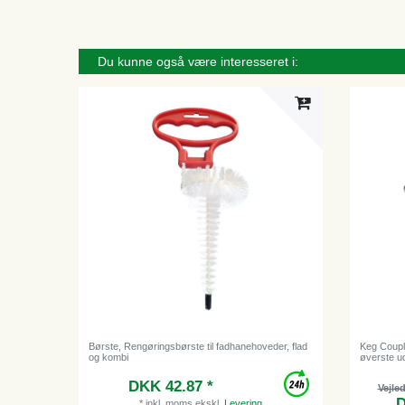
Du kunne også være interesseret i:
Børste, Rengøringsbørste til fadhanehoveder, flad
Keg Couple
og kombi
øverste u
DKK 42.87 *
Vejle
D
*
inkl. moms
ekskl.
Levering