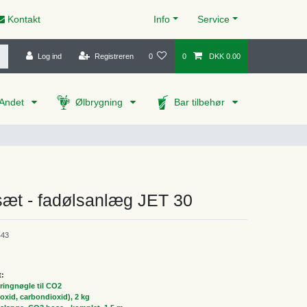
Kontakt
Info
Service
Log ind
Registreren
0
0
DKK 0.00
Andet
Ølbrygning
Bar tilbehør
sæt - fadølsanlæg JET 30
43
t:
ringnøgle til CO2
oxid, carbondioxid), 2 kg