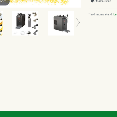
zoom
Onskelisten
* Inkl. moms ekskl.
Lev