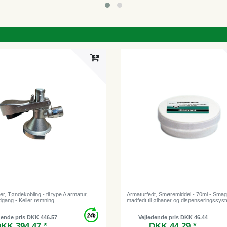
r, Tøndekobling - til type A armatur,
Armaturfedt, Smøremiddel - 70ml - Smag
dgang - Keller rømning
madfedt til ølhaner og dispenseringssys
dende pris DKK 446.57
Vejledende pris DKK 46.44
KK 394.47 *
DKK 44.29 *