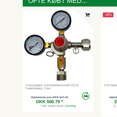
OFTE KØBT MED...
-18%
Trykregulator, trykreduktionsventil CO2 til
CO2-flaske
Fadølsanlæg, 1 line
Vejledende pris DKK 624.46
Vejle
DKK 506.79 *
D
*
inkl. moms
ekskl.
Levering
2