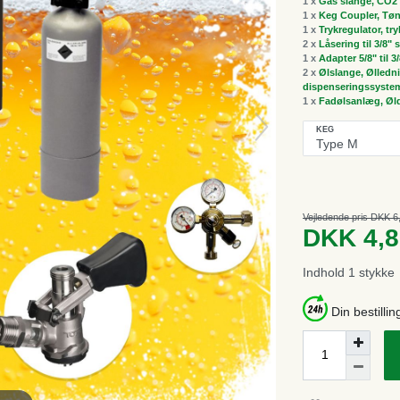
1 x
Gas slange, CO2 
1 x
Keg Coupler, Tøn
1 x
Trykregulator, tr
2 x
Låsering til 3/8"
1 x
Adapter 5/8" til 3
2 x
Ølslange, Ølledni
dispenseringssyste
1 x
Fadølsanlæg, Øldi
KEG
Vejledende pris DKK 6
DKK 4,
Indhold
1
stykke
Din bestillin