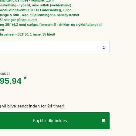
slange, CO2 hose - komplet, 1.5 m
dekobling - type M, øvre udløb (kælderhane)
ykreduktionsventil CO2 til Fadølsanlæg, 1 line
 slange & stik - Rød, til ølledninger & hanesystemer
/8" slanger påskruet stik
ng 3/8" (6,3 mm) sælges i metermål - drikke- og trykluftslange til
mer
spenser - JET 30, 1 hane, 35 liter/t
,095.74
*
895.94
g vil blive sendt inden for 24 timer!
Foj til indkobskurv