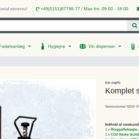
 betal senerev!
+49(5151)87798-77 / Man-fre: 09:00 - 18:00
Fadølsanlæg
Hygiejne
Vin dispenser
Ich-zapfe
Komplet 
Varenummer
NEW-74
Indhold af varebund
1 x
Ringgaffelnøgle, 
1 x
CO2-flaske (kuldi