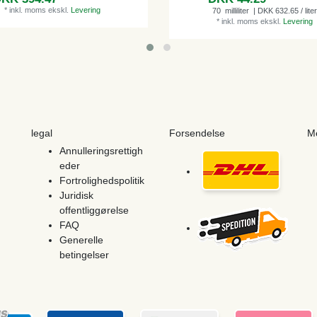
*
inkl. moms
ekskl.
Levering
70
milliliter
| DKK 632.65 / liter
*
inkl. moms
ekskl.
Levering
legal
Forsendelse
M
Annulleringsrettigh
eder
Fortrolighedspolitik
Juridisk
offentliggørelse
FAQ
Generelle
betingelser