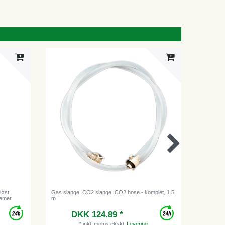
løst
Gas slange, CO2 slange, CO2 hose - komplet, 1.5
Trykregul
temer
m
Fadølsanl
DKK 124.89 *
Vejl
*
inkl. moms
ekskl.
Levering