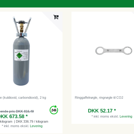
 (kuldioxid, carbondioxid), 2 kg
Ringgaffelnøgle, ringnøgle til CO2
DKK 52.17 *
dende pris DKK 816.49
KK 673.58 *
*
inkl. moms
ekskl.
Levering
kilogram
| DKK 336.79 / kilogram
*
inkl. moms
ekskl.
Levering