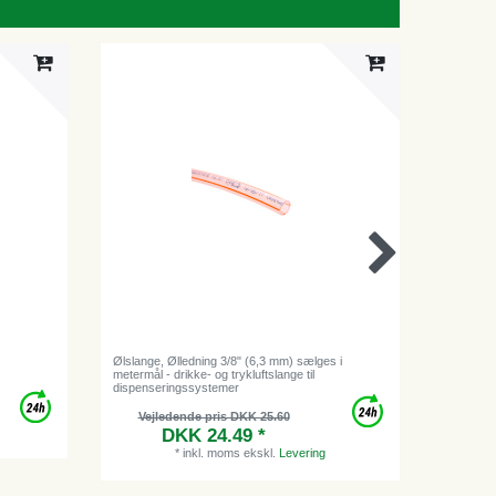
Ølslange, Ølledning 3/8" (6,3 mm) sælges i
Låsering t
metermål - drikke- og trykluftslange til
& hanesy
dispenseringssystemer
Vejledende pris DKK 25.60
DKK 24.49 *
*
inkl. moms
ekskl.
Levering