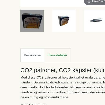
Hover to 
Beskrivelse
Flere detaljer
CO2 patroner, CO2 kapsler (kuld
Med disse CO2-patroner af højeste kvalitet er du garanter
hånden. De små kuldioxidkapsler er alsidige og kompatib
dem ideelle til alt fra fadølsanlæg til hjemmelavede so
uundværlig ledsager for enhver drinkentusiast, der ønsker
på en hurtig og problemfri måde.