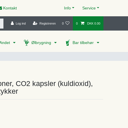
Kontakt
Info
Service
Log ind
Registreren
0
0
DKK 0.00
Andet
Ølbrygning
Bar tilbehør
ner, CO2 kapsler (kuldioxid),
tykker