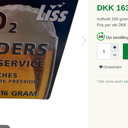
DKK 16
Indhold
160
gra
Pris per stk
DKK 1
Din bestillin
Onskelisten
* Inkl. moms ekskl.
Lev