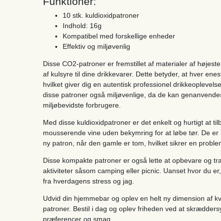
Funktioner:
10 stk. kuldioxidpatroner
Indhold: 16g
Kompatibel med forskellige enheder
Effektiv og miljøvenlig
Disse CO2-patroner er fremstillet af materialer af højeste 
af kulsyre til dine drikkevarer. Dette betyder, at hver ene
hvilket giver dig en autentisk professionel drikkeoplevelse
disse patroner også miljøvenlige, da de kan genanvendes, 
miljøbevidste forbrugere.
Med disse kuldioxidpatroner er det enkelt og hurtigt at ti
mousserende vine uden bekymring for at løbe tør. De er 
ny patron, når den gamle er tom, hvilket sikrer en proble
Disse kompakte patroner er også lette at opbevare og tra
aktiviteter såsom camping eller picnic. Uanset hvor du er
fra hverdagens stress og jag.
Udvid din hjemmebar og oplev en helt ny dimension af kva
patroner. Bestil i dag og oplev friheden ved at skrædders
præferencer og smag.