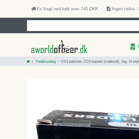
Fri fragt ved køb over 745 DKK
Ingen risiko -
Fadølsanlæg
CO2 patroner, CO2 kapsler (kuldioxid), 16g, 10 sty