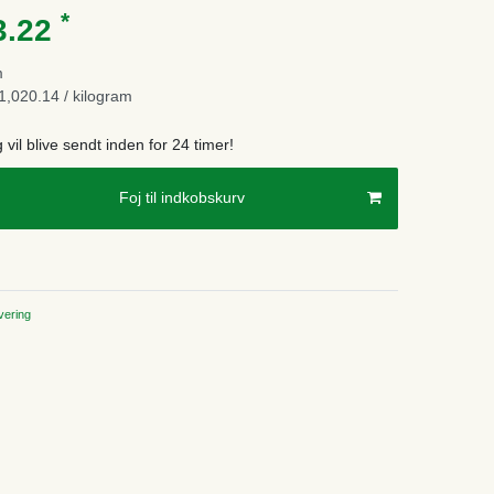
*
3.22
m
,020.14 / kilogram
g vil blive sendt inden for 24 timer!
Foj til indkobskurv
ering