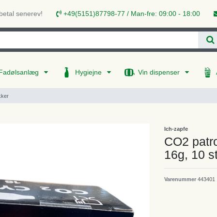
 betal senerev!
+49(5151)87798-77 / Man-fre: 09:00 - 18:00
Fadølsanlæg
Hygiejne
Vin dispenser
kker
Ich-zapfe
CO2 patro
16g, 10 s
Varenummer
443401