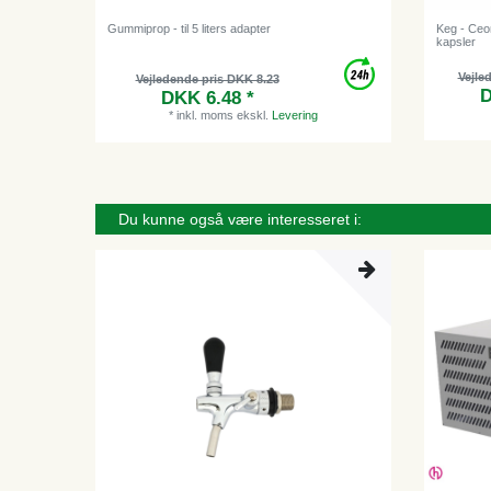
Gummiprop - til 5 liters adapter
Keg - Ceoma
kapsler
Vejle
Vejledende pris DKK 8.23
D
DKK 6.48 *
*
inkl. moms
ekskl.
Levering
Du kunne også være interesseret i: