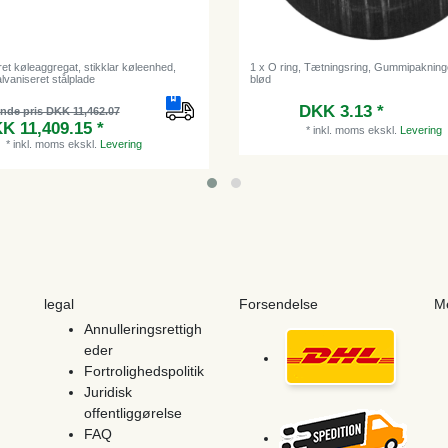
et køleaggregat, stikklar køleenhed,
1 x O ring, Tætningsring, Gummipakninge
alvaniseret stålplade
blød
DKK 3.13 *
ende pris DKK 11,462.07
K 11,409.15 *
*
inkl. moms
ekskl.
Levering
*
inkl. moms
ekskl.
Levering
legal
Forsendelse
M
Annulleringsrettigh
eder
Fortrolighedspolitik
Juridisk
offentliggørelse
FAQ