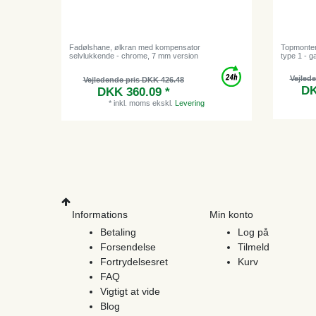
Fadølshane, ølkran med kompensator
Topmonter
selvlukkende - chrome, 7 mm version
type 1 - g
Vejled
Vejledende pris DKK 426.48
DK
DKK 360.09 *
*
inkl. moms
ekskl.
Levering
Informations
Min konto
Betaling
Log på
Forsendelse
Tilmeld
Fortrydelsesret
Kurv
FAQ
Vigtigt at vide
Blog