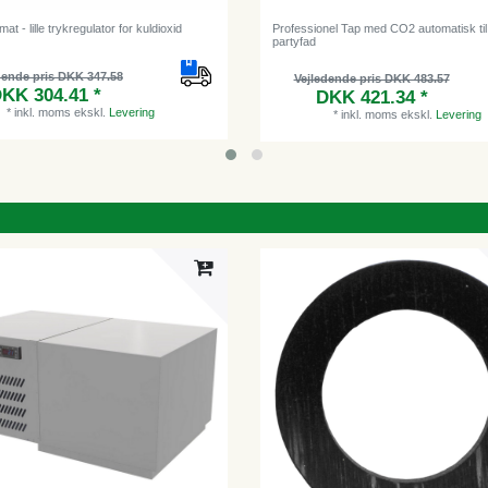
t - lille trykregulator for kuldioxid
Professionel Tap med CO2 automatisk til 5
partyfad
dende pris DKK 347.58
Vejledende pris DKK 483.57
KK 304.41 *
DKK 421.34 *
*
inkl. moms
ekskl.
Levering
*
inkl. moms
ekskl.
Levering