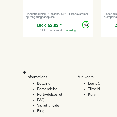
Slangetilslutning - Gardena, 5/8" - Til tapsystemer
Hagenøgle
og rengøringsadaptere
stempelha
DKK 52.03 *
D
*
inkl. moms
ekskl.
Levering
Informations
Min konto
Betaling
Log på
Forsendelse
Tilmeld
Fortrydelsesret
Kurv
FAQ
Vigtigt at vide
Blog