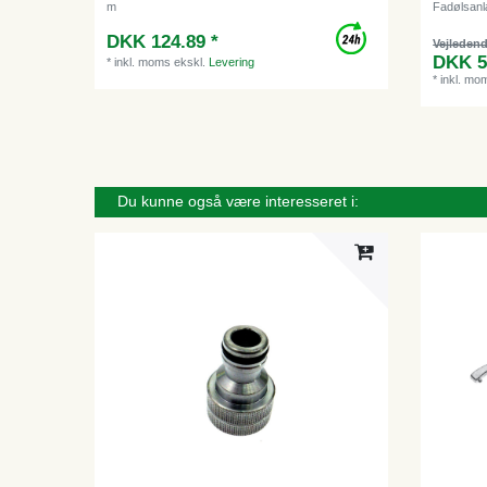
m
Fadølsanl
DKK 124.89 *
Vejledend
DKK 5
*
inkl. moms
ekskl.
Levering
*
inkl. mo
Du kunne også være interesseret i: