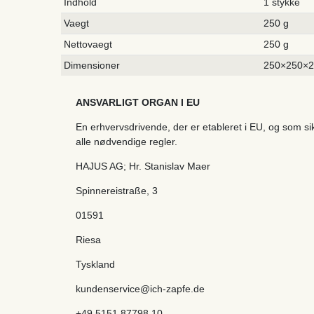
Indhold
1 stykke
Vaegt
250 g
Nettovaegt
250 g
Dimensioner
250×250×
ANSVARLIGT ORGAN I EU
En erhvervsdrivende, der er etableret i EU, og som s
alle nødvendige regler.
HAJUS AG; Hr. Stanislav Maer
Spinnereistraße
,
3
01591
Riesa
Tyskland
kundenservice@ich-zapfe.de
+49 5151 87798 10