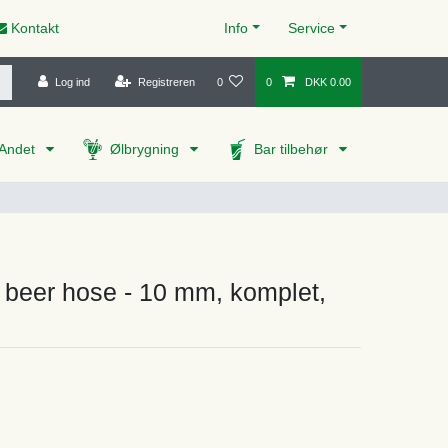
Kontakt
Info
Service
Log ind
Registreren
0
0
DKK 0.00
Andet
Ølbrygning
Bar tilbehør
 beer hose - 10 mm, komplet,