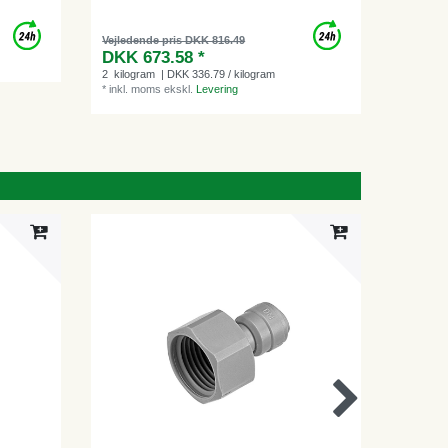
Vejledende pris DKK 816.49
DKK 673.58 *
2
kilogram
| DKK 336.79 / kilogram
*
inkl. moms
ekskl.
Levering