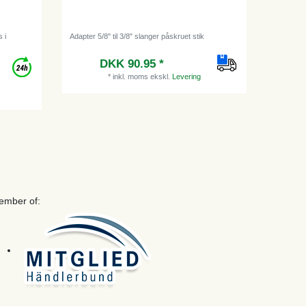
 i
Adapter 5/8" til 3/8" slanger påskruet stik
Børste, R
og kombi
DKK 90.95 *
*
inkl. moms
ekskl.
Levering
ember of: