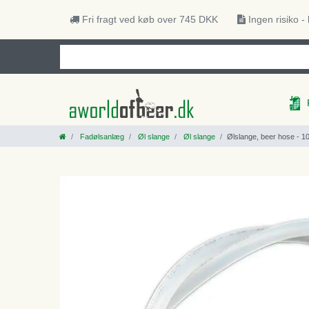
Fri fragt ved køb over 745 DKK
Ingen risiko -
Fadølsanlæg
Øl slange
Øl slange
Ølslange, beer hose - 1