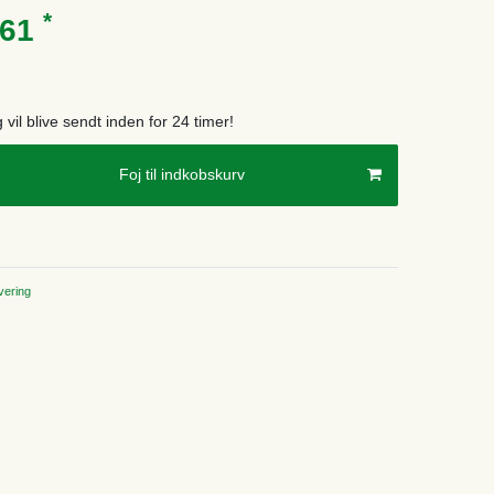
*
.61
g vil blive sendt inden for 24 timer!
Foj til indkobskurv
ering