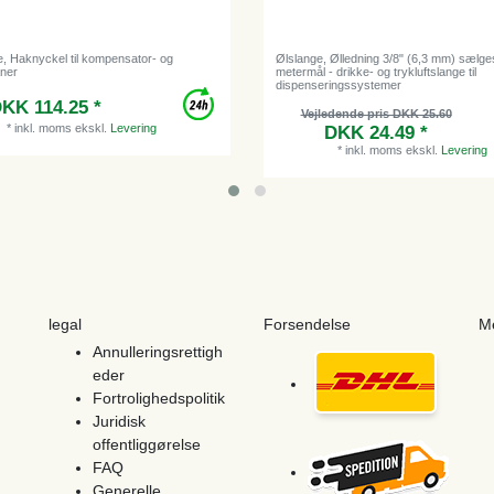
, Haknyckel til kompensator- og
Ølslange, Ølledning 3/8" (6,3 mm) sælges
ner
metermål - drikke- og trykluftslange til
dispenseringssystemer
KK 114.25 *
Vejledende pris DKK 25.60
*
inkl. moms
ekskl.
Levering
DKK 24.49 *
*
inkl. moms
ekskl.
Levering
legal
Forsendelse
M
Annulleringsrettigh
eder
Fortrolighedspolitik
Juridisk
offentliggørelse
FAQ
Generelle