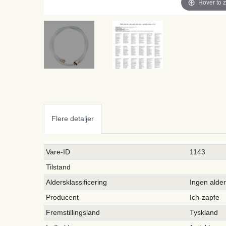
Hover to 
Flere detaljer
Ceres::Template.singleItemTechnicalDataAttribute
Ceres::Template.singleItemTechnicalDataValue
Vare-ID
1143
Tilstand
Aldersklassificering
Ingen alde
Producent
Ich-zapfe
Fremstillingsland
Tyskland