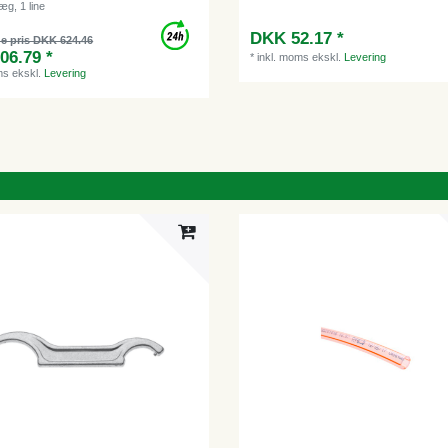
æg, 1 line
DKK 52.17 *
e pris DKK 624.46
06.79 *
*
inkl. moms
ekskl.
Levering
ms
ekskl.
Levering