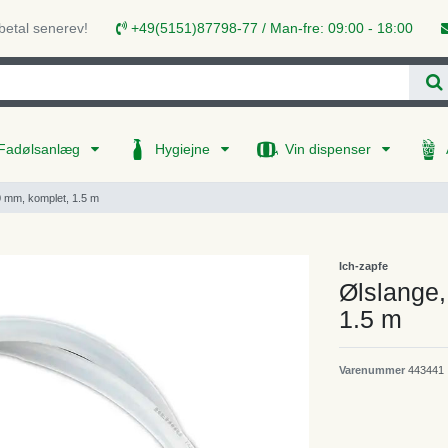
 betal senerev!
+49(5151)87798-77 / Man-fre: 09:00 - 18:00
Fadølsanlæg
Hygiejne
Vin dispenser
0 mm, komplet, 1.5 m
Ich-zapfe
Ølslange,
1.5 m
Varenummer
443441