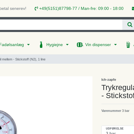
 betal senerev!
+49(5151)87798-77 / Man-fre: 09:00 - 18:00
Fadølsanlæg
Hygiejne
Vin dispenser
 mellem - Stickstoff (N2), 1 line
Ich-zapfe
Trykregul
- Sticksto
Varenummer
3 bar
UDFØRELSE