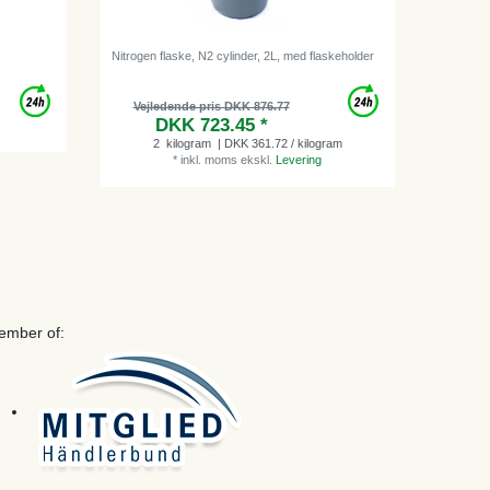
Nitrogen flaske, N2 cylinder, 2L, med flaskeholder
Keg Coupl
Closure,
Vejledende pris DKK 876.77
Vejl
DKK 723.45 *
2
kilogram
| DKK 361.72 / kilogram
*
inkl. moms
ekskl.
Levering
ember of: