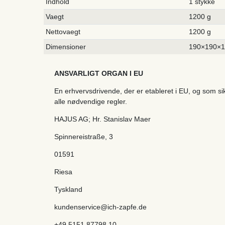
Indhold
1 stykke
Vaegt
1200 g
Nettovaegt
1200 g
Dimensioner
190×190×
ANSVARLIGT ORGAN I EU
En erhvervsdrivende, der er etableret i EU, og som s
alle nødvendige regler.
HAJUS AG; Hr. Stanislav Maer
Spinnereistraße
,
3
01591
Riesa
Tyskland
kundenservice@ich-zapfe.de
+49 5151 87798 10