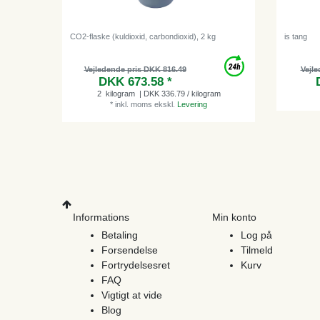
CO2-flaske (kuldioxid, carbondioxid), 2 kg
is tang
Vejledende pris DKK 816.49
Vejle
DKK 673.58 *
2
kilogram
| DKK 336.79 / kilogram
*
inkl. moms
ekskl.
Levering
Informations
Min konto
Betaling
Log på
Forsendelse
Tilmeld
Fortrydelsesret
Kurv
FAQ
Vigtigt at vide
Blog