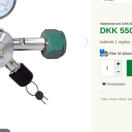
Vejledende pris DKK 6
DKK 55
Indhold
1
stykke
Klar til afs
Onskelisten
* Inkl. moms ekskl.
Lev