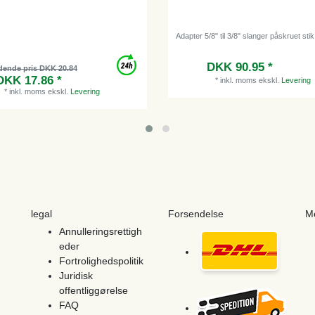
Adapter 5/8" til 3/8" slanger påskruet stik
DKK 90.95 *
dende pris DKK 20.84
DKK 17.86 *
*
inkl. moms
ekskl.
Levering
*
inkl. moms
ekskl.
Levering
legal
Forsendelse
M
Annulleringsrettigh
eder
Fortrolighedspolitik
Juridisk
offentliggørelse
FAQ