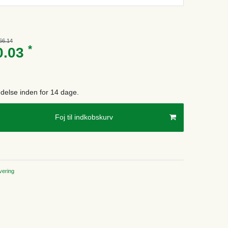
66.14
*
0.03
endelse inden for 14 dage.
Foj til indkobskurv
ering