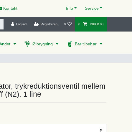
Kontakt
Info
Service
Log ind
Registreren
0
0
DKK 0.00
Andet
Ølbrygning
Bar tilbehør
ator, trykreduktionsventil mellem
ff (N2), 1 line