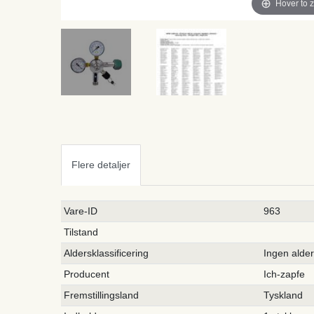
Hover to 
Flere detaljer
Ceres::Template.singleItemTechnicalDataAttribute
Ceres::Template.singleItemTechnicalDataValue
Vare-ID
963
Tilstand
Aldersklassificering
Ingen alde
Producent
Ich-zapfe
Fremstillingsland
Tyskland