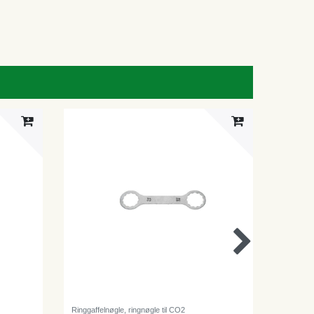
Ringgaffelnøgle, ringnøgle til CO2
Ølslange,