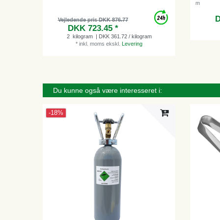
m
D
Vejledende pris DKK 876.77
DKK 723.45 *
2
kilogram
| DKK 361.72 / kilogram
*
inkl. moms
ekskl.
Levering
Du kunne også være interesseret i:
-18%