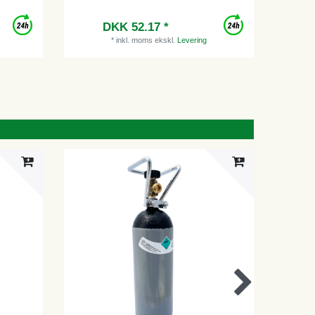
metermål -
dispense
DKK 52.17 *
Vejl
*
inkl. moms
ekskl.
Levering