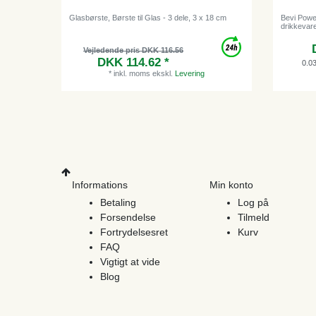
Glasbørste, Børste til Glas - 3 dele, 3 x 18 cm
Bevi Power
drikkevarel
Vejledende pris DKK 116.56
DKK 114.62 *
0.0
*
inkl. moms
ekskl.
Levering
Informations
Min konto
Betaling
Log på
Forsendelse
Tilmeld
Fortrydelsesret
Kurv
FAQ
Vigtigt at vide
Blog