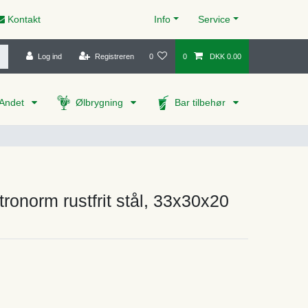
Kontakt
Info
Service
Log ind
Registreren
0
0
DKK 0.00
Andet
Ølbrygning
Bar tilbehør
ronorm rustfrit stål, 33x30x20