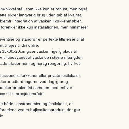
om-nikkel stål, som ikke kun er robust, men også
tte sikrer langvarig brug uden tab af kvalitet.
oblemfri integration af vasken i køkkenmøbler.
 forenkler ikke kun installationen, men minimerer
ventiler og standrør er perfekte tilføjelser til at
 tilføjes til din ordre.
3x30x20cm giver vasken rigelig plads til
aler til ubesværet at vaske op i større mængder.
ade tillader nem og hurtig rengøring, hvilket
essionelle køkkener eller private festlokaler,
ndterer udfordringerne ved daglig brug.
smelter problemfrit sammen med enhver
ance til dit arbejdsområde.
 både i gastronomien og festlokalet, er
fordelene ved et højkvalitetsprodukt, der gør
de.