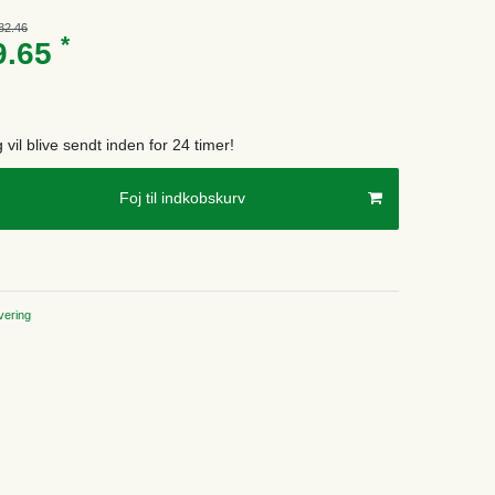
82.46
*
9.65
g vil blive sendt inden for 24 timer!
Foj til indkobskurv
ering