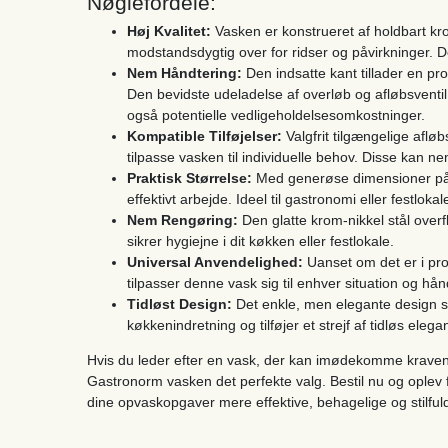
Nøglefordele:
Høj Kvalitet:
Vasken er konstrueret af holdbart kr
modstandsdygtig over for ridser og påvirkninger. De
Nem Håndtering:
Den indsatte kant tillader en pr
Den bevidste udeladelse af overløb og afløbsventil
også potentielle vedligeholdelsesomkostninger.
Kompatible Tilføjelser:
Valgfrit tilgængelige afløbs
tilpasse vasken til individuelle behov. Disse kan nemt
Praktisk Størrelse:
Med generøse dimensioner på 3
effektivt arbejde. Ideel til gastronomi eller festlok
Nem Rengøring:
Den glatte krom-nikkel stål overfl
sikrer hygiejne i dit køkken eller festlokale.
Universal Anvendelighed:
Uanset om det er i prof
tilpasser denne vask sig til enhver situation og hå
Tidløst Design:
Det enkle, men elegante design 
køkkenindretning og tilføjer et strejf af tidløs eleg
Hvis du leder efter en vask, der kan imødekomme kravene
Gastronorm vasken det perfekte valg. Bestil nu og oplev 
dine opvaskopgaver mere effektive, behagelige og stilful