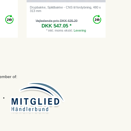
Drypbakke, Spildbakke - CNS til fordybning, 480 x
Afløbsrør 
313 mm
Vejledende pris DKK 625.20
DKK 547.05 *
*
inkl. moms
ekskl.
Levering
ember of: