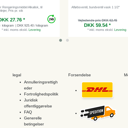
 Rengøringsmiddel Alkalisk, til
Afløbsventil, bundventil vask 1 1/2"
injer, Pris pr. stk
DKK 27.76 *
Vejledende pris DKK 62.45
DKK 59.54 *
3
kilogram
| DKK 925.40 / kilogram
*
inkl. moms
ekskl.
Levering
*
inkl. moms
ekskl.
Levering
legal
Forsendelse
M
Annulleringsrettigh
eder
Fortrolighedspolitik
Juridisk
offentliggørelse
FAQ
Generelle
betingelser