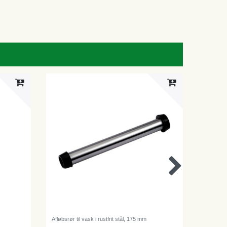
Afløbsrør til vask i rustfrit stål, 175 mm
Blanding
køkken - 