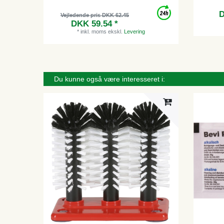
D
Vejledende pris DKK 62.45
DKK 59.54 *
*
inkl. moms
ekskl.
Levering
Du kunne også være interesseret i: