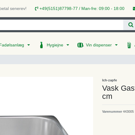
 betal senerev!
+49(5151)87798-77 / Man-fre: 09:00 - 18:00
Fadølsanlæg
Hygiejne
Vin dispenser
Ich-zapfe
Vask Gast
cm
Varenummer
443005