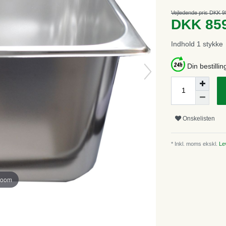
Vejledende pris DKK 9
DKK 85
Indhold
1
stykke
Din bestillin
Onskelisten
* Inkl. moms ekskl.
Lev
zoom