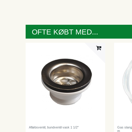
OFTE KØBT MED...
Afløbsventil, bundventil vask 1 1/2"
Gas slang
m