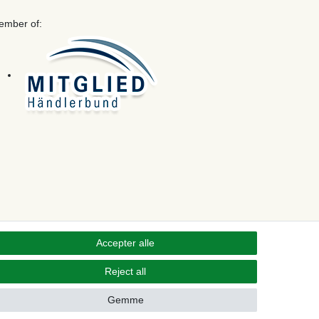
ember of:
Accepter alle
Reject all
Kontakt
 from contract here
Gemme