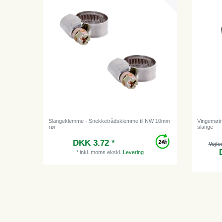
Slangeklemme - Snekketrådsklemme til NW 10mm
Vingemøtri
rør
slange
DKK 3.72 *
Vejle
*
inkl. moms
ekskl.
Levering