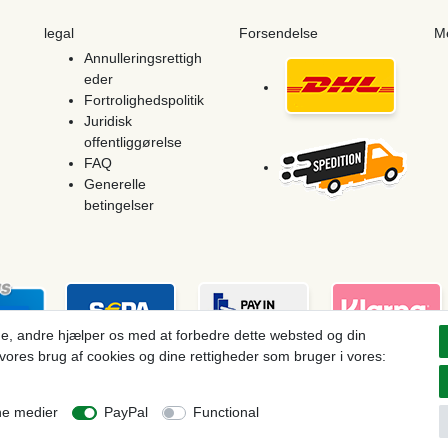
legal
Forsendelse
M
Annulleringsrettigh
eder
Fortrolighedspolitik
Juridisk
offentliggørelse
FAQ
Generelle
betingelser
e, andre hjælper os med at forbedre dette websted og din
vores brug af cookies og dine rettigheder som bruger i vores:
ces see article detail | * Applies to deliveries to the UK!
ne medier
PayPal
Functional
Withdraw