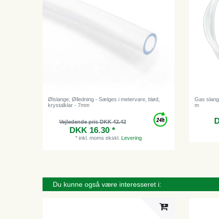
Ølslange, Ølledning - Sælges i metervare, blød,
Gas slang
krystalklar - 7mm
m
D
Vejledende pris DKK 42.42
DKK 16.30 *
*
inkl. moms
ekskl.
Levering
Du kunne også være interesseret i: