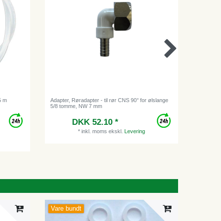
5 m
Adapter, Røradapter - til rør CNS 90° for ølslange
Slangekle
5/8 tomme, NW 7 mm
DKK 52.10 *
*
inkl. moms
ekskl.
Levering
Vare bundt