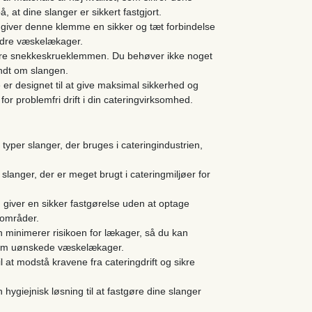
, at dine slanger er sikkert fastgjort.
iver denne klemme en sikker og tæt forbindelse
rhindre væskelækager.
llere snekkeskrueklemmen. Du behøver ikke noget
undt om slangen.
r designet til at give maksimal sikkerhed og
 for problemfri drift i din cateringvirksomhed.
e typer slanger, der bruges i cateringindustrien,
 slanger, der er meget brugt i cateringmiljøer for
iver en sikker fastgørelse uden at optage
e områder.
n minimerer risikoen for lækager, så du kan
 om uønskede væskelækager.
l at modstå kravene fra cateringdrift og sikre
ygiejnisk løsning til at fastgøre dine slanger