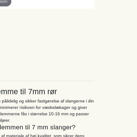
zoom
mme til 7mm rør
lidelig og sikker fastgørelse af slangerne i din
minimerer risikoen for væskelækager og giver
. Klemmerne fås i størrelse 10-16 mm og passer
ljøer.
lemmen til 7 mm slanger?
f materiale af høj kvalitet, som sikrer dens