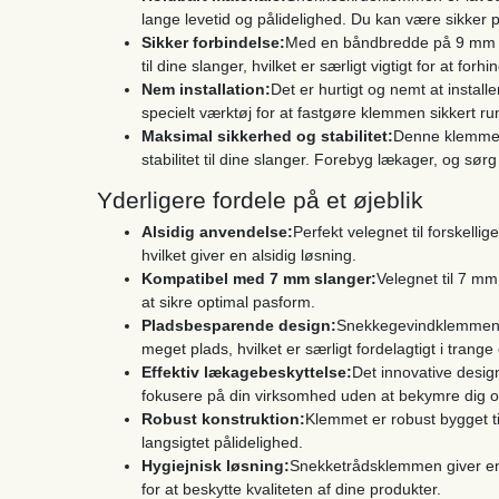
lange levetid og pålidelighed. Du kan være sikker på
Sikker forbindelse:
Med en båndbredde på 9 mm g
til dine slanger, hvilket er særligt vigtigt for at fo
Nem installation:
Det er hurtigt og nemt at insta
specielt værktøj for at fastgøre klemmen sikkert r
Maksimal sikkerhed og stabilitet:
Denne klemme e
stabilitet til dine slanger. Forebyg lækager, og sørg
Yderligere fordele på et øjeblik
Alsidig anvendelse:
Perfekt velegnet til forskellig
hvilket giver en alsidig løsning.
Kompatibel med 7 mm slanger:
Velegnet til 7 mm
at sikre optimal pasform.
Pladsbesparende design:
Snekkegevindklemmen g
meget plads, hvilket er særligt fordelagtigt i trang
Effektiv lækagebeskyttelse:
Det innovative desig
fokusere på din virksomhed uden at bekymre dig
Robust konstruktion:
Klemmet er robust bygget ti
langsigtet pålidelighed.
Hygiejnisk løsning:
Snekketrådsklemmen giver en h
for at beskytte kvaliteten af ​​dine produkter.