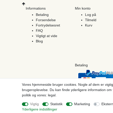
Informations
Min konto
Betaling
Log på
Forsendelse
Tilmeld
Fortrydelsesret
Kurv
FAQ
Vigtigt at vide
Blog
Betaling
Vores hjemmeside bruger cookies. Nogle af dem er vigtig
brugeroplevelse. Du kan finde yderligere information om 
politik og vores: legal.
© Copyright 2026 | Alle rettigheder forbeholdes. - Prices incl. VAT. 19% VAT Basic pri
Vigtig
Statistik
Marketing
Ekster
Yderligere indstillinger