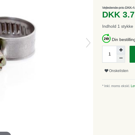
Vejledende pris DKK 4
DKK 3.
Indhold
1
stykke
Din bestillin
Onskelisten
* Inkl. moms ekskl.
Lev