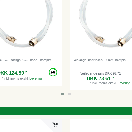
e, CO2 slange, CO2 hose - komplet, 1.5
Ølslange, beer hose - 7 mm, komplet, 1.
KK 124.89 *
Vejledende pris DKK 93.71
DKK 73.61 *
*
inkl. moms
ekskl.
Levering
*
inkl. moms
ekskl.
Levering