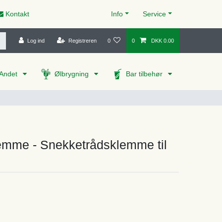
Kontakt
Info
Service
Log ind
Registreren
0
0
DKK 0.00
Andet
Ølbrygning
Bar tilbehør
emme - Snekketrådsklemme til