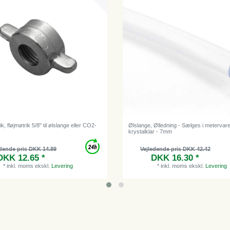
k, fløjmøtrik 5/8" til ølslange eller CO2-
Ølslange, Ølledning - Sælges i metervare
krystalklar - 7mm
dende pris DKK 14.89
Vejledende pris DKK 42.42
DKK 12.65 *
DKK 16.30 *
*
inkl. moms
ekskl.
Levering
*
inkl. moms
ekskl.
Levering