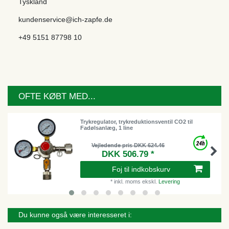
Tyskland
kundenservice@ich-zapfe.de
+49 5151 87798 10
OFTE KØBT MED...
Trykregulator, trykreduktionsventil CO2 til
Fadølsanlæg, 1 line
Vejledende pris DKK 624.46
DKK 506.79 *
Foj til indkobskurv
*
inkl. moms
ekskl.
Levering
Du kunne også være interesseret i: