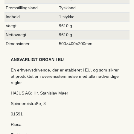
Fremstillingsland
Tyskland
Indhold
1 stykke
Vaegt
9610 g
Nettovaegt
9610 g
Dimensioner
500×400×200mm
ANSVARLIGT ORGAN I EU
En erhvervsdrivende, der er etableret i EU, og som sikrer,
at produktet er i overensstemmelse med alle nødvendige
regler.
HAJUS AG; Hr. Stanislav Maer
Spinnereistraße
,
3
01591
Riesa