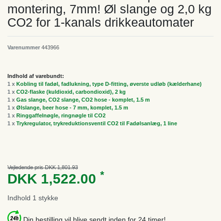
montering, 7mm! Øl slange og 2,0 kg
CO2 for 1-kanals drikkeautomater
Varenummer
443966
Indhold af varebundt:
1 x
Kobling til fadøl, fadlukning, type D-fitting, øverste udløb (kælderhane)
1 x
CO2-flaske (kuldioxid, carbondioxid), 2 kg
1 x
Gas slange, CO2 slange, CO2 hose - komplet, 1.5 m
1 x
Ølslange, beer hose - 7 mm, komplet, 1.5 m
1 x
Ringgaffelnøgle, ringnøgle til CO2
1 x
Trykregulator, trykreduktionsventil CO2 til Fadølsanlæg, 1 line
Vejledende pris DKK 1,801.93
*
DKK 1,522.00
Indhold
1
stykke
Din bestilling vil blive sendt inden for 24 timer!