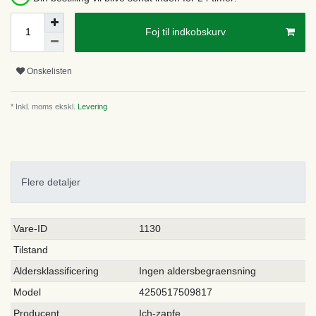
Foj til indkobskurv
Onskelisten
* Inkl. moms ekskl.
Levering
Flere detaljer
Ceres::Template.singleItemTechnicalDataAttribute
Ceres::Template.singleItemTechnicalDataValue
Vare-ID
1130
Tilstand
Aldersklassificering
Ingen aldersbegraensning
Model
4250517509817
Producent
Ich-zapfe