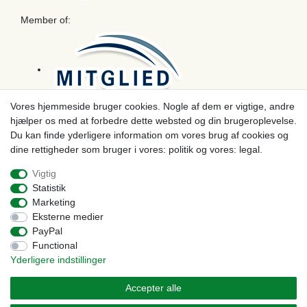
Member of:
Vores hjemmeside bruger cookies. Nogle af dem er vigtige, andre
hjælper os med at forbedre dette websted og din brugeroplevelse.
Betaling
Du kan finde yderligere information om vores brug af cookies og
dine rettigheder som bruger i vores: politik og vores: legal.
Vigtig
Statistik
Marketing
Eksterne medier
PayPal
Functional
Yderligere indstillinger
© Copyright 2026 | Alle rettigheder forbeholdes. - Prices incl. VAT. 19% VAT Basic prices see
article detail | * Applies to deliveries to the UK!
Accepter alle
Kontakt