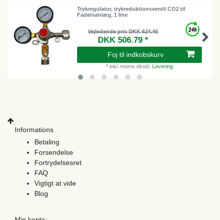
Trykregulator, trykreduktionsventil CO2 til
Fadølsanlæg, 1 line
Vejledende pris DKK 624.46
DKK 506.79 *
Foj til indkobskurv
*
inkl. moms
ekskl.
Levering
Informations
Betaling
Forsendelse
Fortrydelsesret
FAQ
Vigtigt at vide
Blog
Min konto