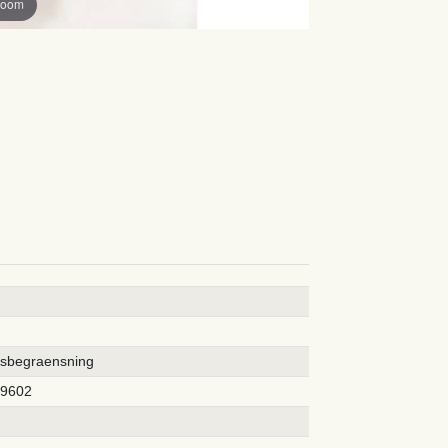
zoom
rsbegraensning
09602