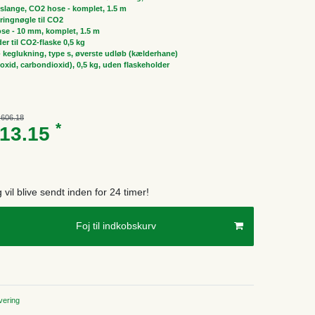
slange, CO2 hose - komplet, 1.5 m
ringnøgle til CO2
ose - 10 mm, komplet, 1.5 m
er til CO2-flaske 0,5 kg
 - keglukning, type s, øverste udløb (kælderhane)
oxid, carbondioxid), 0,5 kg, uden flaskeholder
,606.18
*
313.15
g vil blive sendt inden for 24 timer!
Foj til indkobskurv
ering