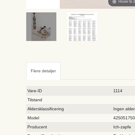
Hover to 
Flere detaljer
Ceres::Template.singleItemTechnicalDataAttribute
Ceres::Template.singleItemTechnicalDataValue
Vare-ID
1114
Tilstand
Aldersklassificering
Ingen alde
Model
42505175
Producent
Ich-zapfe