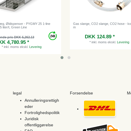
æg, Øldispenser - PYGMY 25 1-line
Gas slange, CO2 slange, CO2 hose - ko
5 liter/t, Green Line
m
DKK 124.89 *
ende pris DKK 5,262.13
K 4,780.95 *
*
inkl. moms
ekskl.
Levering
*
inkl. moms
ekskl.
Levering
legal
Forsendelse
M
Annulleringsrettigh
eder
Fortrolighedspolitik
Juridisk
offentliggørelse