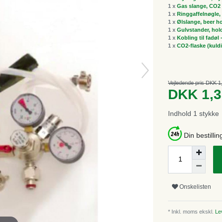
1 x
Gas slange, CO2 
1 x
Ringgaffelnøgle, 
1 x
Ølslange, beer h
1 x
Gulvstander, hold
1 x
Kobling til fadøl
1 x
CO2-flaske (kuldi
Vejledende pris DKK 1
DKK 1,
Indhold
1
stykke
Din bestillin
Onskelisten
* Inkl. moms ekskl.
Lev