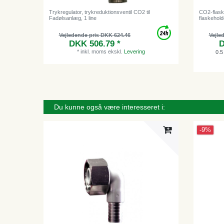
Trykregulator, trykreduktionsventil CO2 til
CO2-flaske
Fadølsanlæg, 1 line
flaskehold
Vejledende pris DKK 624.46
Vejle
DKK 506.79 *
D
*
inkl. moms
ekskl.
Levering
0.5
Du kunne også være interesseret i:
-9%