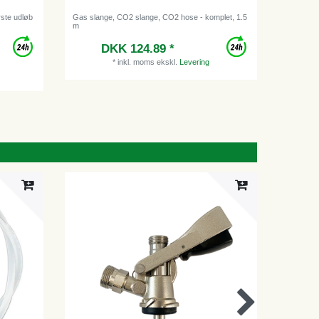
erste udløb
Gas slange, CO2 slange, CO2 hose - komplet, 1.5
Ringgaffe
m
DKK 124.89 *
*
inkl. moms
ekskl.
Levering