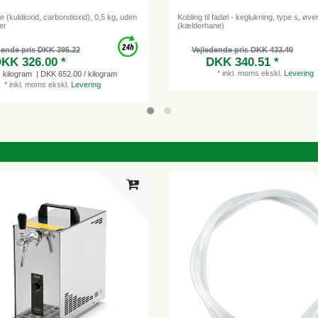
 (kuldioxid, carbondioxid), 0,5 kg, uden
Kobling til fadøl - keglukning, type s, øv
er
(kælderhane)
dende pris DKK 395.22
Vejledende pris DKK 433.40
KK 326.00 *
DKK 340.51 *
*
inkl. moms
ekskl.
Levering
kilogram
| DKK 652.00 / kilogram
*
inkl. moms
ekskl.
Levering