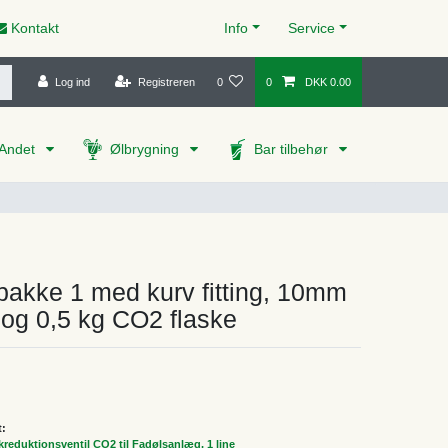
Kontakt
Info
Service
Log ind
Registreren
0
0
DKK 0.00
Andet
Ølbrygning
Bar tilbehør
pakke 1 med kurv fitting, 10mm
 og 0,5 kg CO2 flaske
t:
ykreduktionsventil CO2 til Fadølsanlæg, 1 line