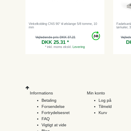
Vinkelkobling CNS 90° til ølslange 5/8 tomme, 10
Fadølsanl
mm
tørkøler, 3
Vejledende pris DKK 37.21
Vejled
DKK 25.31 *
DK
*
inkl. moms
ekskl.
Levering
Informations
Min konto
Betaling
Log på
Forsendelse
Tilmeld
Fortrydelsesret
Kurv
FAQ
Vigtigt at vide