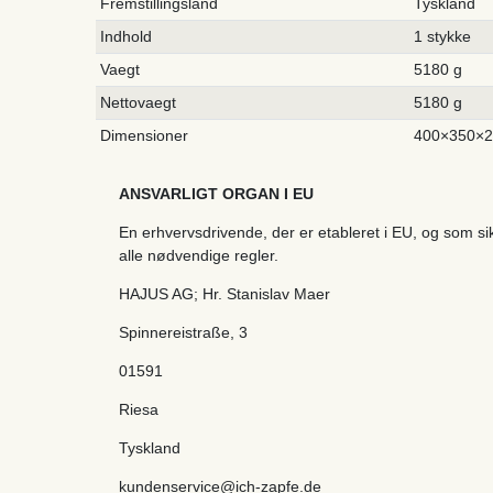
Fremstillingsland
Tyskland
Indhold
1 stykke
Vaegt
5180 g
Nettovaegt
5180 g
Dimensioner
400×350×
ANSVARLIGT ORGAN I EU
En erhvervsdrivende, der er etableret i EU, og som s
alle nødvendige regler.
HAJUS AG; Hr. Stanislav Maer
Spinnereistraße
,
3
01591
Riesa
Tyskland
kundenservice@ich-zapfe.de