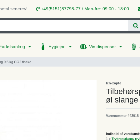
 betal senerev!
+49(5151)87798-77 / Man-fre: 09:00 - 18:00
Fadølsanlæg
Hygiejne
Vin dispenser
og 0,5 kg CO2 flaske
Ich-zapfe
Tilbehørs
øl slange
Varenummer
443918
Indhold af varebund
1 x
Trykregulator, tr