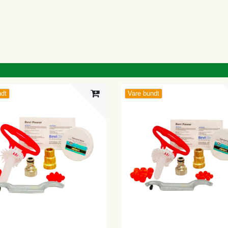
ndt
Vare bundt