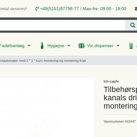
 betal senerev!
+49(5151)87798-77 / Man-fre: 09:00 - 18:00
Fadølsanlæg
Hygiejne
Vin dispenser
keautomater med 1 * 1 * kurv montering og montering Kopi
Ich-zapfe
Tilbehørs
kanals dr
montering
Varenummer
443447