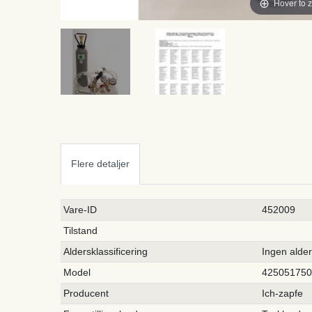
Hover to 
Flere detaljer
Ceres::Template.singleItemTechnicalDataAttribute
Ceres::Template.singleItemTechnicalDataValue
Vare-ID
452009
Tilstand
Aldersklassificering
Ingen alde
Model
42505175
Producent
Ich-zapfe