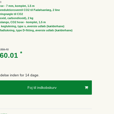
t:
ose - 7 mm, komplet, 1.5 m
ykreduktionsventil CO2 til Fadølsanlæg, 2 line
ringnøgle til CO2
oxid, carbondioxid), 2 kg
slange, CO2 hose - komplet, 1.5 m
 - keglukning, type s, øverste udløb (kælderhane)
, fadlukning, type D-fitting, øverste udløb (kælderhane)
,359.40
*
960.01
endelse inden for 14 dage.
Foj til indkobskurv