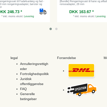
Rengøringssæt til Fadølsanlæg og fad -
[Bundle] Rengøringssæt til hane og ølfade,
 30 mm rengøringsadapter, børster og
renseadapter, 28 mm
er
DKK 163.67 *
KK 246.73 *
*
inkl. moms
ekskl.
Levering
*
inkl. moms
ekskl.
Levering
legal
Forsendelse
M
Annulleringsrettigh
eder
Fortrolighedspolitik
Juridisk
offentliggørelse
FAQ
Generelle
betingelser