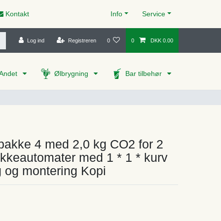
Kontakt
Info
Service
Log ind
Registreren
0
0
DKK 0.00
Andet
Ølbrygning
Bar tilbehør
pakke 4 med 2,0 kg CO2 for 2
ikkeautomater med 1 * 1 * kurv
 og montering Kopi