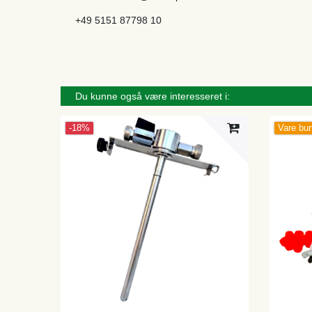
+49 5151 87798 10
Du kunne også være interesseret i:
-18%
Vare bu