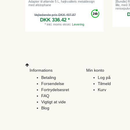
Adapter til øltønde 5 L, højkvalitets metaldesign
[Bundle] 
med ølstophane
lille, med
rensepulv
D
Vejledende pris DKK 407.87
DKK 336.42 *
*
inkl. moms
ekskl.
Levering
Informations
Min konto
Betaling
Log på
Forsendelse
Tilmeld
Fortrydelsesret
Kurv
FAQ
Vigtigt at vide
Blog