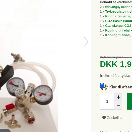
Indhold af varebund
2 x
Ølslange, beer h
1 x
Trykregulator, tr
1 x
Ringgaffelnøgle, 
1 x
CO2-flaske (kuldi
1 x
Gas slange, CO2 
1 x
Kobling til fadøl
1 x
Kobling til fadøl
Vejledende pris DKK 2
DKK 1,
Indhold
1
stykke
Klar til afs
Onskelisten