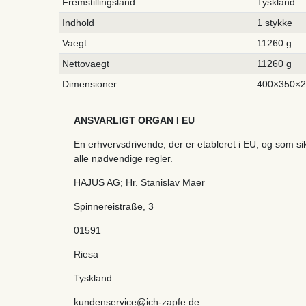
Fremstillingsland
Tyskland
Indhold
1 stykke
Vaegt
11260 g
Nettovaegt
11260 g
Dimensioner
400×350×
ANSVARLIGT ORGAN I EU
En erhvervsdrivende, der er etableret i EU, og som s
alle nødvendige regler.
HAJUS AG; Hr. Stanislav Maer
Spinnereistraße
,
3
01591
Riesa
Tyskland
kundenservice@ich-zapfe.de