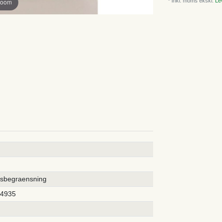
* Inkl. moms ekskl.
Lev
zoom
rsbegraensning
04935