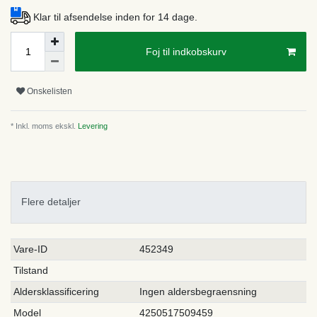
Klar til afsendelse inden for 14 dage.
Foj til indkobskurv
Onskelisten
* Inkl. moms ekskl.
Levering
Flere detaljer
Ceres::Template.singleItemTechnicalDataAttribute
Ceres::Template.singleItemTechnicalDataValue
Vare-ID
452349
Tilstand
Aldersklassificering
Ingen aldersbegraensning
Model
4250517509459