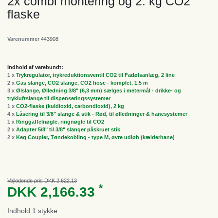
2x combi montering og 2. kg CO2
flaske
Varenummer
443908
Indhold af varebundt:
1 x
Trykregulator, trykreduktionsventil CO2 til Fadølsanlæg, 2 line
2 x
Gas slange, CO2 slange, CO2 hose - komplet, 1.5 m
3 x
Ølslange, Ølledning 3/8" (6,3 mm) sælges i metermål - drikke- og
trykluftslange til dispenseringssystemer
1 x
CO2-flaske (kuldioxid, carbondioxid), 2 kg
4 x
Låsering til 3/8" slange & stik - Rød, til ølledninger & hanesystemer
1 x
Ringgaffelnøgle, ringnøgle til CO2
2 x
Adapter 5/8" til 3/8" slanger påskruet stik
2 x
Keg Coupler, Tøndekobling - type M, øvre udløb (kælderhane)
Vejledende pris DKK 2,622.13
*
DKK 2,166.33
Indhold
1
stykke