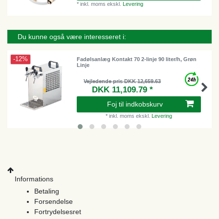
*
inkl. moms
ekskl.
Levering
Du kunne også være interesseret i:
-12%
Fadølsanlæg Kontakt 70 2-linje 90 liter/h, Grøn
Linje
Vejledende pris DKK 12,659.63
DKK 11,109.79 *
Foj til indkobskurv
*
inkl. moms
ekskl.
Levering
Informations
Betaling
Forsendelse
Fortrydelsesret