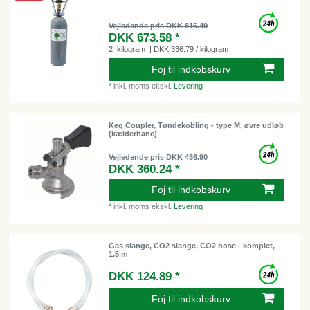
Vejledende pris DKK 816.49
DKK 673.58 *
2
kilogram
| DKK 336.79 / kilogram
Foj til indkobskurv
*
inkl. moms
ekskl.
Levering
Keg Coupler, Tøndekobling - type M, øvre udløb
(kælderhane)
Vejledende pris DKK 436.90
DKK 360.24 *
Foj til indkobskurv
*
inkl. moms
ekskl.
Levering
Gas slange, CO2 slange, CO2 hose - komplet,
1.5 m
DKK 124.89 *
Foj til indkobskurv