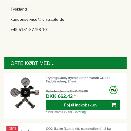
Tyskland
kundenservice@ich-zapfe.de
+49 5151 87798 10
OFTE KØBT MED...
Trykregulator, trykreduktionsventil CO2 til
Fadølsanlæg, 2 line
Vejledende pris DKK 739.08
DKK 662.42 *
Foj til indkobskurv
*
inkl. moms
ekskl.
Levering
-18%
CO2-flaske (kuldioxid, carbondioxid), 2 kg