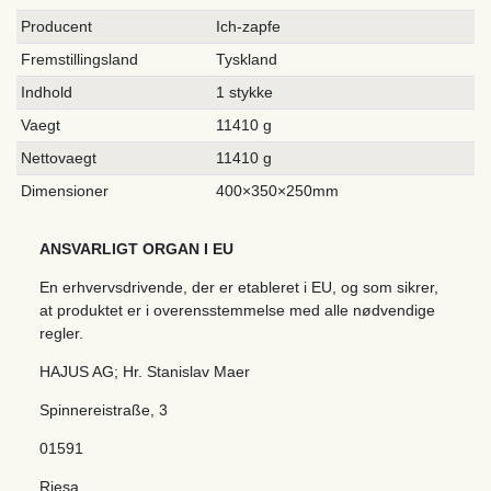
Producent
Ich-zapfe
Fremstillingsland
Tyskland
Indhold
1 stykke
Vaegt
11410 g
Nettovaegt
11410 g
Dimensioner
400×350×250mm
ANSVARLIGT ORGAN I EU
En erhvervsdrivende, der er etableret i EU, og som sikrer,
at produktet er i overensstemmelse med alle nødvendige
regler.
HAJUS AG; Hr. Stanislav Maer
Spinnereistraße
,
3
01591
Riesa